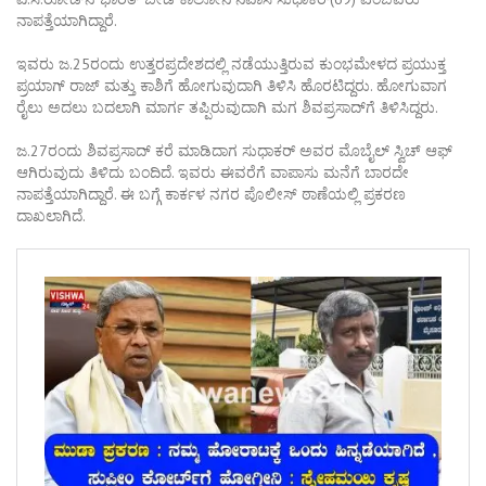
ನಾಪತ್ತೆಯಾಗಿದ್ದಾರೆ.
ಇವರು ಜ.25ರಂದು ಉತ್ತರಪ್ರದೇಶದಲ್ಲಿ ನಡೆಯುತ್ತಿರುವ ಕುಂಭಮೇಳದ ಪ್ರಯುಕ್ತ
ಪ್ರಯಾಗ್ ರಾಜ್ ಮತ್ತು ಕಾಶಿಗೆ ಹೋಗುವುದಾಗಿ ತಿಳಿಸಿ ಹೊರಟಿದ್ದರು. ಹೋಗುವಾಗ
ರೈಲು ಅದಲು ಬದಲಾಗಿ ಮಾರ್ಗ ತಪ್ಪಿರುವುದಾಗಿ ಮಗ ಶಿವಪ್ರಸಾದ್‌ಗೆ ತಿಳಿಸಿದ್ದರು.
ಜ.27ರಂದು ಶಿವಪ್ರಸಾದ್ ಕರೆ ಮಾಡಿದಾಗ ಸುಧಾಕರ್ ಅವರ ಮೊಬೈಲ್ ಸ್ವಿಚ್ ಆಫ್
ಆಗಿರುವುದು ತಿಳಿದು ಬಂದಿದೆ. ಇವರು ಈವರೆಗೆ ವಾಪಾಸು ಮನೆಗೆ ಬಾರದೇ
ನಾಪತ್ತೆಯಾಗಿದ್ದಾರೆ. ಈ ಬಗ್ಗೆ ಕಾರ್ಕಳ ನಗರ ಪೊಲೀಸ್ ಠಾಣೆಯಲ್ಲಿ ಪ್ರಕರಣ
ದಾಖಲಾಗಿದೆ.