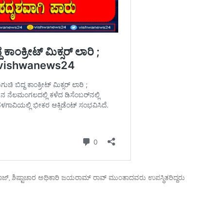
್, ಶಿಷ್ಟಾಚಾರ ಅಧಿಕಾರಿ ಜಯರಾಮ್ ರಾವ್ ಮುಂತಾದವರು ಉಪಸ್ಥಿತರಿದ್ದರು