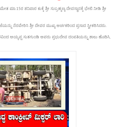
ಾ.15ರ ಶನಿವಾರ ಕುಕ್ಕೆ ಶ್ರೀ ಸುಬ್ರಹ್ಮಣ್ಯ ದೇವಸ್ಥಾನಕ್ಕೆ ಭೇಟಿ ನೀಡಿ ಶ್ರೀ
್ನು ನೆರವೇರಿಸಿ ಶ್ರೀ ದೇವರ ಮುಖ್ಯ ಅರ್ಚಕರಿಂದ ಪ್ರಸಾದ ಸ್ವೀಕರಿಸಿದರು.
ವಿಂದ ಅಯ್ಯಪ್ಪ ಸುತಗುಂಡಿ ಅವರು ಪ್ರಭುದೇವ ದಂಪತಿಯನ್ನು ಶಾಲು ಹೊದಿಸಿ,