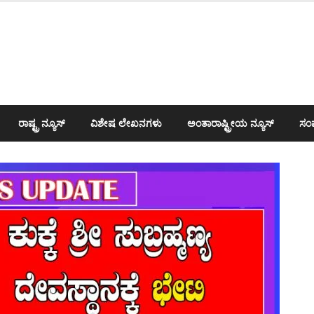
ರಾಷ್ಟ್ರ ನ್ಯೂಸ್
ವಿಶೇಷ ಲೇಖನಗಳು
ಅಂತಾರಾಷ್ಟ್ರೀಯ ನ್ಯೂಸ್
ಸಂಪ