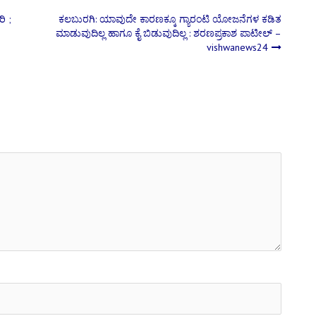
ಿ ;
ಕಲಬುರಗಿ: ಯಾವುದೇ ಕಾರಣಕ್ಕೂ ಗ್ಯಾರಂಟಿ ಯೋಜನೆಗಳ ಕಡಿತ
ಮಾಡುವುದಿಲ್ಲ ಹಾಗೂ ಕೈ ಬಿಡುವುದಿಲ್ಲ : ಶರಣಪ್ರಕಾಶ ಪಾಟೀಲ್ –
vishwanews24