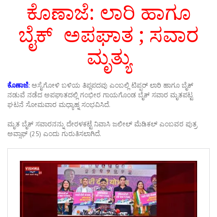
ಕೊಣಾಜೆ: ಲಾರಿ ಹಾಗೂ
ಬೈಕ್ ಅಪಘಾತ ; ಸವಾರ
ಮೃತ್ಯು
ಕೊಣಾಜೆ:
ಅಸೈಗೋಳಿ ಬಳಿಯ ತಿಪ್ಲಪದವು ಎಂಬಲ್ಲಿ ಟಿಪ್ಪರ್ ಲಾರಿ ಹಾಗೂ ಬೈಕ್
ನಡುವೆ ನಡೆದ ಅಪಘಾತದಲ್ಲಿ ಗಂಭೀರ ಗಾಯಗೊಂಡ ಬೈಕ್ ಸವಾರ ಮೃತಪಟ್ಟ
ಘಟನೆ ಸೋಮವಾರ ಮಧ್ಯಾಹ್ನ ಸಂಭವಿಸಿದೆ.
ಮೃತ ಬೈಕ್ ಸವಾರನನ್ನು ದೇರಳಕಟ್ಟೆ ನಿವಾಸಿ ಜಲೀಲ್ ಮೆಡಿಕಲ್ ಎಂಬವರ ಪುತ್ರ
ಅವ್ಸಾಫ್ (25) ಎಂದು ಗುರುತಿಸಲಾಗಿದೆ.