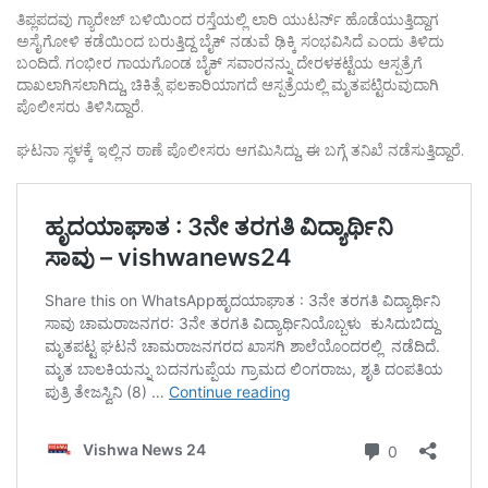
ತಿಪ್ಲಪದವು ಗ್ಯಾರೇಜ್ ಬಳಿಯಿಂದ ರಸ್ತೆಯಲ್ಲಿ ಲಾರಿ ಯುಟರ್ನ್ ಹೊಡೆಯುತ್ತಿದ್ದಾಗ
ಅಸೈಗೋಳಿ ಕಡೆಯಿಂದ ಬರುತ್ತಿದ್ದ ಬೈಕ್ ನಡುವೆ ಢಿಕ್ಕಿ ಸಂಭವಿಸಿದೆ ಎಂದು ತಿಳಿದು
ಬಂದಿದೆ. ಗಂಭೀರ ಗಾಯಗೊಂಡ ಬೈಕ್ ಸವಾರನನ್ನು ದೇರಳಕಟ್ಟೆಯ ಆಸ್ಪತ್ರೆಗೆ
ದಾಖಲಾಗಿಸಲಾಗಿದ್ದು, ಚಿಕಿತ್ಸೆ ಫಲಕಾರಿಯಾಗದೆ ಆಸ್ಪತ್ರೆಯಲ್ಲಿ ಮೃತಪಟ್ಟಿರುವುದಾಗಿ
ಪೊಲೀಸರು ತಿಳಿಸಿದ್ದಾರೆ.
ಘಟನಾ ಸ್ಥಳಕ್ಕೆ ಇಲ್ಲಿನ ಠಾಣೆ ಪೊಲೀಸರು ಆಗಮಿಸಿದ್ದು, ಈ ಬಗ್ಗೆ ತನಿಖೆ ನಡೆಸುತ್ತಿದ್ದಾರೆ.