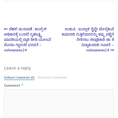
Post
ದೆಹಲಿ ಚುನಾವಣೆ : ಕಾಂಗ್ರೆಸ್
ಉಡುಪಿ : ಇಂದ್ರಾಳಿ ರೈಲ್ವೇ ಮೇಲ್ಸೆತುವೆ
ಅಧಿಕಾರಕ್ಕೆ ಬಂದರೆ ಗೃಹಲಕ್ಷ್ಮಿ
ಕಾಮಗಾರಿ ಗುತ್ತಿಗೆದಾರರನ್ನು ಕಪ್ಪು ಪಟ್ಟಿಗೆ
ಮಾದರಿಯಲ್ಲಿ ಪ್ಯಾರಿ ದೀದಿ ಯೋಜನೆ
ಸೇರಿಸಲು ಜಿಲ್ಲಾಧಿಕಾರಿ ಡಾ. ಕೆ
navigation
ಮೊದಲ ಗ್ಯಾರಂಟಿ ಭರವಸೆ –
ವಿದ್ಯಾಕುಮಾರಿ ಸೂಚನೆ –
vishwanews24
vishwanews24
Leave a reply
Default Comments (0)
Facebook Comments
Comment
*