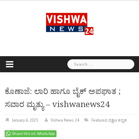
Skip
to
content
Search
for:
ಕೊಣಾಜೆ: ಲಾರಿ ಹಾಗೂ ಬೈಕ್ ಅಪಘಾತ ;
ಸವಾರ ಮೃತ್ಯು – vishwanews24
January 6, 2025
Vishwa News 24
Featured
,
ದಕ್ಷಿಣ ಕನ್ನಡ
Share this on WhatsApp