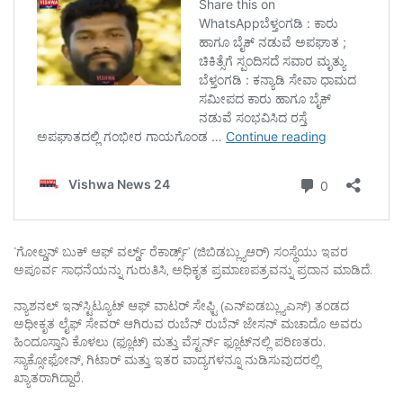
‘ಗೋಲ್ಡನ್ ಬುಕ್ ಆಫ್ ವರ್ಲ್ಡ್ ರೆಕಾರ್ಡ್ಸ್’ (ಜಿಬಿಡಬ್ಲ್ಯುಆರ್) ಸಂಸ್ಥೆಯು ಇವರ
ಅಪೂರ್ವ ಸಾಧನೆಯನ್ನು ಗುರುತಿಸಿ, ಅಧಿಕೃತ ಪ್ರಮಾಣಪತ್ರವನ್ನು ಪ್ರದಾನ ಮಾಡಿದೆ.
ನ್ಯಾಶನಲ್ ಇನ್‌ಸ್ಟಿಟ್ಯೂಟ್ ಆಫ್ ವಾಟರ್ ಸೇಫ್ಟಿ (ಎನ್‌ಐಡಬ್ಲ್ಯುಎಸ್) ತಂಡದ
ಅಧೀಕೃತ ಲೈಫ್ ಸೇವರ್‌ ಆಗಿರುವ ರುಬೆನ್ ರುಬೆನ್ ಜೇಸನ್ ಮಚಾದೊ ಅವರು
ಹಿಂದೂಸ್ತಾನಿ ಕೊಳಲು (ಫ್ಲೂಟ್) ಮತ್ತು ವೆಸ್ಟರ್ನ್ ಫ್ಲೂಟ್‌ನಲ್ಲಿ ಪರಿಣತರು.
ಸ್ಯಾಕ್ಸೋಫೋನ್, ಗಿಟಾರ್ ಮತ್ತು ಇತರ ವಾದ್ಯಗಳನ್ನೂ ನುಡಿಸುವುದರಲ್ಲಿ
ಖ್ಯಾತರಾಗಿದ್ದಾರೆ.