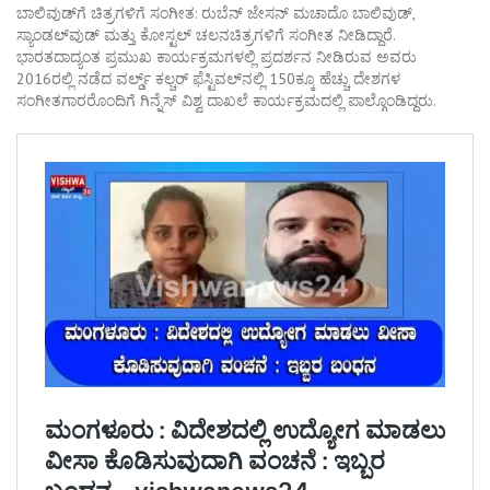
ಬಾಲಿವುಡ್‌ಗೆ ಚಿತ್ರಗಳಿಗೆ ಸಂಗೀತ: ರುಬೆನ್ ಜೇಸನ್ ಮಚಾದೊ ಬಾಲಿವುಡ್,
ಸ್ಯಾಂಡಲ್‌ವುಡ್ ಮತ್ತು ಕೋಸ್ಟಲ್‌ ಚಲನಚಿತ್ರಗಳಿಗೆ ಸಂಗೀತ ನೀಡಿದ್ದಾರೆ.
ಭಾರತದಾದ್ಯಂತ ಪ್ರಮುಖ ಕಾರ್ಯಕ್ರಮಗಳಲ್ಲಿ ಪ್ರದರ್ಶನ ನೀಡಿರುವ ಅವರು
2016ರಲ್ಲಿ ನಡೆದ ವರ್ಲ್ಡ್ ಕಲ್ಚರ್ ಫೆಸ್ಟಿವಲ್‌ನಲ್ಲಿ 150ಕ್ಕೂ ಹೆಚ್ಚು ದೇಶಗಳ
ಸಂಗೀತಗಾರರೊಂದಿಗೆ ಗಿನ್ನೆಸ್ ವಿಶ್ವ ದಾಖಲೆ ಕಾರ್ಯಕ್ರಮದಲ್ಲಿ ಪಾಲ್ಗೊಂಡಿದ್ದರು.