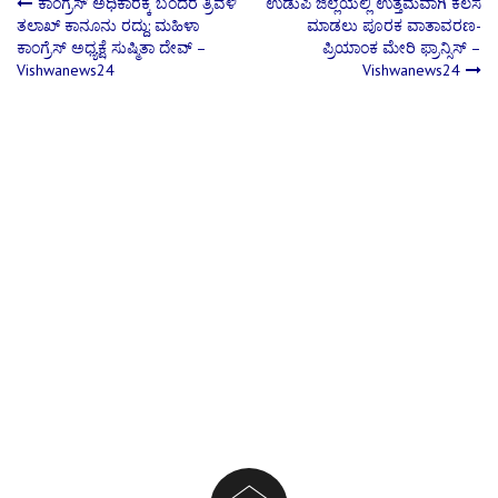
Post
ಕಾಂಗ್ರೆಸ್‌ ಅಧಿಕಾರಕ್ಕೆ ಬಂದರೆ ತ್ರಿವಳಿ
ಉಡುಪಿ ಜಿಲ್ಲೆಯಲ್ಲಿ ಉತ್ತಮವಾಗಿ ಕೆಲಸ
ತಲಾಖ್‌ ಕಾನೂನು ರದ್ದು: ಮಹಿಳಾ
ಮಾಡಲು ಪೂರಕ ವಾತಾವರಣ-
ಕಾಂಗ್ರೆಸ್‌ ಅಧ್ಯಕ್ಷೆ ಸುಷ್ಮಿತಾ ದೇವ್‌ –
ಪ್ರಿಯಾಂಕ ಮೇರಿ ಫ್ರಾನ್ಸಿಸ್ –
navigation
Vishwanews24
Vishwanews24