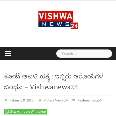
Skip
to
content
Search
for:
ಕೋಟ ಅವಳಿ ಹತ್ಯೆ : ಇಬ್ಬರು ಆರೋಪಿಗಳ
ಬಂಧನ – Vishwanews24
February 8, 2019
Vishwa News 24
Featured
,
ಉಡುಪಿ
Share this on WhatsApp