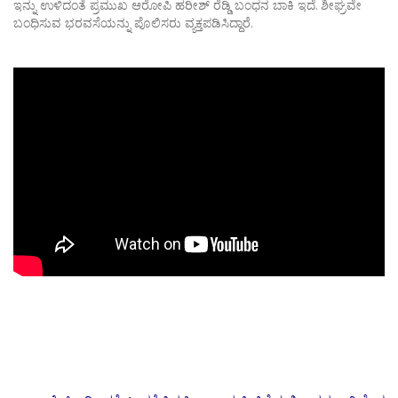
ಇನ್ನು ಉಳಿದಂತೆ ಪ್ರಮುಖ ಆರೋಪಿ ಹರೀಶ್ ರೆಡ್ಡಿ ಬಂಧನ ಬಾಕಿ ಇದೆ. ಶೀಘ್ರವೇ
ಬಂಧಿಸುವ ಭರವಸೆಯನ್ನು ಪೊಲಿಸರು ವ್ಯಕ್ತಪಡಿಸಿದ್ದಾರೆ.