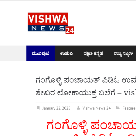
Skip
to
content
ಮುಖಪುಟ
ಉಡುಪಿ
ದಕ್ಷಿಣ ಕನ್ನಡ
ರಾಜ್ಯ ನ್ಯೂಸ್
ಗಂಗೊಳ್ಳಿ ಪಂಚಾಯತ್ ಪಿಡಿಓ‌ ಉಮಾ
ಶೇಖರ ಲೋಕಾಯುಕ್ತ ಬಲೆಗೆ – v
January 22, 2025
Vishwa News 24
Feature
ಗಂಗೊಳ್ಳಿ ಪಂಚಾ