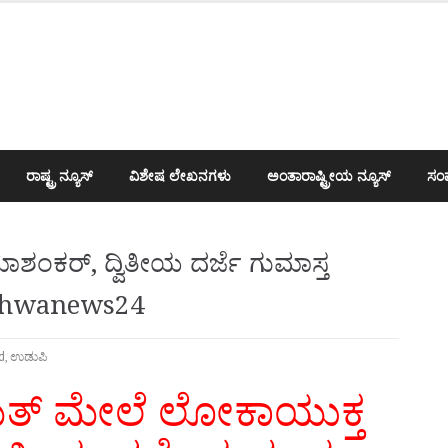
ರಾಷ್ಟ್ರ ನ್ಯೂಸ್
ವಿಶೇಷ ಲೇಖನಗಳು
ಅಂತಾರಾಷ್ಟ್ರೀಯ ನ್ಯೂಸ್
ಸಂಪ
ಶಂಕರ್, ದ್ವಿತೀಯ ದರ್ಜೆ ಗುಮಾಸ್ತ
ishwanews24
d
,
ಉಡುಪಿ
ಯತ್ ಮೇಲೆ ಲೋಕಾಯುಕ್ತ