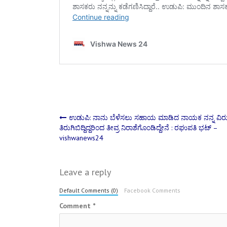
Post
ಉಡುಪಿ: ನಾನು ಬೆಳೆಸಲು ಸಹಾಯ ಮಾಡಿದ ನಾಯಕ ನನ್ನ ವಿರುದ
ತಿರುಗಿಬಿದ್ದಿದ್ದರಿಂದ ತೀವ್ರ ನಿರಾಶೆಗೊಂಡಿದ್ದೇನೆ : ರಘುಪತಿ ಭಟ್ –
vishwanews24
navigation
Leave a reply
Default Comments (0)
Facebook Comments
Comment
*