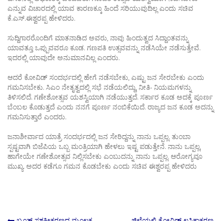
ಎನ್ನುವ ವಿಚಾರದಲ್ಲಿ ಯಾವ ಕಾರಣಕ್ಕೂ ಹಿಂದೆ ಸರಿಯುವುದಿಲ್ಲ ಎಂದು ಸಚಿವ
ಕೆ.ಎಸ್.ಈಶ್ವರಪ್ಪ ಹೇಳಿದರು.
ಸುದ್ದಿಗಾರರೊಂದಿಗೆ ಮಾತನಾಡಿದ ಅವರು, ನಾವು ಹಿಂದುತ್ವದ ಸಿದ್ದಾಂತವನ್ನು
ಯಾವತ್ತೂ ಒಪ್ಪುವವರೂ ಕೂಡ‌. ಗಣಪತಿ ಉತ್ಸವವನ್ನು ನಡೆಸಿಯೇ ನಡೆಸುತ್ತೇವೆ.
ಇದರಲ್ಲಿ ಯಾವುದೇ ಅನುಮಾನವಿಲ್ಲ ಎಂದರು.
ಆದರೆ ಕೋವಿಡ್ ಸಂದರ್ಭದಲ್ಲಿ ಹೇಗೆ ನಡೆಸಬೇಕು, ಎಷ್ಟು ಜನ ಸೇರಬೇಕು ಎಂದು
ಗಮನಿಸಬೇಕು. ಸಿಎಂ ನೇತೃತ್ವದಲ್ಲಿ ಸಭೆ ನಡೆಯಲಿದ್ದು, ನೀತಿ- ನಿಯಮಗಳನ್ನು
ತಿಳಿಸಲಿದೆ. ಗಣೇಶೋತ್ಸವ ಯಶಸ್ವಿಯಾಗಿ ನಡೆಯುತ್ತದೆ. ಸರ್ಕಾರ ಕೂಡ ಅದಕ್ಕೆ ಪೂರ್ಣ
ಬೆಂಬಲ ಕೊಡುತ್ತದೆ ಎಂದು ನನಗೆ ಪೂರ್ಣ ನಂಬಿಕೆಯಿದೆ. ರಾಜ್ಯದ ಜನ ಕೂಡ ಅದನ್ನು
ಗಮನಿಸುತ್ತಾರೆ ಎಂದರು.
ಜನಾಶೀರ್ವಾದ ಯಾತ್ರೆ ಸಂದರ್ಭದಲ್ಲಿ ಜನ ಸೇರಿದ್ದನ್ನು ನಾನು ಒಪ್ಪಲ್ಲ. ತುಂಬಾ
ಸ್ಪಷ್ಟವಾಗಿ ಬಿಜೆಪಿಯ ಒಬ್ಬ ಮಂತ್ರಿಯಾಗಿ ಹೇಳಲು ಇಷ್ಟ ಪಡುತ್ತೇನೆ. ನಾನು ಒಪ್ಪಲ್ಲ,
ಹಾಗೇಯೇ ಗಣೇಶೋತ್ಸವ ನಿಲ್ಲಿಸಬೇಕು ಎಂಬುದನ್ನು ನಾನು ಒಪ್ಪಲ್ಲ. ಆರೋಗ್ಯವೂ
ಮುಖ್ಯ. ಅದರ ಕಡೆಗೂ ಗಮನ ಕೊಡಬೇಕು ಎಂದು ಸಚಿವ ಈಶ್ವರಪ್ಪ ಹೇಳಿದರು
ಬೂತ್ ಸಶಕ್ತೀಕರಣದ ಮೂಲಕ
ಜಿಲ್ಲೆಯಲ್ಲಿ ಕೋವಿಡ್ ಲಸಿಕಾಕರಣ