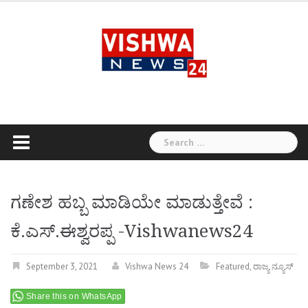
Skip
to
content
Search
for:
ಗಣೇಶ ಹಬ್ಬ ಮಾಡಿಯೇ ಮಾಡುತ್ತೇವೆ :
ಕೆ.ಎಸ್.ಈಶ್ವರಪ್ಪ -Vishwanews24
September 3, 2021
Vishwa News 24
Featured
,
ರಾಜ್ಯ ನ್ಯೂಸ್
Share this on WhatsApp