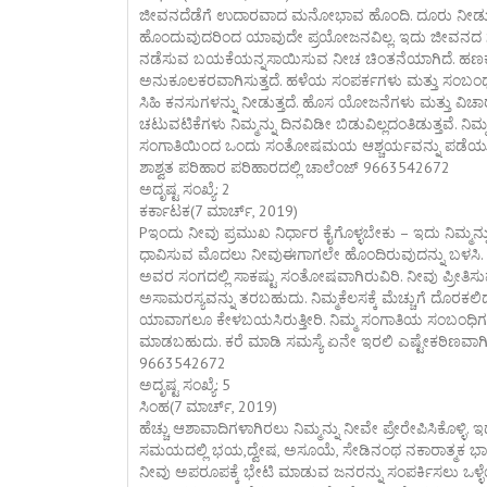
ಜೀವನದೆಡೆಗೆ ಉದಾರವಾದ ಮನೋಭಾವ ಹೊಂದಿ. ದೂರು ನೀಡುವು
ಹೊಂದುವುದರಿಂದ ಯಾವುದೇ ಪ್ರಯೋಜನವಿಲ್ಲ. ಇದು ಜೀವನದ
ನಡೆಸುವ ಬಯಕೆಯನ್ನಸಾಯಿಸುವ ನೀಚ ಚಿಂತನೆಯಾಗಿದೆ. ಹಣಕಾಸಿ
ಅನುಕೂಲಕರವಾಗಿಸುತ್ತದೆ. ಹಳೆಯ ಸಂಪರ್ಕಗಳು ಮತ್ತು ಸಂಬಂಧಗಳ
ಸಿಹಿ ಕನಸುಗಳನ್ನು ನೀಡುತ್ತದೆ. ಹೊಸ ಯೋಜನೆಗಳು ಮತ್ತು ವಿಚ
ಚಟುವಟಿಕೆಗಳು ನಿಮ್ಮನ್ನು ದಿನವಿಡೀ ಬಿಡುವಿಲ್ಲದಂತಿಡುತ್ತವೆ. ನಿ
ಸಂಗಾತಿಯಿಂದ ಒಂದು ಸಂತೋಷಮಯ ಆಶ್ಚರ್ಯವನ್ನು ಪಡೆಯುತ್ತೀರ
ಶಾಶ್ವತ ಪರಿಹಾರ ಪರಿಹಾರದಲ್ಲಿ ಚಾಲೆಂಜ್ 9663542672
ಅದೃಷ್ಟ ಸಂಖ್ಯೆ: 2
ಕರ್ಕಾಟಕ(7 ಮಾರ್ಚ್, 2019)
Pಇಂದು ನೀವು ಪ್ರಮುಖ ನಿರ್ಧಾರ ಕೈಗೊಳ್ಳಬೇಕು – ಇದು ನಿಮ್ಮನ್ನು
ಧಾವಿಸುವ ಮೊದಲು ನೀವುಈಗಾಗಲೇ ಹೊಂದಿರುವುದನ್ನು ಬಳಸಿ. ಸ
ಅವರ ಸಂಗದಲ್ಲಿ ಸಾಕಷ್ಟು ಸಂತೋಷವಾಗಿರುವಿರಿ. ನೀವು ಪ್ರೀತಿಸ
ಅಸಾಮರಸ್ಯವನ್ನು ತರಬಹುದು. ನಿಮ್ಮಕೆಲಸಕ್ಕೆ ಮೆಚ್ಚುಗೆ ದೊರಕಲಿ
ಯಾವಾಗಲೂ ಕೇಳಬಯಸಿರುತ್ತೀರಿ. ನಿಮ್ಮ ಸಂಗಾತಿಯ ಸಂಬಂಧಿಗಳ
ಮಾಡಬಹುದು. ಕರೆ ಮಾಡಿ ಸಮಸ್ಯೆ ಏನೇ ಇರಲಿ ಎಷ್ಟೇಕಠಿಣವಾಗಿರಲ
9663542672
ಅದೃಷ್ಟ ಸಂಖ್ಯೆ: 5
ಸಿಂಹ(7 ಮಾರ್ಚ್, 2019)
ಹೆಚ್ಚು ಆಶಾವಾದಿಗಳಾಗಿರಲು ನಿಮ್ಮನ್ನು ನೀವೇ ಪ್ರೇರೇಪಿಸಿಕೊಳ್ಳಿ.
ಸಮಯದಲ್ಲಿ ಭಯ,ದ್ವೇಷ, ಅಸೂಯೆ, ಸೇಡಿನಂಥ ನಕಾರಾತ್ಮಕ ಭಾವನ
ನೀವು ಅಪರೂಪಕ್ಕೆ ಭೇಟಿ ಮಾಡುವ ಜನರನ್ನು ಸಂಪರ್ಕಿಸಲು ಒಳ್