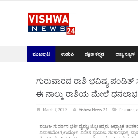
Skip
to
content
ಮುಖಪುಟ
ಉಡುಪಿ
ದಕ್ಷಿಣ ಕನ್ನಡ
ರಾಜ್ಯ ನ್ಯೂಸ್
ಗುರುವಾರದ ರಾಶಿ ಭವಿಷ್ಯ ಪಂಡಿತ್
ಈ ನಾಲ್ಕು ರಾಶಿಯ ಮೇಲೆ ಧನಲಾಭ
March 7, 2019
Vishwa News 24
Featured
,
ರ
ಪಂಡಿತ್ ಸುದರ್ಶನ ಭಟ್ ದೈವಜ್ಞ ಜ್ಯೋತಿಷ್ಯರು ಆಧ್ಯಾತ್ಮಿಕ ಚಿ
ವಿವಾಹಯೋಗ,ಉದ್ಯೋಗ. ವಿದೇಶ ಪ್ರಯಾಣ. ಸಂತಾನಭಾಗ್ಯ, ವ್ಯಾಪಾರ