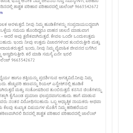
ಾಂತಿ, ಇನ್ನೂ ಅನೇಕ ನಿಮ್ಮ ಜೀವನದ ಗುಪ್ತ ಸಮಸ್ಯೆಗಳಿಗೆ, ಪರಿಹಾರ
ದಿನದಲ್ಲಿ ಶಾಶ್ವತ ಪರಿಹಾರ ಪರಿಹಾರದಲ್ಲಿ ಚಾಲೆಂಜ್ 9663542672
om
ಲಕ ಅರಳುತ್ತದೆ. ನೀವು ನಿಮ್ಮ ಹೂಡಿಕೆಗಳನ್ನು ಸಂಪ್ರದಾಯಬದ್ಧವಾಗಿ
ದಿಗೆ ಒಳ್ಳೆಯ ಸಮಯ ಹೊಂದಿದ್ದರೂ ವಾಹನ ಚಾಲನೆ ಮಾಡುವಾಗ
 – ಆದರೆ ಅವು ಕ್ಷಣಿಕವಾಗಿರುತ್ತವೆ. ಕೇವಲ ಒಂದೇ ಒಂದುಉತ್ತಮ
ರಾಗಬಹುದು. ಇಂದು ನೀವು ಉತ್ತಮ ವಿಚಾರಗಳಿಂದ ತುಂಬಿರುತ್ತೀರಿ ಮತ್ತು
ಗೆ ಆದಾಯತರುತ್ತದೆ. ಇಂದು, ನೀವು ನಿಮ್ಮ ವೈವಾಹಿಕ ಜೀವನದ ಬಗೆಗಿನ
 ಆಸ್ವಾದಿಸುತ್ತೀರಿ. ಕರೆ ಮಾಡಿ ಸಮಸ್ಯೆ ಏನೇ ಇರಲಿ
 ಚಾಲೆಂಜ್ 9663542672
ಯ ಹಾಗೂ ಶಕ್ತಿಯನ್ನು ಪ್ರದರ್ಶಿಸುವ ಅಗತ್ಯವಿದೆ.ನೀವು ನಿಮ್ಮ
ಹೆಚ್ಚುವರಿ ಹಣವನ್ನು ರಿಯಲ್ ಎಸ್ಟೇಟ್‌ನಲ್ಲಿ ಹೂಡಿಕೆ
ರುತ್ತದೆ ಮತ್ತು ಸಂತೋಷದಿಂದ ತುಂಬಿರುತ್ತದೆ. ಕನಸಿನ ಚಿಂತೆಗಳನ್ನು
ದ್ಯೋಗಕ್ಕಾಗಿ ಕೈಗೊಂಡ ಪ್ರಯಾಣ ಫಲಪ್ರದವಾಗಬಹುದು. ಹಾಗೆ ಮಾಡುವ
್ಲಿ ಅವರು ನಂತರ ವಿರೋಧಿಸಬಹುದು. ಒಬ್ಬ ಆಧ್ಯಾತ್ಮಿಕ ನಾಯಕರು ಅಥವಾ
ದು ಕೆಲವು ಕುಖ್ಯಾತ ವಿಷಯಗಳ ಜೊತೆಗೆ ನಿಮ್ಮ ಹದಿಹರೆಯದ
ೇಕಠಿಣವಾಗಿರಲಿ ದಿನದಲ್ಲಿ ಶಾಶ್ವತ ಪರಿಹಾರ ಪರಿಹಾರದಲ್ಲಿ ಚಾಲೆಂಜ್