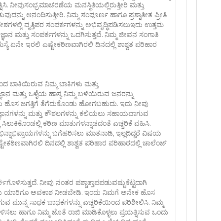
ನಿಸಿ. ನೀವುಸಂಭ್ರಮಾಚರಣೆಯ ಮನಸ್ಥಿತಿಯಲ್ಲಿರುತ್ತೀರಿ ಮತ್ತು
ದನ್ನು ಆನಂದಿಸುತ್ತೀರಿ. ನಿಮ್ಮ ಸಂಪೂರ್ಣ ಹಾಗೂ ಪ್ರಶ್ನಾತೀತ ಪ್ರೀತಿ
ಶಗಳಲ್ಲಿ ವೃತ್ತಿಪರ ಸಂಪರ್ಕಗಳನ್ನು ಅಭಿವೃದ್ಧಿಪಡಿಸಲುಇದು ಉತ್ತಮ
ಞಾನ ಮತ್ತು ಸಂಪರ್ಕಗಳನ್ನು ಒದಗಿಸುತ್ತವೆ. ನಿಮ್ಮ ಜೀವನ ಸಂಗಾತಿ
ಮಸ್ಯೆ ಏನೇ ಇರಲಿ ಎಷ್ಟೇಕಠಿಣವಾಗಿರಲಿ ದಿನದಲ್ಲಿ ಶಾಶ್ವತ ಪರಿಹಾರ
ದಿಂದ ಬಾಕಿಯಿರುವ ನಿಮ್ಮ ಬಾಕಿಗಳು ಮತ್ತು
ಜ್ಞಾನ ಮತ್ತು ಒಳ್ಳೆಯ ಹಾಸ್ಯ ನಿಮ್ಮ ಬಳಿಯಿರುವ ಜನರನ್ನು
 ಒಂದು ಹೊಸ ಜಗತ್ತಿಗೆ ತೆಗೆದುಕೊಂಡು ಹೋಗಬಹುದು. ಇದು ನೀವು
ತ್ರಜ್ಞಾನಗಳನ್ನು ಮತ್ತು ಕೌಶಲಗಳನ್ನು ಕಲಿಯಲು ಸಹಾಯವಾಗುವ
ಸಿಲುಕಿಕೊಂಡಲ್ಲಿ ಕಠಿಣ ಮಾತುಗಳನ್ನಾಡದಂತೆ ಎಚ್ಚರಿಕೆ ವಹಿಸಿ.
ಿನ್ನಾಭಿಪ್ರಾಯಗಳನ್ನು ಬಗೆಹರಿಸಲು ಮಾತನಾಡಿ, ಇಲ್ಲದಿದ್ದರೆ ವಿಷಯ
ೇಕಠಿಣವಾಗಿರಲಿ ದಿನದಲ್ಲಿ ಶಾಶ್ವತ ಪರಿಹಾರ ಪರಿಹಾರದಲ್ಲಿ ಚಾಲೆಂಜ್
ಗೊಳಿಸುತ್ತದೆ. ನೀವು ನಂತರ ಪಶ್ಚಾತ್ತಾಪಪಡುವಷ್ಟುಕೆಟ್ಟದಾಗಿ
ು ಯಾರಿಗೂ ಅವಕಾಶ ನೀಡಬೇಡಿ. ಇಂದು ನಿಮಗೆ ಅನೇಕ ಹೊಸ
ವ ಮುನ್ನ ಸಾಧಕ ಬಾಧಕಗಳನ್ನು ಎಚ್ಚರಿಕೆಯಿಂದ ಪರಿಶೀಲಿಸಿ. ನಿಮ್ಮ
ಗೊಳಿಸಲು ಹಾಗೂ ನಿಮ್ಮ ಜೊತೆ ರಾಜಿ ಮಾಡಿಕೊಳ್ಳಲು ಪ್ರಯತ್ನಿಸುವ ಒಂದು