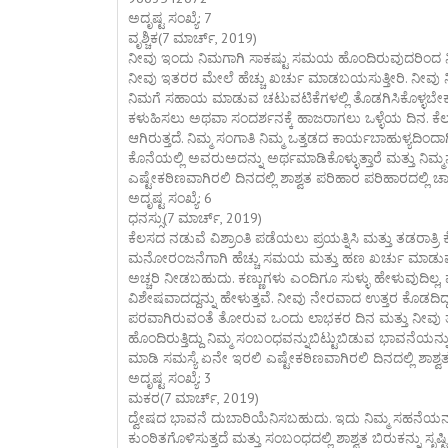
ಅದೃಷ್ಟ ಸಂಖ್ಯೆ: 7
ವೃಶ್ಚಿಕ(7 ಮಾರ್ಚ್, 2019)
ನೀವು ಇಂದು ನಿಮಗಾಗಿ ಸಾಕಷ್ಟು ಸಮಯ ಹೊಂದಿರುವುದರಿಂದ ನಿಮ
ನೀವು ಇತರರ ಮೇಲೆ ಹೆಚ್ಚು ಖರ್ಚು ಮಾಡಬಯಸುತ್ತೀರಿ. ನೀವ
ನಿಮಗೆ ಸಹಾಯ ಮಾಡುವ ಚಟುವಟಿಕೆಗಳಲ್ಲಿ ತೊಡಗಿಸಿಕೊಳ್ಳಬೇಕು. ಪ್
ಕಳುಹಿಸಲು ಅಥವಾ ಸಂದರ್ಶನಕ್ಕೆ ಹಾಜರಾಗಲು ಒಳ್ಳೆಯ ದಿನ. ಕೆಲ
ಆಗಿರುತ್ತದೆ. ನಿಮ್ಮ ಸಂಗಾತಿ ನಿಮ್ಮ ಒತ್ತಡದ ಕಾರ್ಯಬಾಹುಳ್ಯದ
ಕೊನೆಯಲ್ಲಿ ಅವರುಅದನ್ನು ಅರ್ಥಮಾಡಿಕೊಳ್ಳುತ್ತಾರೆ ಮತ್ತು ನಿಮ್ಮ
ಎಷ್ಟೇಕಠಿಣವಾಗಿರಲಿ ದಿನದಲ್ಲಿ ಶಾಶ್ವತ ಪರಿಹಾರ ಪರಿಹಾರದಲ್ಲಿ
ಅದೃಷ್ಟ ಸಂಖ್ಯೆ: 6
ಧನಸ್ಸು(7 ಮಾರ್ಚ್, 2019)
ಕೆಲಸದ ನಡುವೆ ವಿಶ್ರಾಂತಿ ಪಡೆಯಲು ಪ್ರಯತ್ನಿಸಿ ಮತ್ತು ತಡರಾತ್ರಿ 
ಮನೋರಂಜನೆಗಾಗಿ ಹೆಚ್ಚು ಸಮಯ ಮತ್ತು ಹಣ ಖರ್ಚು ಮಾಡುವ ನಿಮ್ಮ
ಅಚ್ಚರಿ ನೀಡಬಹುದು. ಕಣ್ಣುಗಳು ಎಂದಿಗೂ ಸುಳ್ಳು ಹೇಳುವುದಿಲ್ಲ
ವಿಶೇಷವಾದದ್ದನ್ನು ಹೇಳುತ್ತವೆ. ನೀವು ನೇರವಾದ ಉತ್ತರ ಕೊಡದಿ
ಪರವಾಗಿರುವಂತೆ ತೋರುವ ಒಂದು ಲಾಭಕರ ದಿನ ಮತ್ತು ನೀವು ತು
ಹೊಂದಿರುತ್ತಿದ್ದು ನಿಮ್ಮ ಸಂಬಂಧವನ್ನುಬಿಟ್ಟುಬಿಡುವ ಭಾವನೆಯನ್
ಮಾಡಿ ಸಮಸ್ಯೆ ಏನೇ ಇರಲಿ ಎಷ್ಟೇಕಠಿಣವಾಗಿರಲಿ ದಿನದಲ್ಲಿ ಶಾಶ
ಅದೃಷ್ಟ ಸಂಖ್ಯೆ: 3
ಮಕರ(7 ಮಾರ್ಚ್, 2019)
ದ್ವೇಷದ ಭಾವನೆ ದುಬಾರಿಯೆನಿಸಬಹುದು. ಇದು ನಿಮ್ಮ ಸಹನೆಯನ್ನು
ಕುಂಠಿತಗೊಳಿಸುತ್ತದೆ ಮತ್ತು ಸಂಬಂಧದಲ್ಲಿ ಶಾಶ್ವತ ಬಿರುಕನ್ನು ಸೃಷ್ಟ