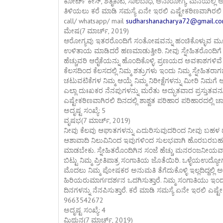
ಕೋರ್ಟ್ ಕೇಸ್, ಶತೃಕಾಟ, ಸಾಲಬಾಧೆ, ಅನಾರೋಗ್ಯ, ಮನೆಯಲ್ಲಿ ಅಶ
ತಿಳಿಯಲು ಕರೆ ಮಾಡಿ ಸಮಸ್ಯೆ ಏನೇ ಇರಲಿ ಎಷ್ಟೇಕಠಿಣವಾಗಿರಲಿ 
call/ whatsapp/ mail
sudharshanacharya72@gmail.c
ಮೇಷ(7 ಮಾರ್ಚ್, 2019)
ಆರೋಗ್ಯವು ಇತರರೊಂದಿಗೆ ಸಂತೋಷವನ್ನು ಹಂಚಿಕೊಳ್ಳುವ ಮೂ
ಉಳಿತಾಯ ಮಾಡಿದರೆ ಹಣಮಾಡುತ್ತೀರಿ. ನೀವು ಸ್ನೇಹಿತರೊಂ
ಹೆಚ್ಚುವರಿ ಆರೈಕೆಯನ್ನು ಹೊಂದಿಕೊಳ್ಳಿ. ಪ್ರಣಯದ ಅವಕಾಶಗಳಿವೆ
ಕೆಲಸದಿಂದ ಕೆಲಸದಲ್ಲಿ ನಿಮ್ಮ ಶತ್ರುಗಳು ಇಂದು ನಿಮ್ಮ ಸ್ನೇಹಿತ
ಚಟುವಟಿಕೆಗಳ ನಿಮ್ಮ ಆಯ್ಕೆ ನಿಮ್ಮ ನಿರೀಕ್ಷೆಗಳನ್ನು ಮೀರಿ ನಿಮ
ಎಲ್ಲಾ ದುಃಖಕರ ನೆನಪುಗಳನ್ನು ಮರೆತು ಅದ್ಭುತವಾದ ಪ್ರಸ್ತುತವನ್ನು
ಎಷ್ಟೇಕಠಿಣವಾಗಿರಲಿ ದಿನದಲ್ಲಿ ಶಾಶ್ವತ ಪರಿಹಾರ ಪರಿಹಾರದಲ್ಲಿ
ಅದೃಷ್ಟ ಸಂಖ್ಯೆ: 5
ವೃಷಭ(7 ಮಾರ್ಚ್, 2019)
ನೀವು ಕೆಲವು ಆಘಾತಗಳನ್ನು ಎದುರಿಸುವುದರಿಂದ ನೀವು ಬಹಳ ಧೈರ್
ಆಶಾವಾದಿ ನಿಲುವಿನಿಂದ ಇವುಗಳಿಂದ ಸುಲಭವಾಗಿ ಹೊರಬರಬಹುದು. 
ಮಾಡಬೇಕು. ಸ್ನೇಹಿತರೊಂದಿಗಿನ ಸಂಜೆ ಹೆಚ್ಚು ಮನರಂಜನೀಯವಾಗಿ
ಬಿಟ್ಟು ನಿಮ್ಮ ಪ್ರೀತಿಪಾತ್ರ ಸಂಗಾತಿಯ ಜೊತೆಯಿರಿ. ಒಳ್ಳೆಯಉ
ಮೊದಲು ನಿಮ್ಮ ಪೋಷಕರ ಅನುಮತಿ ತೆಗೆದುಕೊಳ್ಳಿ ಇಲ್ಲದಿದ್ದಲ
ಹಿರಿಯರುಮಾರ್ಗದರ್ಶನ ಒದಗಿಸುತ್ತಾರೆ. ನಿಮ್ಮ ಸಂಗಾತಿಯು ಇಂ
ದಿನಗಳನ್ನು ನೆನಪಿಸುತ್ತಾರೆ. ಕರೆ ಮಾಡಿ ಸಮಸ್ಯೆ ಏನೇ ಇರಲಿ ಎಷ್ಟ
9663542672
ಅದೃಷ್ಟ ಸಂಖ್ಯೆ: 4
ಮಿಥುನ(7 ಮಾರ್ಚ್, 2019)