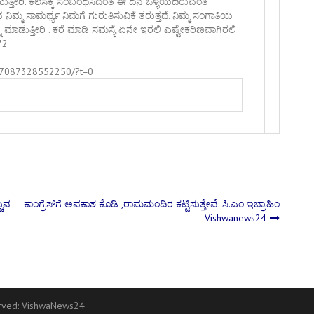
ುತ್ತೀರಿ. ಕೆಲಸಕ್ಕೆ ಸಂಬಂಧಿಸಿದಂತೆ ಈ ದಿನ ಒಳ್ಳೆಯದಿರುವಂತೆ
ಿಮ್ಮ ಸಾಮರ್ಥ್ಯ ನಿಮಗೆ ಗುರುತಿಸುವಿಕೆ ತರುತ್ತದೆ. ನಿಮ್ಮ ಸಂಗಾತಿಯ
ಡುತ್ತೀರಿ . ಕರೆ ಮಾಡಿ ಸಮಸ್ಯೆ ಏನೇ ಇರಲಿ ಎಷ್ಟೇಕಠಿಣವಾಗಿರಲಿ
72
257087328552250/?t=0
ಚುವ
ಕಾಂಗ್ರೆಸ್​ಗೆ ಅವಕಾಶ ಕೊಡಿ ,ರಾಮಮಂದಿರ ಕಟ್ಟಿಸುತ್ತೇವೆ: ಸಿ.ಎಂ ಇಬ್ರಾಹಿಂ
– Vishwanews24
erved:
VishwaNews24