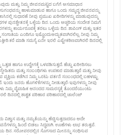
ದು ಮತ್ತು ನಿಮ್ಮ ಜೀವನಮಟ್ಟದ ಬಗೆಗೆ ಅಸಮಾಧಾನ
 ಸುಗಂಧವನ್ನು ಹಾಳುಮಾಡುವ ಹಾಗೂ ಒಂದು ಸಮೃದ್ಧ ಜೀವನವನ್ನು
ನಲ್ಲಿ ಸುಧಾರಣೆ ನೀವು ಪ್ರಮುಖ ಖರೀದಿಗಳನ್ನು ಮಾಡುವುದನ್ನು
 ಪುನಶ್ಚೇತನಕ್ಕೆ ಒಳ್ಳೆಯ ದಿನ. ಒಂದು ಅಚ್ಚರಿಯ ಸಂದೇಶ ನಿಮಗೆ
ಾರಗಳನ್ನು ಕಾರ್ಯರೂಪಕ್ಕೆ ತರಲು ಒಳ್ಳೆಯ ದಿನ. ಶಾಪಿಂಗ್ ಮತ್ತು ಇತರ
ಮ್ಮ ಸಂಗಾತಿಯ ಎಂದಿಗೂ ಇಷ್ಟೊಂದುಅದ್ಭುತವಾಗಿರಲಿಲ್ಲ. ನೀವು ನಿಮ್ಮ
ಿ.ಕರೆ ಮಾಡಿ ಸಮಸ್ಯೆ ಏನೇ ಇರಲಿ ಎಷ್ಟೇಕಠಿಣವಾಗಿರಲಿ ದಿನದಲ್ಲಿ
 ಒತ್ತಡ ಹಾಗೂ ಉದ್ವೇಗಕ್ಕೆ ಒಳಪಡಿಸುತ್ತದೆ. ಹೆಚ್ಚು ಖರೀದಿಸಲು
್ನೇಹಿತರು ಮತ್ತು ಸಂಬಂಧಿಗಳು ಉಪಕಾರ ಮಾಡುತ್ತಾರೆ ಮತ್ತು ನೀವು
ುವ ವ್ಯಕ್ತಿಯ ಕಡೆಗಿನ ನಿಮ್ಮ ಒರಟು ವರ್ತನೆ ಸಂಬಂಧದಲ್ಲಿ ಬಹಳಷ್ಟು
ದೆ. ಇಂದು ಜನರು ಹೊಗಳಿಕೆಗಳನ್ನು ನೀಡುತ್ತಾರೆ-ಇವುಗಳನ್ನು ನೀವು
ು ನಿಮ್ಮ ವೈವಾಹಿಕ ಆನಂದದ ಸಾಮರಸ್ಯಕ್ಕೆ ತೊಂದರೆಯುಂಟು
ಿ ದಿನದಲ್ಲಿ ಶಾಶ್ವತ ಪರಿಹಾರ ಪರಿಹಾರದಲ್ಲಿ ಚಾಲೆಂಜ್
 ಇದು ವಿಶ್ವಾಸ ಮತ್ತು ನಮ್ಯತೆಯನ್ನು ಹೆಚ್ಚಿಸುತ್ತದಾದರೂ ಅದೇ
ೆಗಳನ್ನು ಹಿಂದೆ ಬಿಡಲು ಸಿದ್ಧವಾಗಿ. ಊಹೆಗಳು ಲಾಭ ತರುತ್ತವೆ.
ಳೆಯ ದಿನ. ಸರೋವರದಲ್ಲಿನ ಸೊಗಸಾದ ಮೀನನ್ನು ಸಂಧಿಸುವ