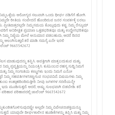
್ಮಒಳ್ಳೆಯ ಆರೋಗ್ಯದ ಸಲುವಾಗಿ ಒಂದು ಧೀರ್ಘ ನಡಿಗೆಗೆ ಹೋಗಿ.
ು ನಿಮ್ಮದೇ ರೀತಿಯ ಸಂವೇದನೆ ಹೊಂದಿರುವ ಜನರ ಸಂಪರ್ಕಕ್ಕೆ ಬರಲು
ರೀತಿಪಾತ್ರರಲ್ಲದೇ ನಿಮ್ಮಸಮಯ ಕೊಲ್ಲುವುದು ಕಷ್ಟ. ನಿಮ್ಮ ರೆಸ್ಯೂಮ್
ವರಿಗೆ ಅನಿರೀಕ್ಷಿತ ಪ್ರಯಾಣ ಒತ್ತಡಭರಿತವೂ ಮತ್ತು ಉದ್ವೇಗಭರಿತವೂ
ಿಂದಾಗಿ ನಿಮ್ಮ ನಿಷ್ಠೆಯ ಮೇಲೆ ಅನುಮಾನ ಪಡಬಹುದು, ಆದರೆ ದಿನದ
ನ್ನು ಆಲಂಗಿಸುತ್ತಾರೆ.ಕರೆ ಮಾಡಿ ಸಮಸ್ಯೆ ಏನೇ ಇರಲಿ
 ಚಾಲೆಂಜ್ 9663542672
ಕೆಲಸ ಮಾಡುವುದನ್ನು ತಪ್ಪಿಸಿ. ಆವತ್ತಿಗಾಗಿ ಮಾತ್ರಬದುಕುವ ಮತ್ತು
 ಪ್ರವೃತ್ತಿಯನ್ನು ನಿಯಂತ್ರಿಸಿ. ಕುಟುಂಬದ ರಹಸ್ಯ ಸುದ್ದಿ ನಿಮಗೆ
, ಮತ್ತು ನಿಮ್ಮ ಸಂಗಾತಿಯ ಕಣ್ಣುಗಳು ಇಂದು ನಿಮಗೆ ಏನೋ
ದ್ದರೆ ನಿಮ್ಮ ಸಹವರ್ತಿಗಳಸಿಟ್ಟಾಗುವ ಸಂಭವವಿದೆ. ವಿಷಯಗಳು ನಿಮ್ಮ
ಂಬ ಉತ್ಸಾಹದಿಂದಿರುತ್ತೀರಿ. ನೀವು ಜಗಳಗಳ ಸರಣಿಯನ್ನೇ
ನು ಇದು ಮೂಡಿಸುತ್ತದೆ. ಆದರೆ, ಅಷ್ಟು ಸುಲಭವಾಗಿ ಬಿಡಬೇಡಿ. ಕರೆ
್ವತ ಪರಿಹಾರ ಪರಿಹಾರದಲ್ಲಿ ಚಾಲೆಂಜ್ 9663542672
ಕುಂಠಿತಗೊಳಿಸುವುದಷ್ಟೇ ಅಲ್ಲದೇ ನಿಮ್ಮ ವಿವೇಚನಾಶಕ್ತಿಯನ್ನೂ
ಿಸುತ್ತದೆ. ಯಾವುದೇ ದೀರ್ಘಕಾಲೀನ ಹೂಡಿಕೆಗಳನ್ನು ತಪ್ಪಿಸಿ ಮತ್ತು ನಿಮ್ಮ