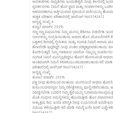
ಅವಕಾಶಗಳು ಸಾಧ್ಯತೆಗಳು ಇಂದುಹೆಚ್ಚಿವೆ. ನೀವು ಕೆಲಸದಲ್ಲಿ ಇಂದು ವ
ಪ್ರದರ್ಶನಗಳು ನಿಮಗೆ ಹೊಸ ಜ್ಞಾನ ಮತ್ತು ಸಂಪರ್ಕಗಳನ್ನು ಒದಗಿಸ
ಆಳವಾದಹಾಗೂ ಆತ್ಮೀಯವಾದ ಪ್ರಣಯದ ಚರ್ಚೆಯನ್ನು ಹೊಂದುತ್ತೀರ
ಶಾಶ್ವತ ಪರಿಹಾರ ಪರಿಹಾರದಲ್ಲಿ ಚಾಲೆಂಜ್ 9663542672
ಅದೃಷ್ಟ ಸಂಖ್ಯೆ: 4
ಕನ್ಯಾ(7 ಮಾರ್ಚ್, 2019)
ಸಣ್ಣ ಸಣ್ಣ ವಿಷಯಗಳು ನಿಮ್ಮ ಮನಸ್ಸು ಕೆಡಿಸಲು ಬಿಡಬೇಡಿ
ಸಾಲಗಳನ್ನು ಸಂಗ್ರಹಿಸಬಹುದು ಅಥವಾ ಹೊಸ ಯೋಜನೆಗಳಿಗೆ
ಒತ್ತಡದ ದಿನದಲ್ಲಿ ಸ್ನೇಹಿತರು ಮತ್ತು ಸಂಗಾತಿ ನಿಮಗೆ ಆರಾಮ ಮತ್ತು
ಹೇಳಬೇಡಿ-ಇಲ್ಲದಿದ್ದರೆ ನೀವು ನಂತರ ಪಶ್ಚಾತ್ತಾಪಪಡಬಹುದು. ಪ
ತೋರಿಸುತ್ತಾರೆ. ನಿಮ್ಮ ಗತಕಾಲದ ಯಾರೋ ನಿಮ್ಮನ್ನು ಸಂಪರ್ಕಿ
ಸಂಗಾತಿ ನಿಮಗೆ ಮನಸ್ಸಿಲ್ಲದಿದ್ದರೂ ಹೊರಗೆ ಹೋಗುವಂತೆ ಅಥವ
ಅಂತಿಮವಾಗಿ ನಿಮಗೆ ಕಿರಿಕಿರಿಯುಂಟುಮಾಡಬಹುದು.ಕರೆ ಮಾಡಿ ಸಮ
ಪರಿಹಾರದಲ್ಲಿ ಚಾಲೆಂಜ್ 9663542672
ಅದೃಷ್ಟ ಸಂಖ್ಯೆ: .
ತುಲಾ(7 ಮಾರ್ಚ್, 2019)
ಪತ್ನಿ ನೀವು ಹುರಿದುಂಬಿಸಬಹುದು. ಮನರಂಜನೆ ಅಥವಾ ಹೊರನೋ
ಕುಟುಂಬದಸದಸ್ಯರು ನಿಮ್ಮ ನಿರೀಕ್ಷೆಗಳನ್ನು ಪೂರೈಸದಿರಬಹುದು. ಅ
ನಿರೀಕ್ಷಿಸಬೇಡಿ ಬದಲಿಗೆ ನಿಮ್ಮ ಶೈಲಿಯನ್ನು ಬದಲಾಯಿಸಲುಪ್ರಯತ್ನ
ಜೊತೆ ಗಂಭೀರ ಸಮಸ್ಯೆಗಳನ್ನು ಹೊಂದುತ್ತೀರಿ. ಹೊಸ ವಿಚಾರಗಳನ
ಅತ್ಯುತ್ತಮ ದಿನ. ಇಂದು ಪರಿಸ್ಥಿತಿ ನೀವು ಬಯಸಿದಂತೆ ಇರದೇಇ
ಸಮಯ ಕಳೆಯುತ್ತೀರಿ. ಕರೆ ಮಾಡಿ ಸಮಸ್ಯೆ ಏನೇ ಇರಲಿ ಎಷ್ಟೇಕಠಿಣ
9663542672