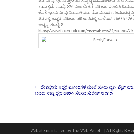
ದಿನ. ನೀವು ಇಂದು ಪ್ರೀತಿಯ ಸಮೃದ್ಧ ಚಾಕೊಲೇಟ್‌ನ ರುಚಿ ಸವಿಯ
ಕಾಣುತ್ತದೆ. ಸಮಸ್ಯೆಗಳಿಗೆ ಬಲುಬೇಗನೆ ಪರಿಹಾರ ಕಂಡುಹಿಡಿಯುವ ನ
ಜೊತೆ ಇಂದು ನೀವು ನಿಜವಾಗಿಯೂ ರೋಮಾಂಚಕಾರಿಯಾದದ್ದನ್ನು ಮಾ
ದಿನದಲ್ಲಿ ಶಾಶ್ವತ ಪರಿಹಾರ ಪರಿಹಾರದಲ್ಲಿ ಚಾಲೆಂಜ್ 96635426
ಅದೃಷ್ಟ ಸಂಖ್ಯೆ: 8
https://www.facebook.com/VishwaNews24/videos/
Reply
Forward
Post
ದೇಶಪ್ರೇಮ ಇದ್ದರೆ ಮಸೀದಿಗಳ ಮೇಲೆ ಹಸಿರು ಧ್ವಜ, ಮೈಕ್ ಹಚ್
ಬದಲು ರಾಷ್ಟ್ರಧ್ವಜ ಹಾರಿಸಿ: ಸಂಸದ ಸುರೇಶ್​ ಅಂಗಡಿ
navigation
Website maintained by The Web People.
|
All Rights Res