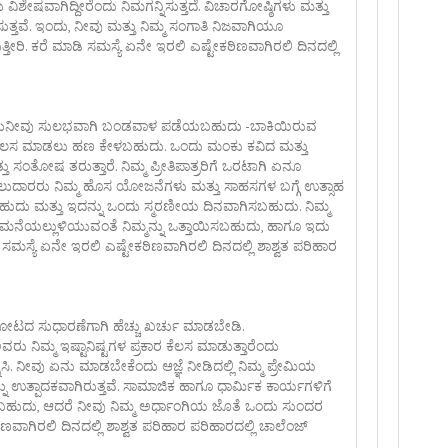
ಿಶೇಷವಾಗಿದ್ದೀರೆಂದು ನಿಮಗನ್ನಿಸುತ್ತದೆ. ವಿಚಾರಗೋಷ್ಠಿಗಳು ಮತ್ತು
ುತ್ತವೆ. ಇಂದು, ನೀವು ಮತ್ತು ನಿಮ್ಮ ಸಂಗಾತಿ ನಿಜವಾಗಿಯೂ
ಿ. ಕರೆ ಮಾಡಿ ಸಮಸ್ಯೆ ಏನೇ ಇರಲಿ ಎಷ್ಟೇಕಠಿಣವಾಗಿರಲಿ ದಿನದಲ್ಲಿ
. ಇಂದುನೀವು ಸುಲಭವಾಗಿ ಬಂಡವಾಳ ಪಡೆಯಬಹುದು -ಬಾಕಿಯಿರುವ
 ಕೆಲಸ ಮಾಡಲು ಹಣ ಕೇಳಬಹುದು. ಒಂದು ಮಂಕು ಕವಿದ ಮತ್ತು
 ಸಂತೋಷ ತರುತ್ತಾರೆ. ನಿಮ್ಮ ಪ್ರೀತಿಪಾತ್ರರಿಗೆ ಒರಟಾಗಿ ಏನೂ
ಾಲುದಾರರು ನಿಮ್ಮ ಹೊಸ ಯೋಜನೆಗಳು ಮತ್ತು ಸಾಹಸಗಳ ಬಗ್ಗೆ ಉತ್ಸಾಹ
ಸಬಹುದು ಮತ್ತು ಇದನ್ನು ಒಂದು ಸ್ಮರಣೀಯ ದಿನವಾಗಿಸಬಹುದು. ನಿಮ್ಮ
ಾಮನೆಯಲ್ಲುಳಿಯುವಂತೆ ನಿಮ್ಮನ್ನು ಒತ್ತಾಯಿಸಬಹುದು, ಹಾಗೂ ಇದು
ಸ್ಯೆ ಏನೇ ಇರಲಿ ಎಷ್ಟೇಕಠಿಣವಾಗಿರಲಿ ದಿನದಲ್ಲಿ ಶಾಶ್ವತ ಪರಿಹಾರ
ಟದ ಸುಧಾರಣೆಗಾಗಿ ಹೆಚ್ಚು ಖರ್ಚು ಮಾಡಬೇಡಿ.
ವರು ನಿಮ್ಮ ಇಷ್ಟಾನಿಷ್ಟಗಳ ಪ್ರಕಾರ ಕೆಲಸ ಮಾಡುತ್ತಾರೆಂದು
ಿಸಿ. ನೀವು ಏನು ಮಾಡಬೇಕೆಂದು ಆಜ್ಞೆ ನೀಡಿದಲ್ಲಿ ನಿಮ್ಮ ಪ್ರೇಮಿಯ
್ನು ಉತ್ಪಾದಕವಾಗಿರುತ್ತವೆ. ಸಾಮಾಜಿಕ ಹಾಗೂ ಧಾರ್ಮಿಕ ಕಾರ್ಯಗಳಿಗೆ
ರಬಹುದು, ಆದರೆ ನೀವು ನಿಮ್ಮ ಅರ್ಧಾಂಗಿಯ ಜೊತೆ ಒಂದು ಸುಂದರ
ವಾಗಿರಲಿ ದಿನದಲ್ಲಿ ಶಾಶ್ವತ ಪರಿಹಾರ ಪರಿಹಾರದಲ್ಲಿ ಚಾಲೆಂಜ್