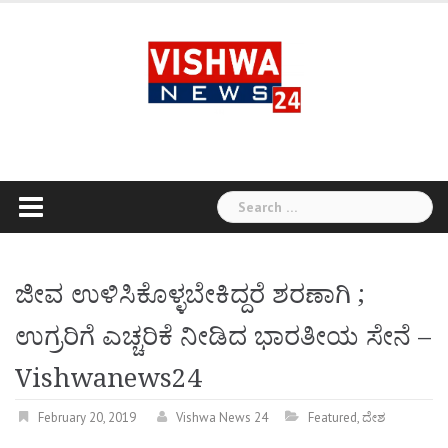
Skip
to
content
Search
for:
ಜೀವ ಉಳಿಸಿಕೊಳ್ಳಬೇಕಿದ್ದರೆ ಶರಣಾಗಿ ;
ಉಗ್ರರಿಗೆ ಎಚ್ಚರಿಕೆ ನೀಡಿದ ಭಾರತೀಯ ಸೇನೆ –
Vishwanews24
February 20, 2019
Vishwa News 24
Featured
,
ದೇಶ