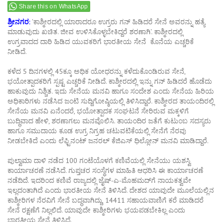
Share this on WhatsApp
ಶ್ರೀನಗರ:
‘ಕಾಶ್ಮೀರದಲ್ಲಿ ಯಾರಾದರೂ ಉಗ್ರರು ಗನ್ ಹಿಡಿದರೆ ಸೇನೆ ಅವರನ್ನು ಹತ್ಯೆ
ಮಾಡುವುದು ಖಚಿತ. ಜೀವ ಉಳಿಸಿಕೊಳ್ಳಬೇಕಿದ್ದರೆ ಶರಣಾಗಿ’. ಕಾಶ್ಮೀರದಲ್ಲಿ
ಉಗ್ರವಾದದ ದಾರಿ ಹಿಡಿದ ಯುವಕರಿಗೆ ಭಾರತೀಯ ಸೇನೆ ಕೊನೆಯ ಎಚ್ಚರಿಕೆ
ನೀಡಿದೆ.
ಕಳೆದ 5 ದಿನಗಳಲ್ಲಿ 45ಕ್ಕೂ ಅಧಿಕ ಯೋಧರನ್ನು ಕಳೆದುಕೊಂಡಿರುವ ಸೇನೆ,
ಭಯೋತ್ಪಾದಕರಿಗೆ ಸ್ಪಷ್ಟ ಎಚ್ಚರಿಕೆ ನೀಡಿದೆ. ಕಾಶ್ಮೀರದಲ್ಲಿ ಇನ್ನು ಗನ್ ಹಿಡಿದರೆ ಹೊಡೆದು
ಹಾಕುವುದು ನಿಶ್ಚಿತ. ಇದು ಸೇನೆಯ ಮನವಿ ಹಾಗೂ ಸಂದೇಶ ಎಂದು ಸೇನೆಯ ಹಿರಿಯ
ಅಧಿಕಾರಿಗಳು ನಡೆಸಿದ ಜಂಟಿ ಸುದ್ದಿಗೋಷ್ಠಿಯಲ್ಲಿ ತಿಳಿಸಿದ್ದಾರೆ. ಕಾಶ್ಮೀರದ ತಾಯಂದಿರಲ್ಲಿ
ಸೇನೆಯ ಮನವಿ ಏನೆಂದರೆ, ಭಯೋತ್ಪಾದಕ ಸಂಘಟನೆ ಸೇರಿರುವ ಮಕ್ಕಳಿಗೆ
ಬುದ್ಧಿವಾದ ಹೇಳಿ, ಶರಣಾಗಲು ಮನವೊಲಿಸಿ. ತಾಯಂದಿರ ಜತೆಗೆ ಕುಟುಂಬ ಸದಸ್ಯರು
ಹಾಗೂ ಸಮುದಾಯ ಕೂಡ ಉಗ್ರ ನಿಗ್ರಹ ಚಟುವಟಿಕೆಯಲ್ಲಿ ಸೇನೆಗೆ ನೆರವು
ನೀಡಬೇಕಿದೆ ಎಂದು ಲೆಫ್ಟಿನಂಟ್ ಜನರಲ್ ಕೆಜಿಎಸ್ ಧಿಲ್ಲೋನ್ ಮನವಿ ಮಾಡಿದ್ದಾರೆ.
ಪುಲ್ವಾಮಾ ದಾಳಿ ನಡೆದ 100 ಗಂಟೆಯೊಳಗೆ ಕಣಿವೆಯಲ್ಲಿ ಸೇನೆಯು ಯಶಸ್ವಿ
ಕಾರ್ಯಾಚರಣೆ ನಡೆಸಿದೆ. ಗುಪ್ತಚರ ಸಂಸ್ಥೆಗಳ ಮಾಹಿತಿ ಆಧರಿಸಿ ಈ ಕಾರ್ಯಾಚರಣೆ
ನಡೆದಿದೆ. ಇದರಿಂದ ಕಣಿವೆ ರಾಜ್ಯದಲ್ಲಿ ಜೈಷ್-ಎ-ಮೊಹಮದ್​ಗೆ ನಾಯಕತ್ವವೇ
ಇಲ್ಲದಂತಾಗಿದೆ ಎಂದು ಭಾರತೀಯ ಸೇನೆ ತಿಳಿಸಿದೆ. ದೇಶದ ಯಾವುದೇ ಮೂಲೆಯಲ್ಲಿನ
ಕಾಶ್ಮೀರಿಗಳ ನೆರವಿಗೆ ಸೇನೆ ಬದ್ಧವಾಗಿದ್ದು, 14411 ಸಹಾಯವಾಣಿಗೆ ಕರೆ ಮಾಡಿದರೆ
ಸೇನೆ ರಕ್ಷಣೆಗೆ ನಿಲ್ಲಲಿದೆ. ಯಾವುದೇ ಕಾಶ್ಮೀರಿಗಳು ಭಯಪಡಬೇಕಿಲ್ಲ ಎಂದು
ಭಾರತೀಯ ಸೇನೆ ತಿಳಿಸಿದೆ.