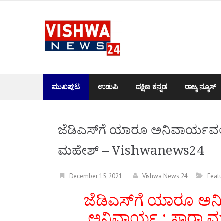
Skip
to
content
ಮುಖಪುಟ
ಉಡುಪಿ
ದಕ್ಷಿಣ ಕನ್ನಡ
ರಾಜ್ಯ ನ್ಯೂಸ್
ಜೆಡಿಎಸ್‌ಗೆ ಯಾರೂ ಅನಿವಾರ್ಯವಲ್
ಮಹೇಶ್ – Vishwanews24
December 15, 2021
Vishwa News 24
Feat
ಜೆಡಿಎಸ್‌ಗೆ ಯಾರೂ ಅನ
ಅನಿವಾರ್ಯ : ಸಾರಾ