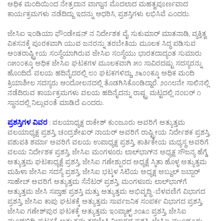
ಅಧಿಕ ಮಂದಿಯಿಂದ ನೇತ್ರದಾನ ವಾಗ್ದಾನ ಮೊದಲಾದ ಮಹತ್ವಪೂರ್ಣವಾದ
ಕಾರ್ಯಕ್ರಮಗಳು ನಡೆದಿದ್ದು ಇದನ್ನು ಆಧರಿಸಿ, ಪ್ರಶಸ್ತಿಗಳು ಲಭಿಸಿವೆ ಎಂದರು.
ಜೇಸಿಐ ಇಂಡಿಯಾ ಫೌಂಡೇಷನ್ ನ ನಿರ್ದೇಶಕ ವೈ. ಸುಕುಮಾರ್ ಮಾತನಾಡಿ, ವ್ಯಕ್ತಿತ್ವ
ವಿಕಸನಕ್ಕೆ ಪೂರಕವಾಗಿ ಯುವ ಜನರನ್ನು ತರಬೇತಿಯ ಮೂಲಕ ಸಿದ್ಧ ಪಡಿಸುವ
ಅಂತರಾಷ್ಟ್ರೀಯ ಸಂಸ್ಥೆಯಾಗಿರುವ ಜೇಸಿಐ ಸಂಸ್ಥೆಯು ಭಾರತದಾದ್ಯಂತ ಸುಮಾರು
೧೫೦೦ಕ್ಕೂ ಅಧಿಕ ಜೇಸಿಐ ಘಟಕಗಳ ಮೂಲಕವಾಗಿ ೫೦ ಸಾವಿರದಷ್ಟು ಸದಸ್ಯರನ್ನು
ಹೊಂದಿದೆ. ವಲಯ ಹದಿನೈದರಲ್ಲಿ ೮೦ ಘಟಕಗಳಿದ್ದು, ೨೬೦೦ಕ್ಕೂ ಅಧಿಕ ಮಂದಿ
ಕ್ರಿಯಾಶೀಲ ಸದಸ್ಯರು ಆಂದೋಲನದಲ್ಲಿ ತೊಡಗಿಸಿಕೊಂಡಿದ್ದಾರೆ. ೨೦೧೮ನೇ ಸಾಲಿನಲ್ಲಿ
ನಡೆದಿರುವ ಕಾರ್ಯಕ್ರಮಗಳು ವಲಯ ಹದಿನೈದನ್ನು ರಾಷ್ಟ್ರ ಮಟ್ಟದಲ್ಲಿ ನಂಬರ್ ೧
ಸ್ಥಾನದಲ್ಲಿ ನಿಲ್ಲುವಂತೆ ಮಾಡಿದೆ ಎಂದರು.
ಪ್ರಶಸ್ತಿಗಳ ವಿವರ
: ವಲಯಾಧ್ಯಕ್ಷ ರಾಕೇಶ್ ಕುಂಜೂರು ಅವರಿಗೆ ಅತ್ಯುತ್ತಮ
ವಲಯಾಧ್ಯಕ್ಷ ಪ್ರಶಸ್ತಿ, ಚಂದ್ರಶೇಖರ್ ನಾಯರ್ ಅವರಿಗೆ ರಾಷ್ಟ್ರೀಯ ನಿರ್ದೇಶಕ ಪ್ರಶಸ್ತಿ,
ಪಶುಪತಿ ಶರ್ಮಾ ಅವರಿಗೆ ವಲಯ ಉಪಾಧ್ಯಕ್ಷ ಪ್ರಶಸ್ತಿ, ಕಾರ್ತಿಕೇಯ ಮಧ್ಯಸ್ಥ ಅವರಿಗೆ
ವಲಯ ನಿರ್ದೇಶಕ ಪ್ರಶಸ್ತಿ, ಜೇಸಿಐ ಮಂಗಳೂರು ಲಾಲ್‌ಭಾಗ್‌ನ ಅಧ್ಯಕ್ಷ ಸೌಜನ್ಯ ಹೆಗ್ಡೆ
ಅತ್ಯುತ್ತಮ ಘಟಕಾಧ್ಯಕ್ಷೆ ಪ್ರಶಸ್ತಿ, ಜೇಸಿಐ ಗಣೇಶ್ಪುರದ ಅಧ್ಯಕ್ಷೆ ಸ್ಮಿತಾ ಹೊಳ್ಳ ಅತ್ಯುತ್ತಮ
ಮಹಿಳಾ ಜೇಸಿಐ ಸದಸ್ಯೆ ಪ್ರಶಸ್ತಿ, ಜೇಸಿಐ ಭಟ್ಕಳ ಸಿಟಿಯ ಅಧ್ಯಕ್ಷ ಅಬ್ದುಲ್ ಜಬ್ಬಾರ್
ಸಾಹೇಬ್ ಅವರಿಗೆ ಅತ್ಯುತ್ತಮ ಸೆನೆಟರ್ ಪ್ರಶಸ್ತಿ, ಮಂಗಳೂರು ಲಾಲ್‌ಭಾಗ್‌ಗೆ
ಅತ್ಯುತ್ತಮ ಜೇಸಿ ಸಪ್ತಾಹ ಪ್ರಶಸ್ತಿ ಮತ್ತು ಅತ್ಯುತ್ತಮ ಅಭಿವೃದ್ಧಿ -ಬೆಳವಣಿಗೆ ವಿಭಾಗದ
ಪ್ರಶಸ್ತಿ, ಜೇಸಿಐ ಕಾಪು ಘಟಕಕ್ಕೆ ಅತ್ಯುತ್ತಮ ಸಾರ್ವಜನಿಕ ಸಂಪರ್ಕ ವಿಭಾಗದ ಪ್ರಶಸ್ತಿ,
ಜೇಸಿಐ ಗಣೇಶ್‌ಪುರ ಘಟಕಕ್ಕೆ ಅತ್ಯುತ್ತಮ ಇಂಪ್ಯಾಕ್ಟ್ ೨೦೩೦ ಪ್ರಶಸ್ತಿ, ಜೇಸಿಐ
ಮೂಡಬಿದ್ರಿ ಘಟಕಕ್ಕೆ ಅತ್ಯುತ್ತಮ ತರಬೇತಿ ವಿಭಾಗದ ಪ್ರಶಸ್ತಿ, ಜೇಸಿಐ ಮುಂಡ್ಕೂರು