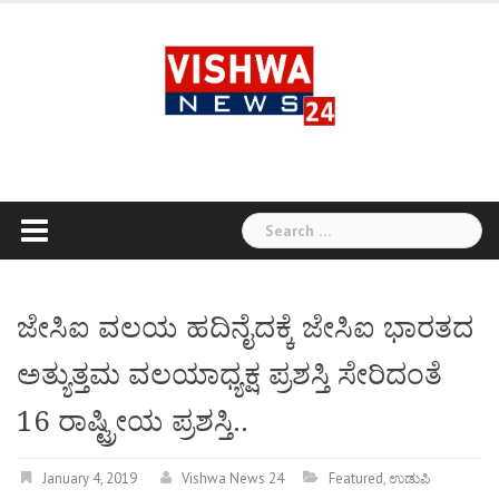
Skip
to
content
Search
for:
ಜೇಸಿಐ ವಲಯ ಹದಿನೈದಕ್ಕೆ ಜೇಸಿಐ ಭಾರತದ
ಅತ್ಯುತ್ತಮ ವಲಯಾಧ್ಯಕ್ಷ ಪ್ರಶಸ್ತಿ ಸೇರಿದಂತೆ
16 ರಾಷ್ಟ್ರೀಯ ಪ್ರಶಸ್ತಿ..
January 4, 2019
Vishwa News 24
Featured
,
ಉಡುಪಿ