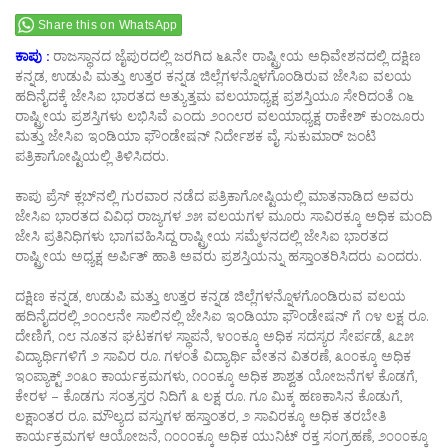
Share this on WhatsApp
ಕಾಪು :
ರಾಜಸ್ಥಾನದ ಜೈಪುರದಲ್ಲಿ ಜರಗಿದ ೬೩ನೇ ರಾಷ್ಟ್ರೀಯ ಅಧಿವೇಶನದಲ್ಲಿ ದಕ್ಷಿಣ
ಕನ್ನಡ, ಉಡುಪಿ ಮತ್ತು ಉತ್ತರ ಕನ್ನಡ ಜಿಲ್ಲೆಗಳನ್ನೊಳಗೊಂಡಿರುವ ಜೇಸಿಐ ವಲಯ
ಹದಿನೈದಕ್ಕೆ ಜೇಸಿಐ ಭಾರತದ ಅತ್ಯುತ್ತಮ ವಲಯಾಧ್ಯಕ್ಷ ಪ್ರಶಸ್ತಿಯೂ ಸೇರಿದಂತೆ ೧೬
ರಾಷ್ಟ್ರೀಯ ಪ್ರಶಸ್ತಿಗಳು ಲಭಿಸಿವೆ ಎಂದು ೨೦೧೮ರ ವಲಯಾಧ್ಯಕ್ಷ ರಾಕೇಶ್ ಕುಂಜೂರು
ಮತ್ತು ಜೇಸಿಐ ಇಂಡಿಯಾ ಫೌಂಡೇಷನ್ ನಿರ್ದೇಶಕ ವೈ. ಸುಕುಮಾರ್ ಜಂಟಿ
ಪತ್ರಿಕಾಗೋಷ್ಟಿಯಲ್ಲಿ ತಿಳಿಸಿದರು.
ಕಾಪು ಪ್ರೆಸ್ ಕ್ಲಬ್‌ನಲ್ಲಿ ಗುರವಾರ ನಡೆದ ಪತ್ರಿಕಾಗೋಷ್ಟಿಯಲ್ಲಿ ಮಾತನಾಡಿದ ಅವರು
ಜೇಸಿಐ ಭಾರತದ ವಿವಿಧ ರಾಜ್ಯಗಳ ೨೫ ವಲಯಗಳ ಮೂರು ಸಾವಿರಕ್ಕೂ ಅಧಿಕ ಮಂದಿ
ಜೇಸಿ ಪ್ರತಿನಿಧಿಗಳು ಭಾಗವಹಿಸಿದ್ದ ರಾಷ್ಟ್ರೀಯ ಸಮ್ಮೆಳನದಲ್ಲಿ ಜೇಸಿಐ ಭಾರತದ
ರಾಷ್ಟ್ರೀಯ ಅಧ್ಯಕ್ಷ ಅರ್ಪಿತ್ ಹಾತಿ ಅವರು ಪ್ರಶಸ್ತಿಯನ್ನು ಹಸ್ತಾಂತರಿಸಿದರು ಎಂದರು.
ದಕ್ಷಿಣ ಕನ್ನಡ, ಉಡುಪಿ ಮತ್ತು ಉತ್ತರ ಕನ್ನಡ ಜಿಲ್ಲೆಗಳನ್ನೊಳಗೊಂಡಿರುವ ವಲಯ
ಹದಿನೈದರಲ್ಲಿ ೨೦೧೮ನೇ ಸಾಲಿನಲ್ಲಿ ಜೇಸಿಐ ಇಂಡಿಯಾ ಫೌಂಡೇಷನ್ ಗೆ ೧೪ ಲಕ್ಷ ರೂ.
ದೇಣಿಗೆ, ೧೮ ನೂತನ ಘಟಕಗಳ ಸ್ಥಾಪನೆ, ೪೦೦ಕ್ಕೂ ಅಧಿಕ ಸದಸ್ಯರ ಸೇರ್ಪಡೆ, ೩೭೫
ವಿದ್ಯಾರ್ಥಿಗಳಿಗೆ ೨ ಸಾವಿರ ರೂ. ಗಳಂತೆ ವಿದ್ಯಾರ್ಥಿ ವೇತನ ವಿತರಣೆ, ೩೦೦ಕ್ಕೂ ಅಧಿಕ
ಇಂಪ್ಯಾಕ್ಟ್ ೨೦೩೦ ಕಾರ್ಯಕ್ರಮಗಳು, ೧೦೦ಕ್ಕೂ ಅಧಿಕ ಶಾಶ್ವತ ಯೋಜನೆಗಳ ಕೊಡಗೆ,
ಕೇರಳ – ಕೊಡಗು ಸಂತ್ರಸ್ತರ ನಿದಿಗೆ ೩ ಲಕ್ಷ ರೂ. ಗೂ ಮಿಕ್ಕ ಹಣಕಾಸಿನ ಕೊಡುಗೆ,
ಲಕ್ಷಾಂತರ ರೂ. ಮೌಲ್ಯದ ವಸ್ತುಗಳ ಹಸ್ತಾಂತರ, ೨ ಸಾವಿರಕ್ಕೂ ಅಧಿಕ ತರಬೇತಿ
ಕಾರ್ಯಕ್ರಮಗಳ ಆಯೋಜನೆ, ೧೦೦೦ಕ್ಕೂ ಅಧಿಕ ಯುನಿಟ್ ರಕ್ತ ಸಂಗ್ರಹಣೆ, ೨೦೦೦ಕ್ಕೂ