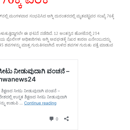
್‌ನಲ್ಲಿ ಮಂಗಳವಾರ ಸಂಭವಿಸಿದ ಅಗ್ನಿ ದುರಂತರದಲ್ಲಿ ಮೃತಪಟ್ಟವರ ಸಂಖ್ಯೆ 76ಕ್ಕೆ
ುಳುಕುತ್ತಿದ್ದಾಗಲೇ ಈ ಘಟನೆ ನಡೆದಿದೆ. 12 ಅಂತಸ್ತಿನ ಹೋಟೆನಲ್ಲಿ 234
 ಸ್ಥಳೀಯ ಪೊಲೀಸ್‌ ಅಧಿಕಾರಿಗಳು ಅಗ್ನಿ ಅವಘಡಕ್ಕೆ ನಿಖರ ಕಾರಣ ಏನೇಂಬುದನ್ನು
ದು, 45 ಶವಗಳನ್ನು ಮಾತ್ರ ಗುರುತಿಸಲಾಗಿದೆ. ಉಳಿದ ಶವಗಳ ಗುರುತು ಪತ್ತೆ ಮಾಡುವ