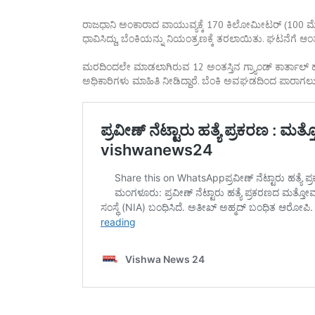
ರಾಜಧಾನಿ ಅಂಕಾರಾದ ವಾಯುವ್ಯಕ್ಕೆ 170 ಕಿಲೋಮೀಟರ್ (100 ಮೈಲ
ಧಾವಿಸಿದ್ದು, ಬೆಂಕಿಯನ್ನು ನಿಯಂತ್ರಣಕ್ಕೆ ತರಲಾಯಿತು. ಘಟನೆಗೆ ಆಂತ
ಮರದಿಂದಲೇ ಮಾಡಲಾಗಿರುವ 12 ಅಂತಸ್ತಿನ ಗ್ರ್ಯಾಂಡ್ ಕಾರ್ತಾಲ್ ಹೋ
ಅಧಿಕಾರಿಗಳು ಮಾಹಿತಿ ನೀಡಿದ್ದಾರೆ. ಬೆಂಕಿ ಅವಘಡದಿಂದ ಪಾರಾಗಲು