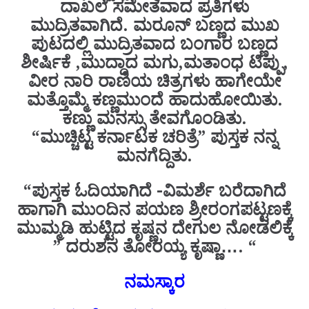
ದಾಖಲೆ ಸಮೇತವಾದ ಪ್ರತಿಗಳು
ಮುದ್ರಿತವಾಗಿದೆ. ಮರೂನ್ ಬಣ್ಣದ ಮುಖ
ಪುಟದಲ್ಲಿ ಮುದ್ರಿತವಾದ ಬಂಗಾರ ಬಣ್ಣದ
ಶೀರ್ಷಿಕೆ ,ಮುದ್ದಾದ ಮಗು,ಮತಾಂಧ ಟಿಪ್ಪು,
ವೀರ ನಾರಿ ರಾಣಿಯ ಚಿತ್ರಗಳು ಹಾಗೇಯೇ
ಮತ್ತೊಮ್ಮೆ ಕಣ್ಣಮುಂದೆ ಹಾದುಹೋಯಿತು.
ಕಣ್ಣು ಮನಸ್ಸು ತೇವಗೊಂಡಿತು.
“ಮುಚ್ಚಿಟ್ಟ ಕರ್ನಾಟಕ ಚರಿತ್ರೆ” ಪುಸ್ತಕ ನನ್ನ
ಮನಗೆದ್ದಿತು.
“ಪುಸ್ತಕ ಓದಿಯಾಗಿದೆ -ವಿಮರ್ಶೆ ಬರೆದಾಗಿದೆ
ಹಾಗಾಗಿ ಮುಂದಿನ ಪಯಣ ಶ್ರೀರಂಗಪಟ್ಟಣಕ್ಕೆ
ಮುಮ್ಮಡಿ ಹುಟ್ಟಿದ ಕೃಷ್ಣನ ದೇಗುಲ ನೋಡಲಿಕ್ಕೆ
” ದರುಶನ ತೋರಯ್ಯ ಕೃಷ್ಣಾ…. “
ನಮಸ್ಕಾರ