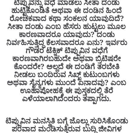
ಟಿಪ್ಪುವನ್ನು ವಧೆ ಮಾಡಲು ಸೀತಾ ದಂಡು
ಹುಟ್ಟಿಕೊಂಡಿತೆ ಅಥವಾ ಈ ದಂಡಿನ ಹಿಂದೆ
ರೋಚಕವಾದ ಕಥಾ ಸಂಕಲನ ಯಾವುದಿದೆ?
ಸೀತಾ ದಂಡು ಎಂಬ ಹೆಸರು ಹುಟ್ಟಲು ಮೂಲ
ಕಾರಣವಾದರೂ ಯಾವುದು? ದಂಡು
ನಿರ್ವಹಿಸುತ್ತಿದ್ದ ಕೆಲಸವಾದರೂ ಏನು? ಇರ್ವರು
ಗೌಡರ ಟೆಕ್ನಿಕ್ ಟಿಪ್ಪುವಿನ ವಧೆಗೆ
ಕಾರಣವಾಗಿರಬಹುದೇ ಅಥವಾ ಬ್ರಿಟಿಷರೇ
ಕೊಂದರೇ? ಅಲ್ಲದೆ ಈ ದಂಡಿಗೆ ತರಬೇತಿ
ನೀಡಲು ಬಂದಿರುವ ಸಿಖ್ಖ್ ಕುಟುಂಬಗಳು
ಅಥವಾ ಸೈನ್ಯಗಳು ಮುಂದೆ ಏನಾದವು? ಎಂಬ
ಊಹಾಪೋಹಕ್ಕೆ ಈ ಪುಸ್ತಕದಲ್ಲಿ ತೆರೆ
ಎಳೆಯಾಲಾಗಿದೆಂದರು ತಪ್ಪಾಗದು.
ಟಿಪ್ಪುವಿನ ಮನಸ್ಥಿತಿ ಬಗ್ಗೆ ಜೊಲ್ಲು ಸುರಿಸಿಕೊಂಡು
ಪರವಾದ ಮಂಡಿಸುತ್ತಿರುವ ಬುದ್ದಿ ಜೀವಿಗಳ