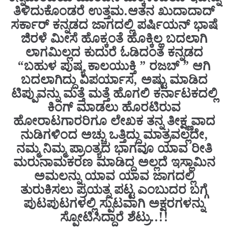
ತಿಳಿದುಕೊಂಡರೆ ಉತ್ತಮ.ಆತನ ಖುದಾದಾದ್
ಸರ್ಕಾರ್ ಕನ್ನಡದ ಜಾಗದಲ್ಲಿ ಪರ್ಷಿಯನ್ ಭಾಷೆ
ಜಿರಳೆ ಮೀಸೆ ಹೊಕ್ಕಂತೆ ಹೊಕ್ಕಿಲ್ಲ ಬದಲಾಗಿ
ಲಾಗಮಿಲ್ಲದ ಕುದುರೆ ಓಡಿದಂತೆ ಕನ್ನಡದ
“ಬಹುಳ ಪುಷ್ಯ ಕಾಲಯುಕ್ತಿ ” ರಜಬ್ ” ಆಗಿ
ಬದಲಾಗಿದ್ದು ವಿಪರ್ಯಾಸ, ಅಷ್ಟು ಮಾಡಿದ
ಟಿಪ್ಪುವನ್ನು ಮತ್ತೆ ಮತ್ತೆ ಹೊಗಲಿ ಕರ್ನಾಟಕದಲ್ಲಿ
ಕಿಂಗ್ ಮಾಡಲು ಹೊರಟಿರುವ
ಹೋರಾಟಗಾರರಿಗೂ ಲೇಖಕ‌ ತನ್ನ ತೀಕ್ಷ್ಣವಾದ
ನುಡಿಗಳಿಂದ ಅಚ್ಚು ಒತ್ತಿದ್ದು ಮಾತ್ರವಲ್ಲದೇ,
ನಮ್ಮ ನಿಮ್ಮ ಪ್ರಾಂತ್ಯದ ಭಾಗವೂ ಯಾವ ರೀತಿ
ಮರುನಾಮಕರಣ ಮಾಡಿದ್ದ ಅಲ್ಲದೆ ಇಸ್ಲಾಮಿನ
ಅಮಲನ್ನು ಯಾವ ಯಾವ ಜಾಗದಲ್ಲಿ
ತುರುಕಿಸಲು ಪ್ರಯತ್ನ ಪಟ್ಟ ಎಂಬುದರ ಬಗ್ಗೆ
ಪುಟಪುಟಗಳಲ್ಲಿ ಸ್ಪುಟವಾಗಿ ಅಕ್ಷರಗಳನ್ನು
ಸ್ಪೋಟಿಸಿದ್ದಾರೆ ಶೆಟ್ರು..!!