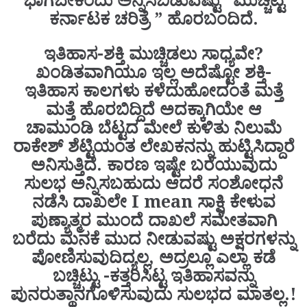
ಭಾಗಬೇಕೆಂದು ಅನ್ನಿಸಿಬಿಡುವಷ್ಟು “ಮುಚ್ಚಿಟ್ಟ
ಕರ್ನಾಟಕ ಚರಿತ್ರೆ ” ಹೊರಬಂದಿದೆ.
ಇತಿಹಾಸ-ಶಕ್ತಿ ಮುಚ್ಚಿಡಲು ಸಾಧ್ಯವೇ?
ಖಂಡಿತವಾಗಿಯೂ ಇಲ್ಲ ಅದೆಷ್ಟೋ ಶಕ್ತಿ-
ಇತಿಹಾಸ ಕಾಲಗಳು ಕಳೆದುಹೋದಂತೆ ಮತ್ತೆ
ಮತ್ತೆ ಹೊರಬಿದ್ದಿದೆ ಅದಕ್ಕಾಗಿಯೇ ಆ
ಚಾಮುಂಡಿ ಬೆಟ್ಟದ ಮೇಲೆ ಕುಳಿತು ನಿಲುಮೆ
ರಾಕೇಶ್ ಶೆಟ್ಟಿಯಂತ ಲೇಖಕನನ್ನು ಹುಟ್ಟಿಸಿದ್ದಾರೆ
ಅನಿಸುತ್ತಿದೆ. ಕಾರಣ ಇಷ್ಟೇ ಬರೆಯುವುದು
ಸುಲಭ ಅನ್ನಿಸಬಹುದು ಆದರೆ ಸಂಶೋಧನೆ
ನಡೆಸಿ ದಾಖಲೇ I mean ಸಾಕ್ಷಿ ಕೇಳುವ
ಪುಣ್ಯಾತ್ಮರ ಮುಂದೆ ದಾಖಲೆ ಸಮೇತವಾಗಿ
ಬರೆದು ಮನಕೆ ಮುದ ನೀಡುವಷ್ಟು ಅಕ್ಷರಗಳನ್ನು
ಪೋಣಿಸುವುದಿದ್ಯಲ್ಲ, ಅದ್ರಲ್ಲೂ ಎಲ್ಲಾ ಕಡೆ
ಬಚ್ಚಿಟ್ಟು -ಕತ್ತರಿಸಿಟ್ಟ ಇತಿಹಾಸವನ್ನು
ಪುನರುತ್ಥಾನಗೊಳಿಸುವುದು ಸುಲಭದ ಮಾತಲ್ಲ.!