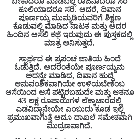
ಬೇಕಾದರೂ ಮಾಡಬಲ್ಲ ರಾಜನಾದರೂ ಸರಿ
ಕೂಲಿಯಾದರೂ ಸರಿ. ಆದರೆ, ದಿವಾನ
ಪೂರ್ಣಯ್ಯ ಮುಮ್ಮಡಿಯವರಿಗೆ ಶಿಕ್ಷಣ
ಕೊಡುವಲ್ಲಿ ಮಾಡಿದ ನಾಟಕ ಮತ್ತು ಅದರ
ಹಿಂದಿನ ಅಸಲಿ ಕಥೆ ಇರುವುದು ಈ ಪುಸ್ತಕದಲ್ಲಿ
ಮಾತ್ರ ಅನಿಸುತ್ತದೆ.
ಸ್ವಾರ್ಥದ ಈ ಪ್ರಪಂಚ ಜಾತಿಯ ಹಿಂದೆ
ಓಡುತ್ತಿದೆ. ಅದರಂತೆಯೇ ಪೂರ್ಣಯ್ಯನು
ಅದನ್ನೇ ಮಾಡಿದ, ದಿವಾನ ಹುದ್ದೆ
ಆನುವಂಶಿಕವಾಗಿಯೇ ಉಳಿಯಬೇಕೆಂಬ
ಆಸೆಯಿಂದ ಆಸೆ ಪಟ್ಟಿರಬಹುದೇ‌ ಮತ್ತು ಆತನೂ
43 ಲಕ್ಷ ರೂಪಾಯಿಗಳ ಲೆಕ್ಕಾಚಾರದಲ್ಲಿ
ಎಡವಿದ್ದಾನೇಯೇ ಎಂಬುದು ಕೂಡ ಇಲ್ಲಿ
ಪ್ರಮುಖವಾಗುತ್ತೆ ಅದೂ ದಾಖಲೆ ಸಮೇತವಾಗಿ
ಮುದ್ರಣವಾಗಿದೆ.