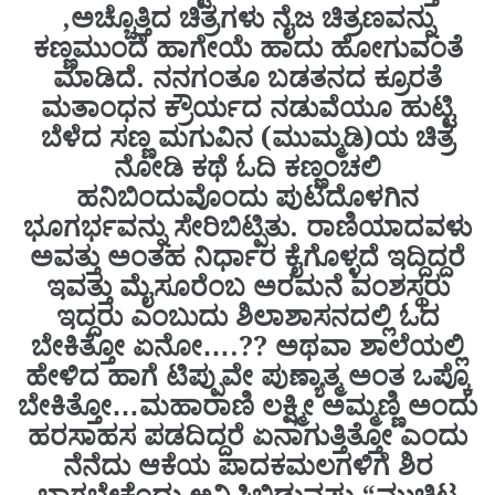
,ಅಚ್ಚೊತ್ತಿದ ಚಿತ್ರಗಳು ನೈಜ ಚಿತ್ರಣವನ್ನು
ಕಣ್ಣಮುಂದೆ ಹಾಗೇಯೆ ಹಾದು ಹೋಗುವಂತೆ
ಮಾಡಿದೆ. ನನಗಂತೂ ಬಡತನದ ಕ್ರೂರತೆ
ಮತಾಂಧನ ಕ್ರೌರ್ಯದ ನಡುವೆಯೂ ಹುಟ್ಟಿ
ಬೆಳೆದ ಸಣ್ಣ ಮಗುವಿನ (ಮುಮ್ಮಡಿ)ಯ ಚಿತ್ರ
ನೋಡಿ ಕಥೆ ಓದಿ ಕಣ್ಣಂಚಲಿ
ಹನಿಬಿಂದುವೊಂದು ಪುಟದೊಳಗಿನ
ಭೂಗರ್ಭವನ್ನು ಸೇರಿಬಿಟ್ಪಿತು. ರಾಣಿಯಾದವಳು
ಅವತ್ತು ಅಂತಹ ನಿರ್ಧಾರ ಕೈಗೊಳ್ಳದೆ ಇದ್ದಿದ್ದರೆ
ಇವತ್ತು ಮೈಸೂರೆಂಬ ಅರಮನೆ ವಂಶಸ್ಥರು
ಇದ್ದರು ಎಂಬುದು ಶಿಲಾಶಾಸನದಲ್ಲಿ ಓದ
ಬೇಕಿತ್ತೋ ಏನೋ….?? ಅಥವಾ ಶಾಲೆಯಲ್ಲಿ
ಹೇಳಿದ ಹಾಗೆ ಟಿಪ್ಪುವೇ ಪುಣ್ಯಾತ್ಮ ಅಂತ ಒಪ್ಕೊ
ಬೇಕಿತ್ತೋ…ಮಹಾರಾಣಿ ಲಕ್ಷ್ಮೀ ಅಮ್ಮಣ್ಣಿ ಅಂದು
ಹರಸಾಹಸ ಪಡದಿದ್ದರೆ ಏನಾಗುತ್ತಿತ್ತೋ ಎಂದು
ನೆನೆದು ಆಕೆಯ ಪಾದಕಮಲಗಳಿಗೆ ಶಿರ