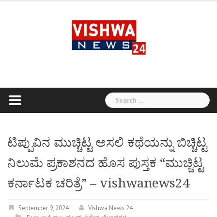
Skip
to
content
Search
for:
ಟಿಪ್ಪುವಿನ‌ ಮುಚ್ಚಿಟ್ಟ ಅಸಲಿ ಕಥೆಯನ್ನು ಬಿಚ್ಚಿಟ್ಟ
ನಿಲುಮೆ ಪ್ರಕಾಶನದ ಹೊಸ ಪುಸ್ತಕ “ಮುಚ್ಚಿಟ್ಟ
ಕರ್ನಾಟಕ ಚರಿತ್ರೆ” – vishwanews24
September 9, 2024
Vishwa News 24