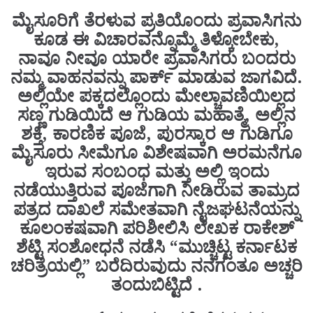
ಮೈಸೂರಿಗೆ ತೆರಳುವ ಪ್ರತಿಯೊಂದು ಪ್ರವಾಸಿಗನು
ಕೂಡ ಈ ವಿಚಾರವನ್ನೊಮ್ಮೆ ತಿಳ್ಕೋಬೇಕು,
ನಾವೂ ನೀವೂ ಯಾರೇ ಪ್ರವಾಸಿಗರು ಬಂದರು
ನಮ್ಮ ವಾಹನವನ್ನು ಪಾರ್ಕ್ ಮಾಡುವ ಜಾಗವಿದೆ.
ಅಲ್ಲಿಯೇ ಪಕ್ಕದಲ್ಲೊಂದು ಮೇಲ್ಚಾವಣಿಯಿಲ್ಲದ
ಸಣ್ಣ ಗುಡಿಯಿದೆ ಆ ಗುಡಿಯ ಮಹಾತ್ಮೆ, ಅಲ್ಲಿನ
ಶಕ್ತಿ, ಕಾರಣಿಕ ಪೂಜೆ, ಪುರಸ್ಕಾರ ಆ ಗುಡಿಗೂ
ಮೈಸೂರು ಸೀಮೆಗೂ ವಿಶೇಷವಾಗಿ ಅರಮನೆಗೂ
ಇರುವ ಸಂಬಂಧ ಮತ್ತು ಅಲ್ಲಿ ಇಂದು
ನಡೆಯುತ್ತಿರುವ ಪೂಜೆಗಾಗಿ ನೀಡಿರುವ ತಾಮ್ರದ
ಪತ್ರದ ದಾಖಲೆ ಸಮೇತವಾಗಿ ನೈಜಘಟನೆಯನ್ನು
ಕೂಲಂಕಷವಾಗಿ ಪರಿಶೀಲಿಸಿ ಲೇಖಕ ರಾಕೇಶ್
ಶೆಟ್ಟಿ ಸಂಶೋಧನೆ ನಡೆಸಿ “ಮುಚ್ಚಿಟ್ಟ ಕರ್ನಾಟಕ
ಚರಿತ್ರೆಯಲ್ಲಿ” ಬರೆದಿರುವುದು ನನಗಂತೂ ಅಚ್ಚರಿ
ತಂದುಬಿಟ್ಟಿದೆ .