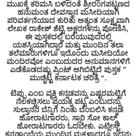
ಮುಖಕ್ಕೆ ಕರಿಮಸಿ ಬಳಿದಂತೆ ಶ್ರೀರಂಗಪಟ್ಟಣದ
ಹನುಮಂತ ದೇವಸ್ಥಾನ ಮಸೀದಿಯಾಗಿ
ಪರಿವರ್ತನೆಯಾದ ಕುರಿತು ಅತ್ಯಂತ ಸೂಕ್ಷ್ಮವಾಗಿ
ಲೇಖಕ ರಾಕೇಶ್ ಶೆಟ್ಟಿ ಅಕ್ಷರಗಳನ್ನು ಪೋಣಿಸಿ,
ಈ ಪುಸ್ತಕದಲ್ಲಿ ಬರೆಯುವುದರಲ್ಲಿ
ಯಶಸ್ವಿಯಾಗಿದ್ದಾರೆ ಮತ್ತು ಮುಂದಿನ‌ ತಲಾ
ತಲೆಮಾರುಗಳಿಗೂ ಇದೊಂದು ಮಸೀದಿಯೋ
ಮಂದಿರವೋ ಎಂಬುದುದರ ಅನುಮಾನಗಳಿಗೆ
ಎಡೆಕೊಡದಷ್ಟು ಪ್ರಿಂಟ್ ಆಗಿಬಿಟ್ಟಿದೆ ಪುಸ್ತಕ ”
ಮುಚ್ಚಿಟ್ಟ ಕರ್ನಾಟಕ ಚರಿತ್ರೆ “.
ಟಿಪ್ಪು ಎಂಬ ವ್ಯಕ್ತಿ ಕನ್ನಡವನ್ನು ಎಷ್ಟರಮಟ್ಟಿಗೆ
ನೆಲಕಚ್ಚಿಸಲು ಪ್ರಯತ್ನ ಪಟ್ಟ ಎಂಬುದನ್ನು
ಸುಲ್ತಾನನ ಬೆನ್ನಿಗೆ ನಿಂತು ಬೆಂಬಲಿಸಿ ಕನ್ನಡ
ಹೋರಾಟಗಾರರು, ಸ್ಸಾರಿ ಸೋ ಕಾಲ್ಡ್
ಹೋರಾಟಗಾರರು ಓದಬೇಕು. ಎಟ್ಲೀಸ್ಟ್
ಕನ್ನಡಾಂಬೆಯ ಮುಂದಿನ ಮಕ್ಕಳಾದರೂ ಇದನ್ನು