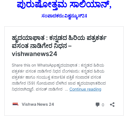
ಪುರುಷೋತ್ತಮ ಸಾಲಿಯಾನ್,
ಸಂಪಾದಕರು:ವಿಶ್ವನ್ಯೂಸ್24