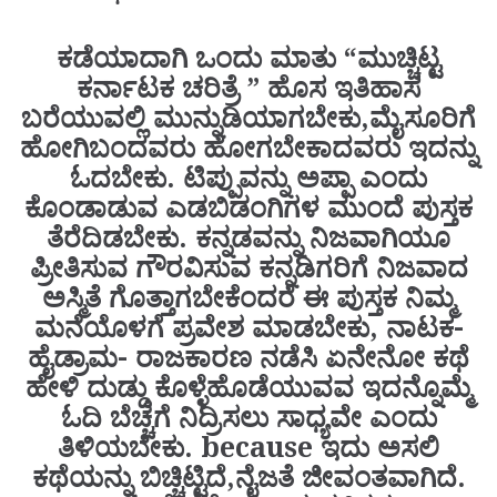
ಕಡೆಯಾದಾಗಿ ಒಂದು ಮಾತು “ಮುಚ್ಚಿಟ್ಟ
ಕರ್ನಾಟಕ ಚರಿತ್ರೆ ” ಹೊಸ ಇತಿಹಾಸ
ಬರೆಯುವಲ್ಲಿ ಮುನ್ನುಡಿಯಾಗಬೇಕು,ಮೈಸೂರಿಗೆ
ಹೋಗಿಬಂದವರು ಹೋಗಬೇಕಾದವರು ಇದನ್ನು
ಓದಬೇಕು. ಟಿಪ್ಪುವನ್ನು ಅಪ್ಪಾ ಎಂದು
ಕೊಂಡಾಡುವ ಎಡಬಿಡಂಗಿಗಳ ಮುಂದೆ ಪುಸ್ತಕ
ತೆರೆದಿಡಬೇಕು. ಕನ್ನಡವನ್ನು ನಿಜವಾಗಿಯೂ
ಪ್ರೀತಿಸುವ ಗೌರವಿಸುವ ಕನ್ನಡಿಗರಿಗೆ ನಿಜವಾದ
ಅಸ್ಮಿತೆ ಗೊತ್ತಾಗಬೇಕೆಂದರೆ ಈ ಪುಸ್ತಕ ನಿಮ್ಮ
ಮನೆಯೊಳಗೆ ಪ್ರವೇಶ ಮಾಡಬೇಕು, ನಾಟಕ-
ಹೈಡ್ರಾಮ- ರಾಜಕಾರಣ ನಡೆಸಿ ಏನೇನೋ ಕಥೆ
ಹೇಳಿ ದುಡ್ಡು ಕೊಳ್ಳೆಹೊಡೆಯುವವ ಇದನ್ನೊಮ್ಮೆ
ಓದಿ ಬೆಚ್ಚಗೆ ನಿದ್ರಿಸಲು ಸಾಧ್ಯವೇ ಎಂದು
ತಿಳಿಯಬೇಕು. because ಇದು ಅಸಲಿ
ಕಥೆಯನ್ನು ಬಿಚ್ಚಿಟ್ಟಿದೆ,ನೈಜತೆ ಜೀವಂತವಾಗಿದೆ.