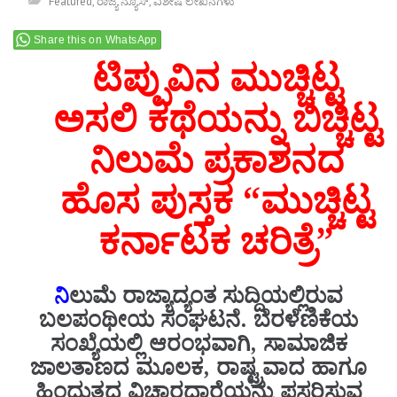
Featured
,
ರಾಜ್ಯ ನ್ಯೂಸ್
,
ವಿಶೇಷ ಲೇಖನಗಳು
Share this on WhatsApp
ಟಿಪ್ಪುವಿನ‌ ಮುಚ್ಚಿಟ್ಟ
ಅಸಲಿ ಕಥೆಯನ್ನು ಬಿಚ್ಚಿಟ್ಟ
ನಿಲುಮೆ ಪ್ರಕಾಶನದ
ಹೊಸ ಪುಸ್ತಕ “ಮುಚ್ಚಿಟ್ಟ
ಕರ್ನಾಟಕ ಚರಿತ್ರೆ”
ನಿ
ಲುಮೆ ರಾಜ್ಯಾದ್ಯಂತ ಸುದ್ದಿಯಲ್ಲಿರುವ
ಬಲಪಂಥೀಯ ಸಂಘಟನೆ. ಬೆರಳೆಣಿಕೆಯ
ಸಂಖ್ಯೆಯಲ್ಲಿ ಆರಂಭವಾಗಿ, ಸಾಮಾಜಿಕ
ಜಾಲತಾಣದ ಮೂಲಕ, ರಾಷ್ಟ್ರವಾದ ಹಾಗೂ
ಹಿಂದುತ್ವದ ವಿಚಾರಧಾರೆಯನ್ನು ಪಸರಿಸುವ