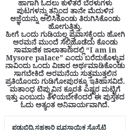
ಹಾಗಾಗಿ ಓದಲು ಕುಳಿತರೆ ಬೆರಳುಗಳು
ಪುಟಗಳನ್ನು ತನ್ನಿಂದ ತಾನೇ ಮೆದುಳಿನ
ಆಜ್ಞೆಯನ್ನು ಆಲಿಸಿಕೊಂಡು ತಿರುಗಿಸಿಕೊಂಡು
ಹೋಗುತ್ತಿತ್ತು.
ಹೀಗೆ ಒಂದು ಗುಡಿಯಲ್ಲ ಪ್ರವಾಸಕ್ಕೆಂದು ಹೋಗಿ
ಅರಮನೆ ಮುಂದೆ ಸೆಲ್ಫಿಹೊಡೆದು ಕೊಂಡು
ಸಾಮಾಜಿಕ ಜಾಲಾತಾಣದಲ್ಲಿ “I am in
Mysore palace” ಎಂದು ಬರೆದುಕೊಳ್ಳುವ
ನಾವಿಂದು ಒಂದು ವಿಚಾರ ಅರ್ಥಮಾಡಿಕೊಂಡು
ಸಾಗಬೇಕಿದೆ ಅರಮನೆಯ ಸುತ್ತಮುತ್ತಲಿನ
ಪ್ರತಿಯೊಂದು ಗುಡಿಗೋಪುರಕ್ಕೂ ಇತಿಹಾಸವಿದೆ.
ಮತಾಂಧ ಟಿಪ್ಪುವಿನ ಕ್ರೂರತೆ ಎಷ್ಟರ ಮಟ್ಟಿಗೆ
ಇತ್ತು ಎಂಬುದು ತಿಳಿಯಬೇಕೆಂದರೆ ಈ ಪುಸ್ತಕದ
ಓದು ಅತ್ಯಂತ ಅನಿವಾರ್ಯವಾಗಿದೆ.