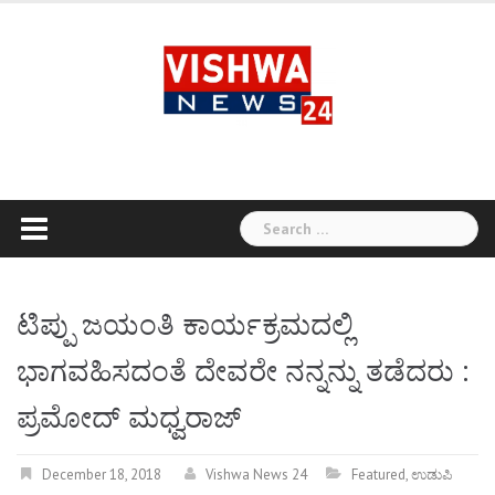
Skip
to
content
Search
for:
ಟಿಪ್ಪು ಜಯಂತಿ ಕಾರ್ಯಕ್ರಮದಲ್ಲಿ
ಭಾಗವಹಿಸದಂತೆ ದೇವರೇ ನನ್ನನ್ನು ತಡೆದರು :
ಪ್ರಮೋದ್ ಮಧ್ವರಾಜ್
December 18, 2018
Vishwa News 24
Featured
,
ಉಡುಪಿ