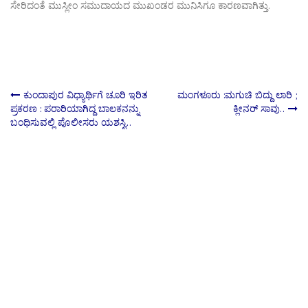
ಸೇರಿದಂತೆ ಮುಸ್ಲೀಂ ಸಮುದಾಯದ ಮುಖಂಡರ ಮುನಿಸಿಗೂ ಕಾರಣವಾಗಿತ್ತು.
Post
ಕುಂದಾಪುರ ವಿಧ್ಯಾರ್ಥಿಗೆ ಚೂರಿ ಇರಿತ
ಮಂಗಳೂರು :ಮಗುಚಿ ಬಿದ್ದು ಲಾರಿ ;
ಪ್ರಕರಣ : ಪರಾರಿಯಾಗಿದ್ದ ಬಾಲಕನನ್ನು
ಕ್ಲೀನರ್ ಸಾವು..
ಬಂಧಿಸುವಲ್ಲಿ ಪೊಲೀಸರು ಯಶಸ್ವಿ..
navigation