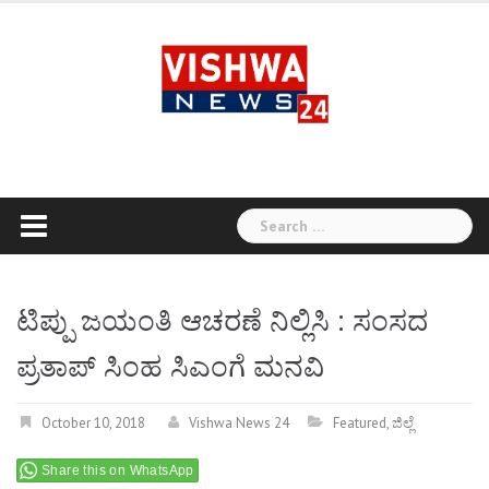
Skip
to
content
Search
for:
ಟಿಪ್ಪು ಜಯಂತಿ ಆಚರಣೆ ನಿಲ್ಲಿಸಿ : ಸಂಸದ
ಪ್ರತಾಪ್ ಸಿಂಹ ಸಿಎಂಗೆ ಮನವಿ
October 10, 2018
Vishwa News 24
Featured
,
ಜಿಲ್ಲೆ
Share this on WhatsApp