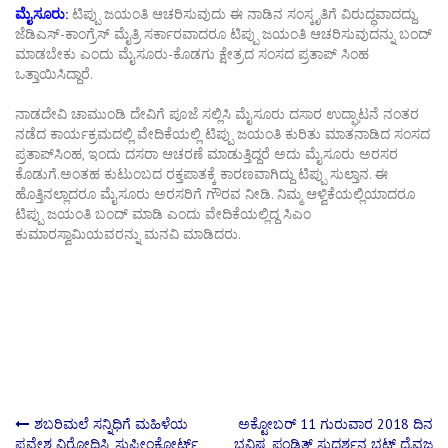
ಮೈಸೂರು:
ಟಿಪ್ಪು ಜಯಂತಿ ಆಚರಿಸುವುದು ಈ ನಾಡಿನ ಸಂಸ್ಕೃತಿಗೆ ವಿರುದ್ಧವಾದದ್ದು.
ಜೆಡಿಎಸ್-ಕಾಂಗ್ರೆಸ್ ಮೈತ್ರಿ ಸರ್ಕಾರವಾದರೂ ಟಿಪ್ಪು ಜಯಂತಿ ಆಚರಿಸುವುದನ್ನು ಬಂದ್
ಮಾಡಬೇಕು ಎಂದು ಮೈಸೂರು-ಕೊಡಗು ಕ್ಷೇತ್ರದ ಸಂಸದ ಪ್ರತಾಪ್ ಸಿಂಹ
ಒತ್ತಾಯಿಸಿದ್ದಾರೆ.
ನಾಡದೇವಿ ಚಾಮುಂಡಿ ದೇವಿಗೆ ಪೂಜೆ ಸಲ್ಲಿಸಿ ಮೈಸೂರು ದಸಾರ ಉದ್ಘಾಟನೆ ನಂತರ
ನಡೆದ ಕಾರ್ಯಕ್ರಮದಲ್ಲಿ ವೇದಿಕೆಯಲ್ಲಿ ಟಿಪ್ಪು ಜಯಂತಿ‌ ಕುರಿತು ಮಾತನಾಡಿದ ಸಂಸದ
ಪ್ರತಾಪ್‌ಸಿಂಹ, ಇಂದು ದಸರಾ ಆಚರಣೆ ಮಾಡುತ್ತಿದ್ದರೆ ಅದು ಮೈಸೂರು ಅರಸರ
ಕೊಡುಗೆ.ಅಂತಹ ಕುಟುಂಬದ ರಕ್ತಪಾತಕ್ಕೆ ಕಾರಣವಾಗಿದ್ದು ಟಿಪ್ಪು ಸುಲ್ತಾನ. ಈ
ಹೊತ್ತಿನಲ್ಲಾದರೂ ಮೈಸೂರು ಅರಸರಿಗೆ ಗೌರವ ನೀಡಿ. ನಿಮ್ಮ ಆಳ್ವಿಕೆಯಲ್ಲಿಯಾದರೂ
ಟಿಪ್ಪು ಜಯಂತಿ ಬಂದ್ ಮಾಡಿ ಎಂದು ವೇದಿಕೆಯಲ್ಲಿದ್ದ ಸಿಎಂ
ಕುಮಾರಸ್ವಾಮಿಯವರನ್ನು ಮನವಿ ಮಾಡಿದರು.
Post
ಶಬರಿಮಲೆ ಸನ್ನಿಧಿಗೆ ಮಹಿಳೆಯ
ಅಕ್ಟೋಬರ್ 11 ಗುರುವಾರ 2018 ದಿನ
ಪ್ರವೇಶ ವಿರೋಧಿಸಿ, ಸುಪ್ರೀಂಕೋರ್ಟ್
ಭವಿಷ್ಯ ಪಂಡಿತ್ ಸುದರ್ಶನ ಭಟ್ ದೈವಜ್ಞ