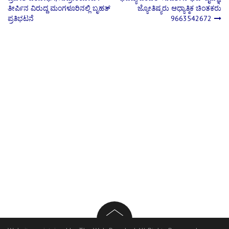
ತೀರ್ಪಿನ ವಿರುದ್ದ ಮಂಗಳೂರಿನಲ್ಲಿ ಬೃಹತ್
ಜ್ಯೋತಿಷ್ಯರು ಆಧ್ಯಾತ್ಮಿಕ ಚಿಂತಕರು
navigation
ಪ್ರತಿಭಟನೆ
9663542672