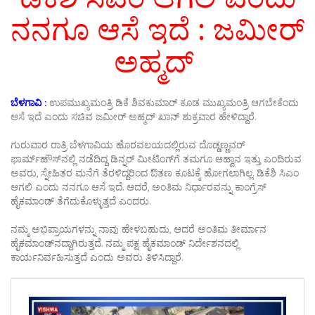
ನನಗೂ ಆಸೆ ಇದೆ : ಜಮೀರ್
ಅಹ್ಮದ್
ಬೆಳಗಾವಿ :
ಉಪಮುಖ್ಯಮಂತ್ರಿ ಡಿಕೆ ಶಿವಕುಮಾರ್ ಕೂಡ ಮುಖ್ಯಮಂತ್ರಿ ಆಗಬೇಕೆಂದು
ಆಸೆ ಇದೆ ಎಂದು ಸಚಿವ ಜಮೀರ್ ಅಹ್ಮದ್ ಖಾನ್ ಶುಕ್ರವಾರ ಹೇಳಿದ್ದಾರೆ.
ಗುರುವಾರ ರಾತ್ರಿ ಬೆಳಗಾವಿಯ ಹೊರವಲಯದಲ್ಲಿರುವ ದೊಡ್ಡಣ್ಣವರ್
ಫಾರ್ಮ್‌ಹೌಸ್‌ನಲ್ಲಿ ನಡೆದಿದ್ದ ಡಿನ್ನರ್ ಮೀಟಿಂಗ್​ಗೆ ತಮಗೂ ಆಹ್ವಾನ ಇತ್ತು ಎಂದಿರುವ
ಅವರು, ಸ್ನೇಹಿತರ ಮನೆಗೆ ತೆರಳಿದ್ದರಿಂದ ಔತಣ ಕೂಟಕ್ಕೆ ಹೋಗಲಾಗಿಲ್ಲ. ಡಿಕೆಶಿ ಸಿಎಂ
ಆಗಲಿ ಎಂದು ನನಗೂ ಆಸೆ ಇದೆ. ಆದರೆ, ಅಂತಿಮ ನಿರ್ಧಾರವನ್ನು ಕಾಂಗ್ರೆಸ್
ಹೈಕಮಾಂಡ್ ತೆಗೆದುಕೊಳ್ಳುತ್ತದೆ ಎಂದರು.
ನಮ್ಮ ಅಭಿಪ್ರಾಯಗಳನ್ನು ನಾವು ಹೇಳಬಹುದು, ಆದರೆ ಅಂತಿಮ ತೀರ್ಮಾನ
ಹೈಕಮಾಂಡ್‌ನದ್ದಾಗಿರುತ್ತದೆ. ನಮ್ಮ ಪಕ್ಷ ಹೈಕಮಾಂಡ್ ನಿರ್ದೇಶನದಲ್ಲಿ
ಕಾರ್ಯನಿರ್ವಹಿಸುತ್ತದೆ ಎಂದು ಅವರು ತಿಳಿಸಿದ್ದಾರೆ.