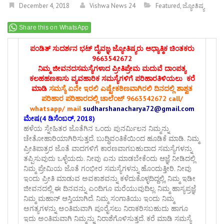
December 4, 2018
Vishwa News 24
Featured
,
ಜ್ಯೋತಿಷ್ಯ
Share this on WhatsApp
ಪಂಡಿತ್ ಸುದರ್ಶನ ಭಟ್ ದೈವಜ್ಞ ಜ್ಯೋತಿಷ್ಯರು ಆಧ್ಯಾತ್ಮಿಕ ಚಿಂತಕರು
9663542672
ನಿಮ್ಮ ಜೀವನದಸಮಸ್ಯೆಗಳಾದ ಪ್ರೀತಿಪ್ರೇಮ ಮದುವೆ ದಾಂಪತ್ಯ
ಕಲಹಹಣಕಾಸು ವ್ಯವಹಾರಿಕ ಸಮಸ್ಯೆಗಳಿಗೆ ಪರಿಹಾರತಿಳಿಯಲು ಕರೆ
ಮಾಡಿ
ಸಮಸ್ಯೆ ಏನೇ ಇರಲಿ ಎಷ್ಟೇಕಠಿಣವಾಗಿರಲಿ ದಿನದಲ್ಲಿ ಶಾಶ್ವತ
ಪರಿಹಾರ ಪರಿಹಾರದಲ್ಲಿ ಚಾಲೆಂಜ್ 9663542672 call/
whatsapp/ mail
sudharshanacharya72@gmail.com
ಮೇಷ(4 ಡಿಸೆಂಬರ್, 2018)
ಹಳೆಯ ಸ್ನೇಹಿತರ ಜೊತೆಗಿನ ಒಂದು ಪುನರ್ಮಿಲನ ನಿಮ್ಮನ್ನು
ಚೇತೋಹಾರಿಯಾಗಿರಿಸುತ್ತದೆ. ಬುದ್ಧಿವಂತಿಕೆಯಿಂದ ಹೂಡಿಕೆ ಮಾಡಿ. ನಿಮ್ಮ
ಪ್ರೀತಿಪಾತ್ರರ ಜೊತೆ ವಾದಗಳಿಗೆ ಕಾರಣವಾಗಬಹುದಾದ ಸಮಸ್ಯೆಗಳನ್ನು
ತಪ್ಪಿಸುವುದು ಒಳ್ಳೆಯದು. ನೀವು ಏನು ಮಾಡಬೇಕೆಂದು ಆಜ್ಞೆ ನೀಡಿದಲ್ಲಿ
ನಿಮ್ಮ ಪ್ರೇಮಿಯ ಜೊತೆ ಗಂಭೀರ ಸಮಸ್ಯೆಗಳನ್ನು ಹೊಂದುತ್ತೀರಿ. ನೀವು
ಇಂದು ಪ್ರೀತಿ ಮಾಡುವ ಅವಕಾಶವನ್ನು ಕಳೆದುಕೊಳ್ಳದಿದ್ದಲ್ಲಿ, ನಿಮ್ಮ ಇಡೀ
ಜೀವನದಲ್ಲಿ ಈ ದಿನವನ್ನು ಎಂದಿಗೂ ಮರೆಯುವುದಿಲ್ಲ. ನಿಮ್ಮ ಹಾಸ್ಯಪ್ರಜ್ಞೆ
ನಿಮ್ಮ ಮಹಾನ್ ಆಸ್ತಿಯಾಗಿದೆ. ನಿಮ್ಮ ಸಂಗಾತಿಯು ಇಂದು ನಿಮ್ಮ
ಅಗತ್ಯಗಳನ್ನು ಅಂತಿಮವಾಗಿ ಪೂರೈಸಲು ನಿರಾಕರಿಸಬಹುದು ಹಾಗೂ
ಇದು ಅಂತಿಮವಾಗಿ ನಿಮ್ಮನ್ನು ನಿರಾಶೆಗೊಳಿಸುತ್ತದೆ. ಕರೆ ಮಾಡಿ ಸಮಸ್ಯೆ