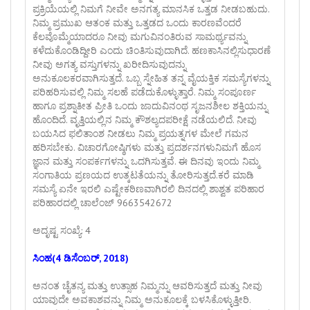
ಪ್ರಕ್ರಿಯೆಯಲ್ಲಿ ನಿಮಗೆ ನೀವೇ ಅನಗತ್ಯ ಮಾನಸಿಕ ಒತ್ತಡ ನೀಡಬಹುದು.
ನಿಮ್ಮ ಪ್ರಮುಖ ಆತಂಕ ಮತ್ತು ಒತ್ತಡದ ಒಂದು ಕಾರಣವೆಂದರೆ
ಕೆಲವೊಮ್ಮೆಯಾದರೂ ನೀವು ಮಗುವಿನಂತಿರುವ ಸಾಮರ್ಥ್ಯವನ್ನು
ಕಳೆದುಕೊಂಡಿದ್ದೀರಿ ಎಂದು ಚಿಂತಿಸುವುದಾಗಿದೆ. ಹಣಕಾಸಿನಲ್ಲಿಸುಧಾರಣೆ
ನೀವು ಅಗತ್ಯ ವಸ್ತುಗಳನ್ನು ಖರೀದಿಸುವುದನ್ನು
ಅನುಕೂಲಕರವಾಗಿಸುತ್ತದೆ. ಒಬ್ಬ ಸ್ನೇಹಿತ ತನ್ನ ವೈಯಕ್ತಿಕ ಸಮಸ್ಯೆಗಳನ್ನು
ಪರಿಹರಿಸುವಲ್ಲಿ ನಿಮ್ಮ ಸಲಹೆ ಪಡೆದುಕೊಳ್ಳುತ್ತಾರೆ. ನಿಮ್ಮ ಸಂಪೂರ್ಣ
ಹಾಗೂ ಪ್ರಶ್ನಾತೀತ ಪ್ರೀತಿ ಒಂದು ಜಾದುವಿನಂಥ ಸೃಜನಶೀಲ ಶಕ್ತಿಯನ್ನು
ಹೊಂದಿದೆ. ವೃತ್ತಿಯಲ್ಲಿನ ನಿಮ್ಮ ಕೌಶಲ್ಯದಪರೀಕ್ಷೆ ನಡೆಯಲಿದೆ. ನೀವು
ಬಯಸಿದ ಫಲಿತಾಂಶ ನೀಡಲು ನಿಮ್ಮ ಪ್ರಯತ್ನಗಳ ಮೇಲೆ ಗಮನ
ಹರಿಸಬೇಕು. ವಿಚಾರಗೋಷ್ಠಿಗಳು ಮತ್ತು ಪ್ರದರ್ಶನಗಳುನಿಮಗೆ ಹೊಸ
ಜ್ಞಾನ ಮತ್ತು ಸಂಪರ್ಕಗಳನ್ನು ಒದಗಿಸುತ್ತವೆ. ಈ ದಿನವು ಇಂದು ನಿಮ್ಮ
ಸಂಗಾತಿಯ ಪ್ರಣಯದ ಉತ್ಕಟತೆಯನ್ನು ತೋರಿಸುತ್ತದೆ.ಕರೆ ಮಾಡಿ
ಸಮಸ್ಯೆ ಏನೇ ಇರಲಿ ಎಷ್ಟೇಕಠಿಣವಾಗಿರಲಿ ದಿನದಲ್ಲಿ ಶಾಶ್ವತ ಪರಿಹಾರ
ಪರಿಹಾರದಲ್ಲಿ ಚಾಲೆಂಜ್ 9663542672
ಅದೃಷ್ಟ ಸಂಖ್ಯೆ: 4
ಸಿಂಹ(4 ಡಿಸೆಂಬರ್, 2018)
ಅನಂತ ಚೈತನ್ಯ ಮತ್ತು ಉತ್ಸಾಹ ನಿಮ್ಮನ್ನು ಆವರಿಸುತ್ತದೆ ಮತ್ತು ನೀವು
ಯಾವುದೇ ಅವಕಾಶವನ್ನು ನಿಮ್ಮ ಅನುಕೂಲಕ್ಕೆ ಬಳಸಿಕೊಳ್ಳುತ್ತೀರಿ.