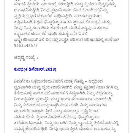
ಸಂಗಾತಿ ಪ್ರೀತಿಯ ಸಾಗರದಲ್ಲಿ ತೇಲುತ್ತೀರಿ ಮತ್ತು ಪ್ರೀತಿಯ ಔನ್ನತ್ಯವನ್ನು
ಅನುಭವಿಸುತ್ತೀರಿ. ನೀವು ಪ್ರಭಾವಿ ಜನರ ಜೊತೆ ಓಡಾಡಿದಲ್ಲಿನಿಮ್ಮ
ವೃತ್ತಿಯಲ್ಲಿ ಭರ ಬೆಳವಣಿಗೆ ಸಾಧಿಸುತ್ತೀರಿ. ಸಂತಸದ ಪ್ರಯಾಣ
ತೃಪ್ತಿಕರವಾಗಿರುತ್ತದೆ. ಭಿನ್ನಾಭಿಪ್ರಾಯಗಳು ಪ್ರಭಾವ ಬೀರುತ್ತವೆ ಮತ್ತು
ನೀವು ನಿಮ್ಮ ಸಂಗಾತಿಯ ಜೊತೆ ರಾಜಿ ಮಾಡಿಕೊಳ್ಳುವುದು ತುಂಬಾ
ಕಷ್ಟವಾಗಬಹುದು. ಕರೆ ಮಾಡಿ ಸಮಸ್ಯೆ ಏನೇ ಇರಲಿ
ಎಷ್ಟೇಕಠಿಣವಾಗಿರಲಿ ದಿನದಲ್ಲಿ ಶಾಶ್ವತ ಪರಿಹಾರ ಪರಿಹಾರದಲ್ಲಿ ಚಾಲೆಂಜ್
9663542672
ಅದೃಷ್ಟ ಸಂಖ್ಯೆ: 2
ಕುಂಭ(4 ಡಿಸೆಂಬರ್, 2018)
ನಿಮಗೇನು ಒಳ್ಳೆಯದೆಂದು ನಿಮಗೆ ಮಾತ್ರ ಗೊತ್ತು – ಆದ್ದರಿಂದ
ಧೃಢವಾಗಿರಿ ಮತ್ತು ಧೈರ್ಯಶಾಲಿಗಳಾಗಿರಿ ಮತ್ತು ತಕ್ಷಣದ ನಿರ್ಧಾರಗಳನ್ನು
ತೆಗೆದುಕೊಳ್ಳಿ ಹಾಗೂ ಫಲಿತಾಂಶಗಳಿಗೆ ಸಿದ್ಧವಾಗಿರಿ. ನಿಮ್ಮ ವೆಚ್ಚಗಳನ್ನು
ನಿಯಂತ್ರಿಸಲು ಪ್ರಯತ್ನಿಸಿ ಮತ್ತು ಇಂದು ತುಂಬಾಖರ್ಚು ಮಾಡಬೇಡಿ.
ನಿಮ್ಮ ಕುಟುಂಬದ ಕಲ್ಯಾಣಕ್ಕಾಗಿ ಕೆಲಸ ಮಾಡಿ. ನಿಮ್ಮ ಕಾರ್ಯಗಳು
ದುರಾಶೆಯಿಂದಲ್ಲದೇ ಪ್ರೀತಿ ಮತ್ತು ಸಕಾರಾತ್ಮಕ ದೃಷ್ಟಿಯಿಂದ
ನಡೆಯಬೇಕು. ಪ್ರಿಯತಮೆಯಜೊತೆ ಕೆಲವು ಭಿನ್ನಾಭಿಪ್ರಾಯ
ತಲೆದೋರಬಹುದು -ನಿಮ್ಮ ಸಂಗಾತಿಗೆ ನಿಮ್ಮ ಸ್ಥಾನವನ್ನು ತಿಳಿಸಕೊಡುವಲ್ಲಿ
ಸಮಸ್ಯೆ ಹೊಂದಿರುತ್ತೀರಿ. ನೀವು ಇಂದು ಪ್ರೀತಿ ಮಾಡುವ ಅವಕಾಶವನ್ನು