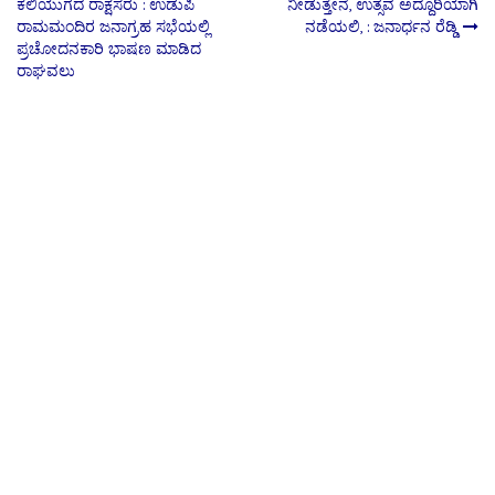
ಕಲಿಯುಗದ ರಾಕ್ಷಸರು : ಉಡುಪಿ
ನೀಡುತ್ತೇನೆ, ಉತ್ಸವ ಅದ್ದೂರಿಯಾಗಿ
ರಾಮಮಂದಿರ ಜನಾಗ್ರಹ ಸಭೆಯಲ್ಲಿ
ನಡೆಯಲಿ, : ಜನಾರ್ಧನ ರೆಡ್ಡಿ
navigation
ಪ್ರಚೋದನಕಾರಿ ಭಾಷಣ ಮಾಡಿದ
ರಾಘವಲು