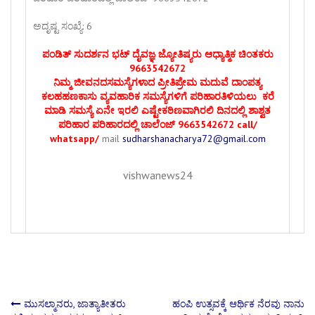
ಅದೃಷ್ಟ ಸಂಖ್ಯೆ: 6
ಪಂಡಿತ್ ಸುದರ್ಶನ ಭಟ್ ದೈವಜ್ಞ ಜ್ಯೋತಿಷ್ಯರು ಆಧ್ಯಾತ್ಮಿಕ ಚಿಂತಕರು
9663542672
ನಿಮ್ಮ ಜೀವನದಸಮಸ್ಯೆಗಳಾದ ಪ್ರೀತಿಪ್ರೇಮ ಮದುವೆ ದಾಂಪತ್ಯ
ಕಲಹಹಣಕಾಸು ವ್ಯವಹಾರಿಕ ಸಮಸ್ಯೆಗಳಿಗೆ ಪರಿಹಾರತಿಳಿಯಲು ಕರೆ
ಮಾಡಿ ಸಮಸ್ಯೆ ಏನೇ ಇರಲಿ ಎಷ್ಟೇಕಠಿಣವಾಗಿರಲಿ ದಿನದಲ್ಲಿ ಶಾಶ್ವತ
ಪರಿಹಾರ ಪರಿಹಾರದಲ್ಲಿ ಚಾಲೆಂಜ್ 9663542672 call/
whatsapp/
mail
sudharshanacharya72@gmail.com
vishwanews24
Post
ಮುಸಲ್ಮಾನರು, ಜಾತ್ಯಾತೀತರು
ಹಂಪಿ ಉತ್ಸವಕ್ಕೆ ಆರ್ಥಿಕ ನೆರವು ನಾನು