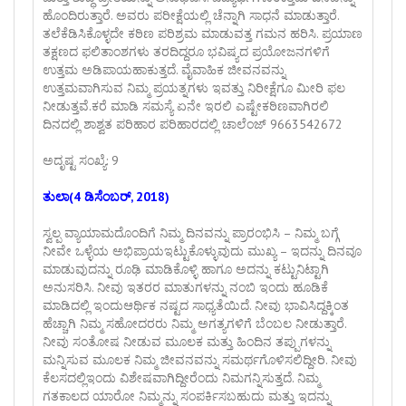
ಹೊಂದಿರುತ್ತಾರೆ. ಅವರು ಪರೀಕ್ಷೆಯಲ್ಲಿ ಚೆನ್ನಾಗಿ ಸಾಧನೆ ಮಾಡುತ್ತಾರೆ.
ತಲೆಕೆಡಿಸಿಕೊಳ್ಳದೇ ಕಠಿಣ ಪರಿಶ್ರಮ ಮಾಡುವತ್ತ ಗಮನ ಹರಿಸಿ. ಪ್ರಯಾಣ
ತಕ್ಷಣದ ಫಲಿತಾಂಶಗಳು ತರದಿದ್ದರೂ ಭವಿಷ್ಯದ ಪ್ರಯೋಜನಗಳಿಗೆ
ಉತ್ತಮ ಅಡಿಪಾಯಹಾಕುತ್ತದೆ. ವೈವಾಹಿಕ ಜೀವನವನ್ನು
ಉತ್ತಮವಾಗಿಸುವ ನಿಮ್ಮ ಪ್ರಯತ್ನಗಳು ಇವತ್ತು ನಿರೀಕ್ಷೆಗೂ ಮೀರಿ ಫಲ
ನೀಡುತ್ತವೆ.ಕರೆ ಮಾಡಿ ಸಮಸ್ಯೆ ಏನೇ ಇರಲಿ ಎಷ್ಟೇಕಠಿಣವಾಗಿರಲಿ
ದಿನದಲ್ಲಿ ಶಾಶ್ವತ ಪರಿಹಾರ ಪರಿಹಾರದಲ್ಲಿ ಚಾಲೆಂಜ್ 9663542672
ಅದೃಷ್ಟ ಸಂಖ್ಯೆ: 9
ತುಲಾ(4 ಡಿಸೆಂಬರ್, 2018)
ಸ್ವಲ್ಪ ವ್ಯಾಯಾಮದೊಂದಿಗೆ ನಿಮ್ಮ ದಿನವನ್ನು ಪ್ರಾರಂಭಿಸಿ – ನಿಮ್ಮ ಬಗ್ಗೆ
ನೀವೇ ಒಳ್ಳೆಯ ಅಭಿಪ್ರಾಯಇಟ್ಟುಕೊಳ್ಳುವುದು ಮುಖ್ಯ – ಇದನ್ನು ದಿನವೂ
ಮಾಡುವುದನ್ನು ರೂಢಿ ಮಾಡಿಕೊಳ್ಳಿ ಹಾಗೂ ಅದನ್ನು ಕಟ್ಟುನಿಟ್ಟಾಗಿ
ಅನುಸರಿಸಿ. ನೀವು ಇತರರ ಮಾತುಗಳನ್ನು ನಂಬಿ ಇಂದು ಹೂಡಿಕೆ
ಮಾಡಿದಲ್ಲಿ ಇಂದುಆರ್ಥಿಕ ನಷ್ಟದ ಸಾಧ್ಯತೆಯಿದೆ. ನೀವು ಭಾವಿಸಿದ್ದಕ್ಕಿಂತ
ಹೆಚ್ಚಾಗಿ ನಿಮ್ಮ ಸಹೋದರರು ನಿಮ್ಮ ಅಗತ್ಯಗಳಿಗೆ ಬೆಂಬಲ ನೀಡುತ್ತಾರೆ.
ನೀವು ಸಂತೋಷ ನೀಡುವ ಮೂಲಕ ಮತ್ತು ಹಿಂದಿನ ತಪ್ಪುಗಳನ್ನು
ಮನ್ನಿಸುವ ಮೂಲಕ ನಿಮ್ಮ ಜೀವನವನ್ನು ಸಮರ್ಥಗೊಳಿಸಲಿದ್ದೀರಿ. ನೀವು
ಕೆಲಸದಲ್ಲಿಇಂದು ವಿಶೇಷವಾಗಿದ್ದೀರೆಂದು ನಿಮಗನ್ನಿಸುತ್ತದೆ. ನಿಮ್ಮ
ಗತಕಾಲದ ಯಾರೋ ನಿಮ್ಮನ್ನು ಸಂಪರ್ಕಿಸಬಹುದು ಮತ್ತು ಇದನ್ನು