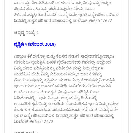
ಒಂದು ಸ್ಮರಣೀಯದಿನವಾಗಿಸಬಹುದು. ಇಂದು, ನೀವು ಒಬ್ಬ ಅದ್ಭುತ
ಜೀವನ ಸಂಗಾತಿಯನ್ನು ಪಡೆಯುವುದೆಂದರೇನು ಎಂದು
ತಿಳಿದುಕೊಳ್ಳುತ್ತೀರಿ.ಕರೆ ಮಾಡಿ ಸಮಸ್ಯೆ ಏನೇ ಇರಲಿ ಎಷ್ಟೇಕಠಿಣವಾಗಿರಲಿ
ದಿನದಲ್ಲಿ ಶಾಶ್ವತ ಪರಿಹಾರ ಪರಿಹಾರದಲ್ಲಿ ಚಾಲೆಂಜ್ 9663542672
ಅದೃಷ್ಟ ಸಂಖ್ಯೆ: 3
ವೃಶ್ಚಿಕ(4 ಡಿಸೆಂಬರ್, 2018)
ವಿಶ್ರಾಂತಿ ತೆಗೆದುಕೊಳ್ಳಿ ಮತ್ತು ಕೆಲಸದ ನಡುವೆ ಸಾಧ್ಯವಾದಷ್ಟೂವಿಶ್ರಾಂತಿ
ಪಡೆಯಲು ಪ್ರಯತ್ನಿಸಿ. ಬಹಳ ಪ್ರಯೋಜನಕಾರಿ ದಿನವಲ್ಲ- ಆದ್ದರಿಂದ
ನಿಮ್ಮ ಹಣದ ಪರಿಸ್ಥಿತಿಯನ್ನು ಪರಿಶೀಲಿಸಿ ಮತ್ತು ನಿಮ್ಮ ವೆಚ್ಚಗಳ
ಮೇಲೆಮಿತಿ ಹೇರಿ. ನಿಮ್ಮ ಕುಟುಂಬದ ಸದಸ್ಯರ ಭಾವನೆಗಳನ್ನು
ನೋಯಿಸುವುದನ್ನು ತಪ್ಪಿಸುವ ಮೂಲಕ ನಿಮ್ಮ ಕೋಪವನ್ನುನಿಯಂತ್ರಿಸಿ.
ಇಂದು ಯಾರನ್ನೂ ಚುಡಾಯಿಸಬೇಡಿ. ಬಾಕಿಯಿರುವ ಯೋಜನೆಗಳು
ಅಂತಿಮ ರೂಪ ಪಡೆಯುತ್ತವೆ. ನೀವುಒಂದು ಪರಿಸ್ಥಿತಿಯಿಂದ
ಓಡಿಹೋದಲ್ಲಿ – ಇದು ನಿಮ್ಮನ್ನು ಅತ್ಯಂತ ಕೆಟ್ಟ ರೀತಿಯಲ್ಲಿ
ಅನುಸರಿಸುತ್ತದೆ. ನಿಮ್ಮ ಸಂಗಾತಿಯ ಸೋಮಾರಿತನ ಇಂದು ನಿಮ್ಮ ಅನೇಕ
ಕೆಲಸಗಳಿಗೆ ತೊಂದರೆಯುಂಟುಮಾಡಬಹುದು. ಕರೆ ಮಾಡಿ ಸಮಸ್ಯೆ ಏನೇ
ಇರಲಿ ಎಷ್ಟೇಕಠಿಣವಾಗಿರಲಿ ದಿನದಲ್ಲಿ ಶಾಶ್ವತ ಪರಿಹಾರ ಪರಿಹಾರದಲ್ಲಿ
ಚಾಲೆಂಜ್ 9663542672