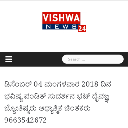
Skip
to
content
Search
for:
ಡಿಸೆಂಬರ್ 04 ಮಂಗಳವಾರ 2018 ದಿನ
ಭವಿಷ್ಯ ಪಂಡಿತ್ ಸುದರ್ಶನ ಭಟ್ ದೈವಜ್ಞ
ಜ್ಯೋತಿಷ್ಯರು ಆಧ್ಯಾತ್ಮಿಕ ಚಿಂತಕರು
9663542672