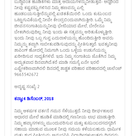
ಬುದ್ಧಿವಂತ ಹೂಡಿಕೆಗಳು ಮಾತ್ರ ಆದಾಯಗಳನ್ನುನೀಡುತ್ತವೆ- ಆದ್ದರಿಂದ
ನೀವು ಕಷ್ಟಪಟ್ಟುಗಳಿಸಿದ ನಿಮ್ಮ ಹಣವನ್ನು ಎಲ್ಲಿ
ಹೂಡಬಯಸುತ್ತೀರೆನ್ನುವಲ್ಲಿ ಖಚಿತತೆಯಿರಲಿ. ಒಂದು ಕುಟುಂಬದ
ಒಟ್ಟಾಗುವಿಕೆಯಲ್ಲಿ ನೀವೇ ಕೇಂದ್ರಬಿಂದುವಾಗಿರುತ್ತೀರಿ. ಒಮ್ಮೆ ನಿಮ್ಮ
ಜೀವನಸಂಗಾತಿಯನ್ನುನೀವು ಭೇಟಿಯಾದ ಮೇಲೆ, ಬೇರೇನೂ
ಬೇಕಾಗಿರುವುದಿಲ್ಲ. ನೀವು ಇಂದು ಈ ಸತ್ಯವನ್ನು ಅರಿತುಕೊಳ್ಳುತ್ತೀರಿ.
ಇಂದು ನೀವು ಒಬ್ಬ ಗುಪ್ತ ಎದುರಾಳಿಯನ್ನು ಹೊಂದಿರುತ್ತೀರಿ ಅವರು
ನಿಮ್ಮನ್ನು ತಪ್ಪಾಗಿ ಸಾಬೀತುಪಡಿಸುವುದನ್ನು ಪ್ರೀತಿಸುತ್ತಾರೆ. ಇವತ್ತುನೀವು
ಶಾಪಿಂಗ್ ಹೋದಲ್ಲಿ ನಿಮಗಾಗಿ ಒಂದು ಒಳ್ಳೆಯ ಉಡುಗೆಯನ್ನು
ಖರೀದಿಸುವ ಸಾಧ್ಯತೆಗಳಿವೆ. ಇದು ನಿಮ್ಮ ಸಂಗಾತಿಯ ಜೊತೆಗಿನ ನಿಮ್ಮ
ಅದ್ಭುತವಾದ ದಿನವಾಗಿದೆ.ಕರೆ ಮಾಡಿ ಸಮಸ್ಯೆ ಏನೇ ಇರಲಿ
ಎಷ್ಟೇಕಠಿಣವಾಗಿರಲಿ ದಿನದಲ್ಲಿ ಶಾಶ್ವತ ಪರಿಹಾರ ಪರಿಹಾರದಲ್ಲಿ ಚಾಲೆಂಜ್
9663542672
ಅದೃಷ್ಟ ಸಂಖ್ಯೆ: 2
ಕನ್ಯಾ(4 ಡಿಸೆಂಬರ್, 2018
ನಿಮ್ಮ ಆಕರ್ಷಕ ವರ್ತನೆ ಗಮನ ಸೆಳೆಯುತ್ತದೆ. ನೀವು ದೀರ್ಘಕಾಲದ
ಆಧಾರದ ಮೇಲೆ ಹೂಡಿಕೆ ಮಾಡಿದಲ್ಲಿ ಗಣನೀಯ ಲಾಭ ಮಾಡುತ್ತೀರಿ.
ನಿಮ್ಮ ಹವ್ಯಾಸಗಳನ್ನು ಮುಂದುವರಿಸುವ ಮತ್ತು ಕುಟುಂಬದಸದಸ್ಯರಿಗೆ
ಸಹಾಯ ಮಾಡುವ ಮೂಲಕ ನೀವು ಸಮಯ ಕಳೆಯಬಹುದು. ಧಾರ್ಮಿಕ
ಮತ್ತು ಶುದ್ಧ ಪ್ರೀತಿಯನ್ನು ಅನುಭವಿಸಿ. ವಿದ್ಯಾರ್ಥಿಗಳುಉತ್ತಮ ದಿನವನ್ನು