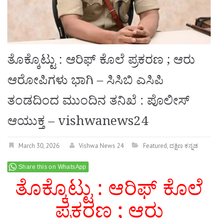
ತೊಕ್ಕೊಟ್ಟು : ಆರಿಫ್ ಕೊಲೆ ಪ್ರಕರಣ ; ಆರು
ಆರೋಪಿಗಳು ಭಾಗಿ – ಸಿಸಿಬಿ ಎಸಿಪಿ
ತಂಡದಿಂದ ಮುಂದಿನ ತನಿಖೆ : ಪೊಲೀಸ್
ಆಯುಕ್ತ – vishwanews24
March 30, 2026
Vishwa News 24
Featured
,
ದಕ್ಷಿಣ ಕನ್ನಡ
Share this on WhatsApp
ತೊಕ್ಕೊಟ್ಟು : ಆರಿಫ್ ಕೊಲೆ
ಪ್ರಕರಣ ; ಆರು