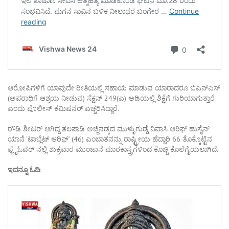
ಆರೋಪಿಗಳಿಗೆ ಯಾವುದೇ ರೀತಿಯಲ್ಲಿ ಸಹಾಯ ಮಾಡುವ ಯಾರಾದರೂ ಬಿಎನ್ಎಸ್
(ಅಪರಾಧಿಗೆ ಆಶ್ರಯ ನೀಡುವ) ಸೆಕ್ಷನ್ 249(ಎ) ಅಡಿಯಲ್ಲಿ ಶಿಕ್ಷೆಗೆ ಗುರಿಯಾಗುತ್ತಾರೆ
ಎಂದು ಪೊಲೀಸ್ ಕಮಿಷನರ್ ಎಚ್ಚರಿಸಿದ್ದಾರೆ.
ರೌಡಿ ಶೀಟರ್ ಆಗಿದ್ದ ತಲಪಾಡಿ ಅಜ್ಜಿನಡ್ಕದ ಮುಳ್ಳುಗುಡ್ಡೆ ನಿವಾಸಿ ಆರಿಫ್ ಹುಸೈನ್
ಯಾನೆ ‘ಟಾಬ್ಲೆಟ್ ಆರಿಫ್’ (46) ಎಂಬಾತನನ್ನು ರಾಷ್ಟ್ರೀಯ ಹೆದ್ದಾರಿ 66 ತೊಕ್ಕೊಟ್ಟಿನ
ಫ್ಲೈಓವರ್ ನಲ್ಲಿ ಶುಕ್ರವಾರ ಮುಂಜಾನೆ ಮಾರಕಾಸ್ತ್ರಗಳಿಂದ ಕೊಚ್ಚಿ ಕೊಲೆಗೈಯಲಾಗಿದೆ.
ಇದನ್ನೂ ಓದಿ: