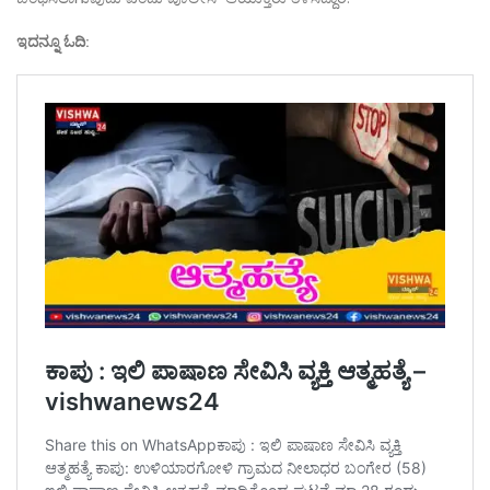
ಇದನ್ನೂ ಓದಿ: