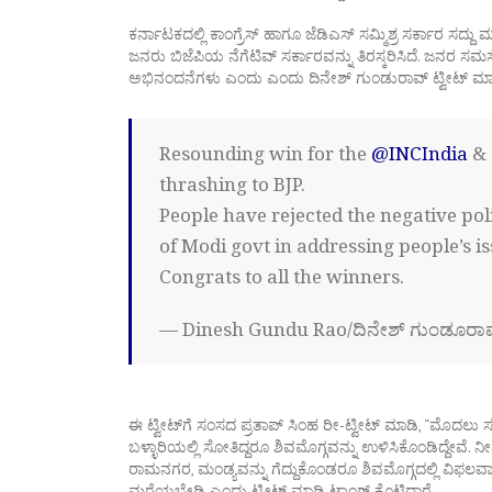
ಕರ್ನಾಟಕದಲ್ಲಿ ಕಾಂಗ್ರೆಸ್ ಹಾಗೂ ಜೆಡಿಎಸ್ ಸಮ್ಮಿಶ್ರ ಸರ್ಕಾರ ಸದ್ದು 
ಜನರು ಬಿಜೆಪಿಯ ನೆಗೆಟಿವ್ ಸರ್ಕಾರವನ್ನು ತಿರಸ್ಕರಿಸಿದೆ. ಜನರ ಸಮಸ್
ಅಭಿನಂದನೆಗಳು ಎಂದು ಎಂದು ದಿನೇಶ್ ಗುಂಡುರಾವ್ ಟ್ವೀಟ್ ಮಾಡ
Resounding win for the
@INCIndia
&
thrashing to BJP.
People have rejected the negative poli
of Modi govt in addressing people’s is
Congrats to all the winners.
— Dinesh Gundu Rao/ದಿನೇಶ್ ಗುಂಡೂರಾ
ಈ ಟ್ವೀಟ್‍ಗೆ ಸಂಸದ ಪ್ರತಾಪ್ ಸಿಂಹ ರೀ-ಟ್ವೀಟ್ ಮಾಡಿ, “ಮೊದಲು ಸತ
ಬಳ್ಳಾರಿಯಲ್ಲಿ ಸೋತಿದ್ದರೂ ಶಿವಮೊಗ್ಗವನ್ನು ಉಳಿಸಿಕೊಂಡಿದ್ದೇವೆ. 
ರಾಮನಗರ, ಮಂಡ್ಯವನ್ನು ಗೆದ್ದುಕೊಂಡರೂ ಶಿವಮೊಗ್ಗದಲ್ಲಿ ವಿಫಲವ
ಮರೆಯಬೇಡಿ ಎಂದು ಟ್ವೀಟ್ ಮಾಡಿ ಟಾಂಗ್ ಕೊಟ್ಟಿದ್ದಾರೆ.