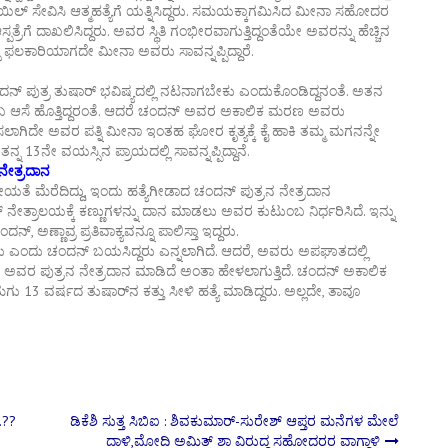
ನಾಯಿಲ್ ಸೇವಿಸಿ ಆತ್ಮಹತ್ಯೆಗೆ ಯತ್ನಿಸಿದ್ದರು. ಸಮಯಕ್ಕಾಗಮಿಸಿದ ಮೀನಾ ಸಹೋದರ
ಗೆ ದಾಖಲಿಸಿದ್ದರು. ಅವರ ಸ್ಥಿತಿ ಗಂಭೀರವಾಗುತ್ತಿದ್ದಂತೆಯೇ ಅವರನ್ನು ಹೆಚ್ಚಿನ
ಕಿತ್ಸೆ ಫಲಕಾರಿಯಾಗದೇ ಮೀನಾ ಅವರು ಸಾವನ್ನಪ್ಪಿದ್ದಾರೆ.
ಚಂದನ್ ಪುತ್ರ ತುಷಾರ್ ಭವಿಷ್ಯದಲ್ಲಿ ನಟನಾಗಬೇಕು ಎಂದುಕೊಂಡಿದ್ದನಂತೆ. ಅತನ
ಬ ಆಸೆ ಹೊತ್ತಿದ್ದರಂತೆ. ಆದರೆ ಚಂದನ್ ಅವರ ಅಕಾಲಿಕ ಮರಣ ಅವರು
ಸಲಾಗಿದೇ ಅವರ ಪತ್ನಿ ಮೀನಾ ಇಂತಹ ಘೋರ ಕೃತ್ಯಕ್ಕೆ ಕೈ ಹಾಕಿ ತಮ್ಮ ಮಗನನ್ನೇ
 13ನೇ ವಯಸ್ಸಿನ ಪ್ರಾಯದಲ್ಲಿ ಸಾವನ್ನಪ್ಪಿದ್ದಾನೆ.
ನೇತ್ರದಾನ
ಮೆರೆದಿದ್ದು, ಇಂದು ಹತ್ಯೆಗೀಡಾದ ಚಂದನ್ ಪುತ್ರನ ನೇತ್ರದಾನ
ರಾಲಯಕ್ಕೆ ಕಣ್ಣುಗಳನ್ನು ದಾನ ಮಾಡಲು ಅವರ ಕುಟುಂಬ ನಿರ್ಧರಿಸಿದೆ. ಇನ್ನು
, ಅಣ್ಣಾವ್ರ ಪ್ರತಿವಾಕ್ಯವನ್ನೂ ಪಾಲಿಸ್ತಾ ಇದ್ದರು.
ಬೇಕು ಎಂದು ಚಂದನ್ ಬಯಸಿದ್ದರು ಎನ್ನಲಾಗಿದೆ. ಆದರೆ, ಅವರು ಅಪಘಾತದಲ್ಲಿ
ುಂಬ ಅವರ ಪುತ್ರನ ನೇತ್ರದಾನ ಮಾಡಿದೆ ಅಂತಾ ಹೇಳಲಾಗುತ್ತಿದೆ. ಚಂದನ್ ಅಕಾಲಿಕ
ು 13 ವರ್ಷದ ತುಷಾರ್​ನ ಕತ್ತು ಸೀಳಿ ಹತ್ಯೆ ಮಾಡಿದ್ದರು. ಅಲ್ಲದೇ, ತಾವೂ
…??
ಡಿಕೆಶಿ ಸುತ್ತ ಸಿಬಿಐ : ಶಿವಕುಮಾರ್‌-ಸುರೇಶ್‌ ಆಪ್ತರ ಮನೆಗಳ ಮೇಲೆ
ದಾಳಿ,ಮೋದಿ ಅಮಿತ್‌ ಶಾ ವಿರುದ್ಧ ಸಹೋದರರ ವಾಗ್ಧಾಳಿ