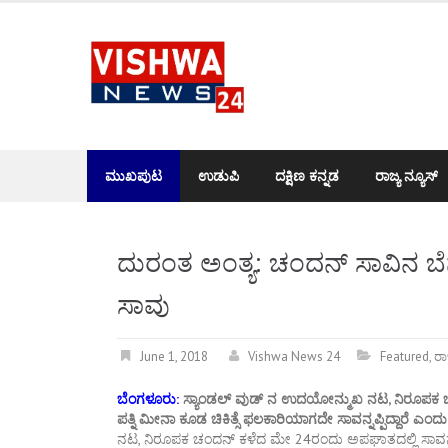
Skip
to
content
ಮುಖಪುಟ
ಉಡುಪಿ
ದಕ್ಷಿಣ ಕನ್ನಡ
ರಾಜ್ಯ ನ್ಯೂಸ್
ದುರಂತ ಅಂತ್ಯ: ಚಂದನ್ ಸಾವಿನ ಬೆನ್
ಸಾವು
June 1, 2018
Vishwa News 24
Featured
,
ರಾ
ಬೆಂಗಳೂರು:
ಸ್ಯಾಂಡಲ್ ವುಡ್ ನ ಉದಯೋನ್ಮುಖ ನಟ, ನಿರೂಪಕ ಚಂದನ
ಪತ್ನಿ ಮೀನಾ ಕೂಡ ಚಿಕಿತ್ಸೆ ಫಲಕಾರಿಯಾಗದೇ ಸಾವನ್ನಪ್ಪಿದ್ದಾರೆ ಎಂದು
ನಟ, ನಿರೂಪಕ ಚಂದನ್ ಕಳೆದ ಮೇ 24ರಂದು ಅಪಘಾತದಲ್ಲಿ ಸಾವನ್ನಪ್ಪ