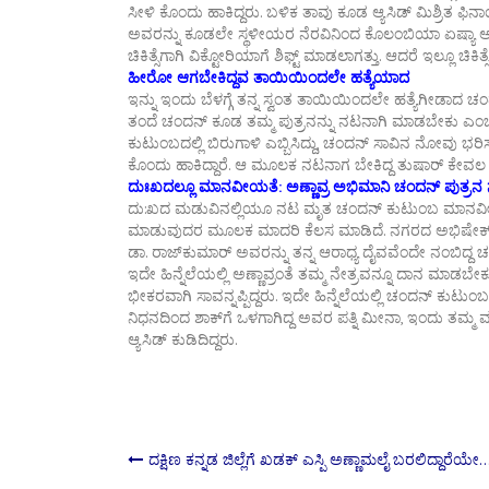
ಸೀಳಿ ಕೊಂದು ಹಾಕಿದ್ದರು. ಬಳಿಕ ತಾವು ಕೂಡ ಆ್ಯಸಿಡ್ ಮಿಶ್ರಿತ ಫಿ
ಅವರನ್ನು ಕೂಡಲೇ ಸ್ಥಳೀಯರ ನೆರವಿನಿಂದ ಕೊಲಂಬಿಯಾ ಏಷ್ಯಾ ಆಸ್ಪತ್ರೆ
ಚಿಕಿತ್ಸೆಗಾಗಿ ವಿಕ್ಟೋರಿಯಾಗೆ ಶಿಫ್ಟ್ ಮಾಡಲಾಗತ್ತು. ಆದರೆ ಇಲ್ಲೂ ಚಿ
ಹೀರೋ ಆಗಬೇಕಿದ್ದವ ತಾಯಿಯಿಂದಲೇ ಹತ್ಯೆಯಾದ
ಇನ್ನು ಇಂದು ಬೆಳಗ್ಗೆ ತನ್ನ ಸ್ವಂತ ತಾಯಿಯಿಂದಲೇ ಹತ್ಯೆಗೀಡಾದ 
ತಂದೆ ಚಂದನ್ ಕೂಡ ತಮ್ಮ ಪುತ್ರನನ್ನು ನಟನಾಗಿ ಮಾಡಬೇಕು ಎಂ
ಕುಟುಂಬದಲ್ಲಿ ಬಿರುಗಾಳಿ ಎಬ್ಬಿಸಿದ್ದು, ಚಂದನ್ ಸಾವಿನ ನೋವು ಭರಿ
ಕೊಂದು ಹಾಕಿದ್ದಾರೆ. ಆ ಮೂಲಕ ನಟನಾಗ ಬೇಕಿದ್ದ ತುಷಾರ್ ಕೇವಲ ತನ್ನ
ದುಃಖದಲ್ಲೂ ಮಾನವೀಯತೆ: ಅಣ್ಣಾವ್ರ ಅಭಿಮಾನಿ ಚಂದನ್ ಪುತ್ರನ 
ದು:ಖದ ಮಡುವಿನಲ್ಲಿಯೂ ನಟ ಮೃತ ಚಂದನ್ ಕುಟುಂಬ ಮಾನವೀಯತೆ 
ಮಾಡುವುದರ ಮೂಲಕ ಮಾದರಿ ಕೆಲಸ ಮಾಡಿದೆ. ನಗರದ ಅಭಿಷೇಕ್ ನೇತ್
ಡಾ. ರಾಜ್​ಕುಮಾರ್ ಅವರನ್ನು ತನ್ನ ಆರಾಧ್ಯ ದೈವವೆಂದೇ ನಂಬಿದ್ದ ಚಂದನ್
ಇದೇ ಹಿನ್ನೆಲೆಯಲ್ಲಿ ಅಣ್ಣಾವ್ರಂತೆ ತಮ್ಮ ನೇತ್ರವನ್ನೂ ದಾನ ಮಾಡ
ಭೀಕರವಾಗಿ ಸಾವನ್ನಪ್ಪಿದ್ದರು. ಇದೇ ಹಿನ್ನೆಲೆಯಲ್ಲಿ ಚಂದನ್ ಕುಟ
ನಿಧನದಿಂದ ಶಾಕ್​ಗೆ ಒಳಗಾಗಿದ್ದ ಅವರ ಪತ್ನಿ ಮೀನಾ, ಇಂದು ತಮ್ಮ ಮಗ
ಆ್ಯಸಿಡ್ ಕುಡಿದಿದ್ದರು.
Post
ದಕ್ಷಿಣ ಕನ್ನಡ ಜಿಲ್ಲೆಗೆ ಖಡಕ್ ಎಸ್ಪಿ ಅಣ್ಣಾಮಲೈ ಬರಲಿದ್ದಾರೆಯೇ