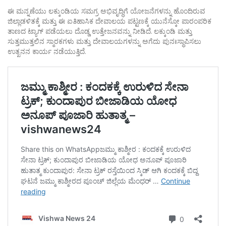
ಈ ಮನ್ನಣೆಯು ಲಕ್ಕುಂಡಿಯ ಸಮಗ್ರ ಅಭಿವೃದ್ಧಿಗೆ ಯೋಜನೆಗಳನ್ನು ಹೊಂದಿರುವ
ಜಿಲ್ಲಾಡಳಿತಕ್ಕೆ ಮತ್ತು ಈ ಐತಿಹಾಸಿಕ ದೇವಾಲಯ ಪಟ್ಟಣಕ್ಕೆ ಯುನೆಸ್ಕೋ ಪಾರಂಪರಿಕ
ತಾಣದ ಟ್ಯಾಗ್ ಪಡೆಯಲು ದೊಡ್ಡ ಉತ್ತೇಜನವನ್ನು ನೀಡಿದೆ. ಲಕ್ಕುಂಡಿ ಮತ್ತು
ಸುತ್ತಮುತ್ತಲಿನ ಸ್ಮಾರಕಗಳು ಮತ್ತು ದೇವಾಲಯಗಳನ್ನು ಅಗೆದು ಪುನಃಸ್ಥಾಪಿಸಲು
ಉತ್ಖನನ ಕಾರ್ಯ ನಡೆಯುತ್ತಿದೆ.