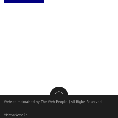
Website maintained by The Web People.
|
All Rights Reserved:
VishwaNews24