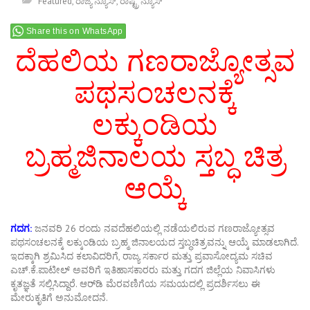
Featured
,
ರಾಜ್ಯ ನ್ಯೂಸ್
,
ರಾಷ್ಟ್ರ ನ್ಯೂಸ್
Share this on WhatsApp
ದೆಹಲಿಯ
ಗಣರಾಜ್ಯೋತ್ಸವ
ಪಥಸಂಚಲನಕ್ಕೆ
ಲಕ್ಕುಂಡಿಯ
ಬ್ರಹ್ಮಜಿನಾಲಯ ಸ್ತಬ್ಧ ಚಿತ್ರ
ಆಯ್ಕೆ
ಗದಗ:
ಜನವರಿ 26 ರಂದು ನವದೆಹಲಿಯಲ್ಲಿ ನಡೆಯಲಿರುವ ಗಣರಾಜ್ಯೋತ್ಸವ
ಪಥಸಂಚಲನಕ್ಕೆ ಲಕ್ಕುಂಡಿಯ ಬ್ರಹ್ಮ ಜಿನಾಲಯದ ಸ್ತಬ್ಧಚಿತ್ರವನ್ನು ಆಯ್ಕೆ ಮಾಡಲಾಗಿದೆ.
ಇದಕ್ಕಾಗಿ ಶ್ರಮಿಸಿದ ಕಲಾವಿದರಿಗೆ, ರಾಜ್ಯ ಸರ್ಕಾರ ಮತ್ತು ಪ್ರವಾಸೋದ್ಯಮ ಸಚಿವ
ಎಚ್.ಕೆ.ಪಾಟೀಲ್ ಅವರಿಗೆ ಇತಿಹಾಸಕಾರರು ಮತ್ತು ಗದಗ ಜಿಲ್ಲೆಯ ನಿವಾಸಿಗಳು
ಕೃತಜ್ಞತೆ ಸಲ್ಲಿಸಿದ್ದಾರೆ. ಆರ್‌ಡಿ ಮೆರವಣಿಗೆಯ ಸಮಯದಲ್ಲಿ ಪ್ರದರ್ಶಿಸಲು ಈ
ಮೇರುಕೃತಿಗೆ ಅನುಮೋದನೆ.