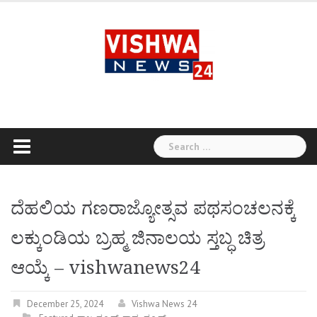
Skip
to
content
Search
for:
ದೆಹಲಿಯ ಗಣರಾಜ್ಯೋತ್ಸವ ಪಥಸಂಚಲನಕ್ಕೆ
ಲಕ್ಕುಂಡಿಯ ಬ್ರಹ್ಮ ಜಿನಾಲಯ ಸ್ತಬ್ಧ ಚಿತ್ರ
ಆಯ್ಕೆ – vishwanews24
December 25, 2024
Vishwa News 24