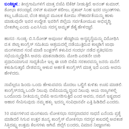
ಬಂಟ್ವಾಳ, :
ತೀವ್ರಗಾಮಿಗಳಿಗೆ ಮಾತ್ರ ಬಿಜೆಪಿ ಟಿಕೆಟ್ ನೀಡುತ್ತಿದೆ. ಅನಂತ್ ಕುಮಾರ್,
ಶೋಭಾ ಕರಂದ್ಲಾಜೆ, ನಳಿನ್ ಕುಮಾರ್ ಕಟೀಲು, ಪ್ರತಾಪ್ ಸಿಂಹ ಇದರ ಬ್ರಾಂಡ್‍ಗಳು.
ಕಲ್ಲು ಒಡೆಯುವ, ಬೆಂಕಿ ಹಚ್ಚುವ ಮೂಲಕ ಕೋಮು ಸೌಹಾರ್ದತೆಯನ್ನು ಹಾಳು
ಮಾಡುವುದೇ ಇವರ ಉದ್ದೇಶ. ಇವರಿಗೆ ಜಿಲ್ಲೆಯ ಸರ್ವತೋಮುಖ ಅಭಿವೃದ್ಧಿ
ಬೇಕಾಗಿಲ್ಲ ಎಂದು ಎಐಸಿಸಿಯ ಸದಸ್ಯ ಅಮೃತ್ ಶೆಣೈ ಹೇಳಿದ್ದಾರೆ.
ಹಾಸನ- ಗುಂಡ್ಯ- ಬಿ.ಸಿ.ರೋಡ್ ಅಪೂರ್ಣ ಹೆದ್ದಾರಿಯ ಅಸ್ಥವ್ಯಸ್ಥೆಯನ್ನು ವಿರೋಧಿಸಿ
ದ.ಕ. ಜಿಲ್ಲಾ ಕಾಂಗ್ರೆಸ್ ಸಮಿತಿಯ ಆಶ್ರಯದಲ್ಲಿ ನಡೆಯುತ್ತಿರುವ ಕಾಲ್ನಡಿಗೆ ಜಾಥಾ
ಮಂಗಳವಾರ ಸಂಜೆ ಮಾಣಿ ಜಂಕ್ಷನ್‌ಗೆ ತಳುಪಿದ ಸಂದರ್ಭ ನಡೆದ ಪ್ರತಿಭಟನಾ
ಸಭೆಯನ್ನುದ್ದೇಶಿಸಿ ಅವರು ಮಾತನಾಡಿದರು. ಮೋದಿ ಎರಡನೇ ಬಾರಿ
ಪ್ರಧಾನಿಯಾಗುವ ಸಾಧ್ಯತೆಯೇ ಇಲ್ಲ. ಈ ಬಾರಿ ಬಿಜೆಪಿ ಸರಕಾರವನ್ನು ಜನರು ಮನೆಗೆ
ಕಳುಹಿಸುತ್ತಾರೆ. ದೇಶವನ್ನು ಆಳುವ ಅರ್ಹತೆ ಕಾಂಗ್ರೆಸ್‌ಗೆ ಮಾತ್ರ ಇದೆ ಎಂದು ಅವರು
ಹೇಳಿದರು.
ನಾವೆಲ್ಲರೂ ಹಿಂದು-ಒಂದು ಹೇಳುವವರು ಮೊದಲು ಒಟ್ಟಿಗೆ ಕುಳಿತು ಊಟ ಮಾಡಲಿ.
ಕಾಂಗ್ರೆಸ್‌ನದ್ದು ಒಂದೇ ನಿಲುವು. ಬಿಜೆಪಿಯದ್ದು ದ್ವಂದ ನಿಲುವು. ಆಯ ರಾಜ್ಯಗಳಲ್ಲಿ
ಒಂದೊಂದು ನೀತಿಯನ್ನು ಬಿಜೆಪಿ ಅನುಸರಿಸುತ್ತಿದೆ ಎಂದ ಅವರು, ನಮಗೆ ಇಷ್ಟವಾದ
ಆಹಾರ ಸೇವಿಸುವುದು ನಮ್ಮ ಹಕ್ಕು. ಇದನ್ನು ಸಂವಿಧಾನವೇ ಎತ್ತಿ ಹಿಡಿದಿದೆ ಎಂದರು.
30 ವರ್ಷಗಳಿಂದ ಮಂಗಳೂರು ಲೋಕಸಭಾ ಸದಸ್ಯರಾದವರ ಸಾಧನೆ ಏನೆಂದು ಪ್ರಶ್ನೆ
ಮಾಡಿದರೆ ಸಿಗುವ ಉತ್ತರ ಶೂನ್ಯ. ಕಾಂಗ್ರೆಸ್ ಲೋಕಸಭಾ ಸದಸ್ಯರ ಕಾಲದಲ್ಲಿ ಅವಕಾಶ
ಸಿಕ್ಕಿದಷ್ಟು ಉತ್ತಮ ಕೆಲಸಗಳು ಆಗಿವೆ. ಜಿಲ್ಲೆಗೆ ಬಂದರು, ವಿಮಾನ ನಿಲ್ದಾಣಗಳು