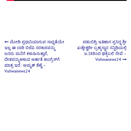
Post
ಮೋದಿ ಪ್ರಧಾನಿಯಾಗುವ ಸಾಧ್ಯತೆಯೇ
ಪಡುಬಿದ್ರಿ :ಇತಿಹಾಸ ಪ್ರಸಿದ್ಧ ಶ್ರೀ
ಇಲ್ಲ, ಈ ಬಾರಿ ಬಿಜೆಪಿ ಸರಕಾರವನ್ನು
ಖಡ್ಗೇಶ್ವರೀ ಬ್ರಹ್ಮಸ್ಥಾನ ಸನ್ನಿಧಿಯಲ್ಲಿ
ಜನರು ಮನೆಗೆ ಕಳುಹಿಸುತ್ತಾರೆ,
ಜ.18ರಿಂದ ಢಕ್ಕೆಬಲಿ ಸೇವೆ –
navigation
ದೇಶವನ್ನುಆಳುವ ಅರ್ಹತೆ ಕಾಂಗ್ರೆಸ್‌ಗೆ
Vishwanews24
ಮಾತ್ರ ಇದೆ : ಅಮೃತ್ ಶೆಣೈ –
Vishwanews24