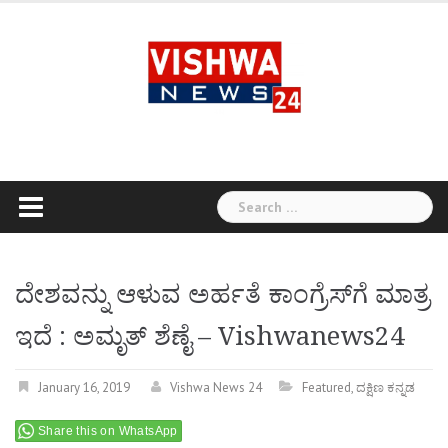
Skip
to
content
Search
for:
ದೇಶವನ್ನು ಆಳುವ ಅರ್ಹತೆ ಕಾಂಗ್ರೆಸ್‌ಗೆ ಮಾತ್ರ
ಇದೆ : ಅಮೃತ್ ಶೆಣೈ – Vishwanews24
January 16, 2019
Vishwa News 24
Featured
,
ದಕ್ಷಿಣ ಕನ್ನಡ
Share this on WhatsApp