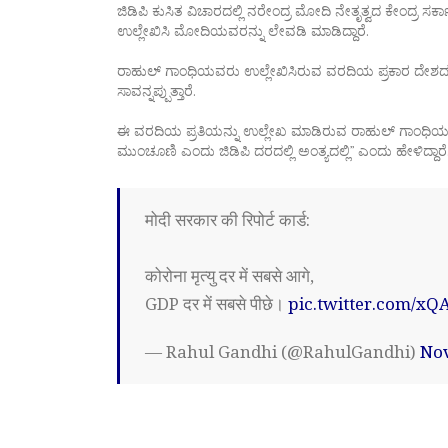
ಜಿಡಿಪಿ ಕುಸಿತ ವಿಚಾರದಲ್ಲಿ ನರೇಂದ್ರ ಮೋದಿ ನೇತೃತ್ವದ ಕೇಂದ್ರ ಸ
ಉಲ್ಲೇಖಿಸಿ ಮೋದಿಯವರನ್ನು ಲೇವಡಿ ಮಾಡಿದ್ದಾರೆ.
ರಾಹುಲ್‌ ಗಾಂಧಿಯವರು ಉಲ್ಲೇಖಿಸಿರುವ ವರದಿಯ ಪ್ರಕಾರ ದೇಶದಲ್ಲಿ
ಸಾವನ್ನಪ್ಪುತ್ತಾರೆ.
ಈ ವರದಿಯ ಪ್ರತಿಯನ್ನು ಉಲ್ಲೇಖ ಮಾಡಿರುವ ರಾಹುಲ್‌ ಗಾಂಧಿಯ
ಮುಂಚೂಣಿ ಎಂದು ಜಿಡಿಪಿ ದರದಲ್ಲಿ ಅಂತ್ಯದಲ್ಲಿ” ಎಂದು ಹೇಳಿದ್ದಾರೆ
मोदी सरकार की रिपोर्ट कार्ड:
कोरोना मृत्यु दर में सबसे आगे,
GDP दर में सबसे पीछे।
pic.twitter.com/x
— Rahul Gandhi (@RahulGandhi)
Nov