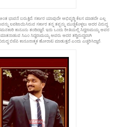
ೆ ಅಂತ ಭಾವನೆ ಬರುತ್ತಿದೆ. ಸರ್ಕಾರ ಯಾವುದೇ ಅಭಿವೃದ್ಧಿ ಕೆಲಸ ಮಾಡದೇ ಎಲ್ಲ
ನ್ನು ಲಪಟಾಯಿಸಿರುವ ಸರ್ಕಾರ ತನ್ನ ತಪ್ಪನ್ನು ಮುಚ್ಚಿಕೊಳ್ಳಲು ಅದರ ವಿರುದ್ಧ
ಮನಕಾರಿ ಕಾನೂನು ತಂದಿದ್ದಾರೆ. ಇದು ಒಂದು ರೀತಿಯಲ್ಲಿ ಸಿದ್ದರಾಮಯ್ಯ ಅವರ
ನದ ಬಗ್ಗೆ ಮಾತನಾಡುವ ಸಿಎಂ ಸಿದ್ದರಾಮಯ್ಯ ಅವರು ಅದರ ತದ್ವಿರುದ್ಧವಾಗಿ
ಿರುದ್ಧ ಬಿಜೆಪಿ ಕಾನೂನಾತ್ಮಕ ಹೋರಾಟ ಮಾಡುತ್ತದೆ ಎಂದು ಎಚ್ಚರಿಸಿದ್ದಾರೆ.