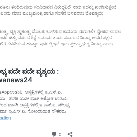
ನೂನು ತಂದಿರುವುದು ಸಂವಿಧಾನದ ವಿರುದ್ಧವಿದೆ. ನಾವು ಇದನ್ನು ಖಂಡಿಸುತ್ತೇವೆ.
ದೆ ಎಂದು ಮಾಜಿ ಮುಖ್ಯಮಂತ್ರಿ ಹಾಗೂ ಸಂಸದ ಬಸವರಾಜ ಬೊಮ್ಮಾಯಿ
ಂತ್ರ‍್ಯ, ವ್ಯಕ್ತಿ ಸ್ವಾತಂತ್ರ‍್ಯ ಮೊಟಕುಗೊಳಿಸುವ ಕಾನೂನು. ಈಗಾಗಲೇ ದ್ವೇಷದ ಭಾಷಣ
 ಹತ್ತು ವರ್ಷದ ಶಿಕ್ಷೆ ಕಾನೂನು ತಂದು ಸರ್ಕಾರದ ವಿರುದ್ಧ, ಅವರ ಪಕ್ಷದ
 ಕಳುಹಿಸುವ ಹುನ್ನಾರ ಇದರಲ್ಲಿ ಇದೆ. ಇದು ಪ್ರಜಾಪ್ರಭುತ್ವ ವಿರುದ್ಧ ಎಂದು