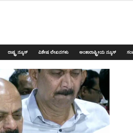
ರಾಷ್ಟ್ರ ನ್ಯೂಸ್
ವಿಶೇಷ ಲೇಖನಗಳು
ಅಂತಾರಾಷ್ಟ್ರೀಯ ನ್ಯೂಸ್
ಸಂಪ