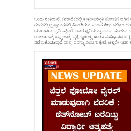
ಒಂದು ರೀತಿಯಲ್ಲಿ ಕರ್ನಾಟಕದಲ್ಲಿ ತುರ್ತುಪರಿಸ್ಥಿತಿ ಘೋಷಣೆ ಆಗಿದ
ರಂಗದಲ್ಲಿ ಭ್ರಷ್ಟಾಚಾರದಲ್ಲಿ ತೊಡಗಿರುವ ಸರ್ಕಾರ ದೀನ ದಲಿತರ ಹಣವ
ಯಾರಾದರೂ ಧ್ವನಿ ಎತ್ತಿದರೆ, ಅವರ ಧ್ವನಿಯನ್ನು ದಮನ ಮಾಡುವ ದ
ರಾಜಕಾರಣಕ್ಕೆ ಕಪ್ಪು ಚುಕ್ಕೆ. ವ್ಯಕ್ತಿ ಸ್ವಾತಂತ್ರ‍್ಯ ಹಾಗೂ ಸಂವಿಧಾ
ನಡೆದುಕೊಂಡಿದ್ದಾರೆ. ನಾವು ಇದನ್ನು ಖಂಡಿಸುತ್ತೇವೆ, ಅಲ್ಲದೇ ಇದರ ವ