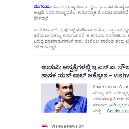
ಬೆಂಗಳೂರು:
ಕರ್ನಾಟಕ ರಾಜ್ಯ ಸರ್ಕಾರ ದ್ವೇಷ ಭಾಷಣದ ವಿರುದ್ಧ ಕಾ
ಅಲ್ಲದೇ ಇದರ ವಿರುದ್ಧ ಬಿಜೆಪಿ ಕಾನೂನಾತ್ಮಕ ಹೋರಾಟ ಮಾಡಲಿ
ಹೇಳಿದ್ದಾರೆ.
ಈ ಕುರಿತು ಎಕ್ಸ್‌ನಲ್ಲಿ ಪೋಸ್ಟ್ ಮಾಡಿರುವ ಅವರು, ನಮ್ಮ ವಾಕ್ ಸ್ವಾತ
ತಡೆಯಲು ಸಾಕಷ್ಟು ಕಾನೂನುಗಳಿವೆ. ಆ ಕಾನೂನು ಬಳಸಬಹುದು. ಆದರೆ
ವಿರುದ್ಧ ಮಾತನಾಡುವವರಿಗೆ ನಾನು ಬೇಲೆಬಲ್ ವಾರೆಂಟ್ ತಂದು ಜೈಲಿಗೆ
ಆರೋಪಿಸಿದ್ದಾರೆ.