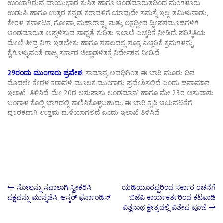
ಉಂಟಾಗಿರುವ ವಾಯುಭಾರ ಕುಸಿತ ಹಾಗೂ ಚಂಡಮಾರುತದಿಂದ ಮಂಗಳೂರು,
ಉಡುಪಿ ಹಾಗೂ ಉತ್ತರ ಕನ್ನಡ ಕರಾವಳಿಗೆ ಯಾವುದೇ ಸಮಸ್ಯೆ ಇಲ್ಲ. ತಮಿಳುನಾಡು,
ಕೇರಳ, ಕರ್ನಾಟಕ, ಗೋವಾ, ಮಹಾರಾಷ್ಟ್ರ ಮತ್ತು ಲಕ್ಷದ್ವೀಪ ದ್ವೀಪಸಮೂಹಗಳಿಗೆ
ಚಂಡಮಾರುತ ಅಪ್ಪಳಿಸುವ ಸಾಧ್ಯತೆ ಕುರಿತು ಇಲಾಖೆ ಎಚ್ಚರಿಕೆ ನೀಡಿದೆ. ಪರಿಸ್ಥಿತಿಯ
ಮೇಲೆ ತೀವ್ರ ನಿಗಾ ಇಡಬೇಕು ಹಾಗೂ ಸಕಾಲದಲ್ಲಿ ಸೂಕ್ತ ಎಚ್ಚರಿಕೆ ಕ್ರಮಗಳನ್ನು
ಕೈಗೊಳ್ಳುವಂತೆ ರಾಜ್ಯ ಸರ್ಕಾರ ಜಿಲ್ಲಾಡಳಿತಕ್ಕೆ ನಿರ್ದೇಶನ ನೀಡಿದೆ.
29ರಂದು ಮುಂಗಾರು ಪ್ರವೇಶ
:
ಸಾಮಾನ್ಯ ಅವಧಿಗಿಂತ ಈ ಬಾರಿ ಮೂರು ದಿನ
ಮೊದಲೇ ಕೇರಳ ಕರಾವಳಿ ಮೂಲಕ ಮುಂಗಾರು ಪ್ರವೇಶಿಸಲಿದೆ ಎಂದು ಹವಾಮಾನ
ಇಲಾಖೆ ತಿಳಿಸಿದೆ. ಮೇ 20ರ ಆಸುಪಾಸು ಅಂಡಮಾನ್ ಹಾಗೂ ಮೇ 23ರ ಆಸುಪಾಸು
ಬಂಗಾಳ ಕೊಲ್ಲಿ ಭಾಗದಲ್ಲಿ ಕಾಣಿಸಿಕೊಳ್ಳಬಹುದು. ಈ ಬಾರಿ ಕೃಷಿ ಚಟುವಟಿಕೆಗೆ
ಪೂರಕವಾಗಿ ಉತ್ತಮ ಮಳೆಯಾಗಲಿದೆ ಎಂದು ಇಲಾಖೆ ತಿಳಿಸಿದೆ.
Post
ಸೋಲನ್ನು ಸವಾಲಾಗಿ ಸ್ವೀಕರಿಸಿ
ಯಡಿಯೂರಪ್ಪರಿಂದ ಸರ್ಕಾರ ರಚನೆಗೆ
ಪಕ್ಷವನ್ನು ಮುನ್ನಡೆಸಿ: ಆಸ್ಕರ್ ಫೆರ್ನಾಂಡಿಸ್
ಬಿಜೆಪಿ ಕಾರ್ಯಕರ್ತರಿಂದ ಕಟಪಾಡಿ
ವಿಶ್ವನಾಥ ಕ್ಷೇತ್ರದಲ್ಲಿ ವಿಶೇಷ ಪೂಜೆ
navigation