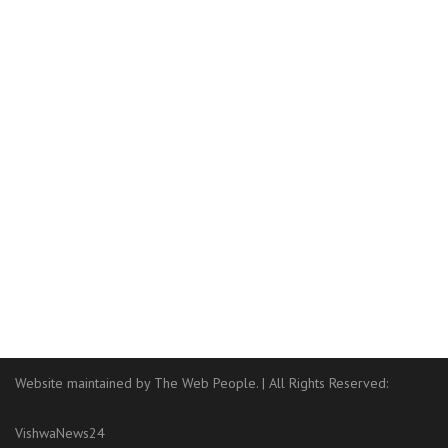
Website maintained by The Web People.
|
All Rights Reserved:
VishwaNews24