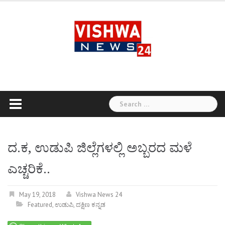
Skip
to
content
Search
for:
ದ.ಕ, ಉಡುಪಿ ಜಿಲ್ಲೆಗಳಲ್ಲಿ ಅಬ್ಬರದ ಮಳೆ
ಎಚ್ಚರಿಕೆ..
May 19, 2018
Vishwa News 24
Featured
,
ಉಡುಪಿ
,
ದಕ್ಷಿಣ ಕನ್ನಡ