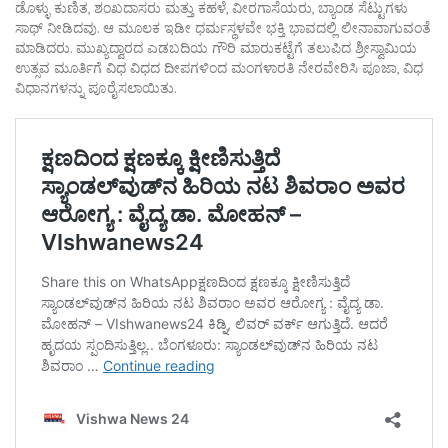
ಡೊಳ್ಳು ಕುಣಿತ, ಶಂಖದಾಸರು ಮತ್ತು ಕಹಳೆ, ವೀರಗಾಸೆಯರು, ಬ್ಯಾಂಡ ಸೆಟ್ಟುಗಳು
ಸಾಥ್ ನೀಡಿದವು. ಆ ಮೂಲಕ ಇಡೀ ಧರ್ಮಸ್ಥಳವೇ ಭಕ್ತಿ ಭಾವದಲ್ಲಿ ಲೀನಾವಾಗುವಂತೆ
ಮಾಡಿದರು. ಮುಖ್ಯದ್ವಾರದ ಎಡಬದಿಯ ಗೌರಿ ಮಾರುಕಟ್ಟೆಗೆ ತಲುಪಿದ ಶ್ರೀಸ್ವಾಮಿಯ
ಉತ್ಸವ ಮೂರ್ತಿಗೆ ವಿಧ ವಿಧದ ದೀಪಗಳಿಂದ ಮಂಗಳಾರತಿ ನೇರವೇರಿಸಿ ಪೂಜಾ, ವಿಧ
ವಿಧಾನಗಳನ್ನು ಪೂರೈಸಲಾಯಿತು.