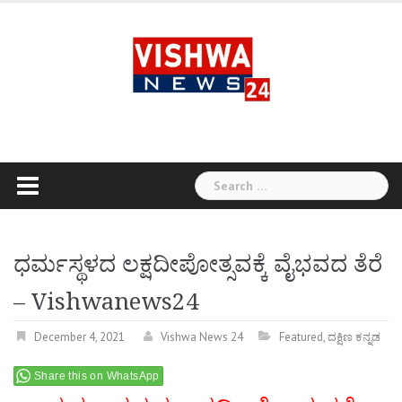
Skip
to
content
Search
for:
ಧರ್ಮಸ್ಥಳದ ಲಕ್ಷದೀಪೋತ್ಸವಕ್ಕೆ ವೈಭವದ ತೆರೆ
– Vishwanews24
December 4, 2021
Vishwa News 24
Featured
,
ದಕ್ಷಿಣ ಕನ್ನಡ
Share this on WhatsApp