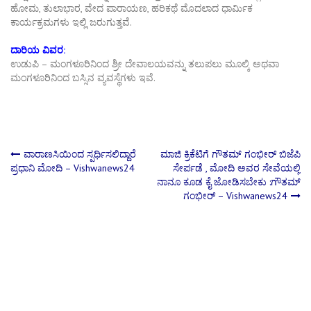
ಹೋಮ, ತುಲಾಭಾರ, ವೇದ ಪಾರಾಯಣ, ಹರಿಕಥೆ ಮೊದಲಾದ ಧಾರ್ಮಿಕ
ಕಾರ್ಯಕ್ರಮಗಳು ಇಲ್ಲಿ ಜರುಗುತ್ತವೆ.
ದಾರಿಯ ವಿವರ:
ಉಡುಪಿ – ಮಂಗಳೂರಿನಿಂದ ಶ್ರೀ ದೇವಾಲಯವನ್ನು ತಲುಪಲು ಮೂಲ್ಕಿ ಅಥವಾ
ಮಂಗಳೂರಿನಿಂದ ಬಸ್ಸಿನ ವ್ಯವಸ್ಥೆಗಳು ಇವೆ.
Post
ವಾರಾಣಸಿಯಿಂದ ಸ್ಪರ್ಧಿಸಲಿದ್ದಾರೆ
ಮಾಜಿ ಕ್ರಿಕೆಟಿಗೆ ಗೌತಮ್ ಗಂಭೀರ್ ಬಿಜೆಪಿ
ಪ್ರಧಾನಿ ಮೋದಿ – Vishwanews24
ಸೇರ್ಪಡೆ , ಮೋದಿ ಅವರ ಸೇವೆಯಲ್ಲಿ
ನಾನೂ ಕೂಡ ಕೈ ಜೋಡಿಸಬೇಕು :ಗೌತಮ್
navigation
ಗಂಭೀರ್ – Vishwanews24