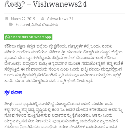
ಗೊತ್ತು? – Vishwanews24
March 22, 2019
Vishwa News 24
Featured
,
ವಿಶೇಷ ಲೇಖನಗಳು
Share this on WhatsApp
ಕಟೀಲು
ದಕ್ಷಿಣ ಕನ್ನಡ ಜಿಲ್ಲೆಯ ಪ್ರೇಕ್ಷಣೀಯ, ಪುಣ್ಯಸ್ಥಳಗಳಲ್ಲಿ ಒಂದು. ನಂದಿನಿ
ನದಿಯ ದಂಡೆಯ ಮೇಲಿರುವ ಕಟೀಲು ಶ್ರೀ ದುರ್ಗಾಪರಮೇಶ್ವರಿ ದೇವಸ್ಥಾನ, ಜಿಲ್ಲೆಯ
ಪ್ರಮುಖ ದೇವಸ್ಥಾನಗಳಲ್ಲೊಂದು. ಜಿಲ್ಲೆಯ ಅನೇಕ ದೇವಾಲಯಗಳಂತೆ ಕಟೀಲು
ದೇಗುಲವೂ ವಿದ್ಯಾದಾನ ಮತ್ತು ಅನ್ನದಾನಗಳ ಮೂಲಕ ಸಮಾಜೋನ್ನತಿಗೆ ತನ್ನ ಕಾಣಿಕೆ
ಸಲ್ಲಿಸುತ್ತಿದೆ. ಈ ದೇವಾಲಯವು ನಂದಿನಿ ಎಂಬ ಒಂದು ಪುಟ್ಟ ನದಿಯ ಮಧ್ಯದಲ್ಲಿರುವ
ಒಂದು ಸಣ್ಣ ದ್ವೀಪದಲ್ಲಿ ನೆಲೆಗೊಂಡಿದೆ. ಪ್ರತಿ ವರ್ಷವೂ ಸಾವಿರಾರು ಯಾತ್ರಿಕರು ಇಲ್ಲಿಗೆ
ತಾಯಿ ದುರ್ಗಾ ಪರಮೇಶ್ವರಿಯ ದರ್ಶನಕ್ಕಾಗಿ ಭೇಟಿ ನೀಡುತ್ತಾರೆ.
ಸ್ಥಳ ಪುರಾಣ
ದೀರ್ಘವಾದ ಧ್ಯಾನದಲ್ಲಿ ಮುಳುಗಿದ್ದ ಮಹಾಜ್ಞಾನಿಯಾದ ಜಬಲಿ ಮಹರ್ಷಿ ಜನರ
ಕಷ್ಟಗಳನ್ನು ತನ್ನ ದಿವ್ಯ ದೃಷ್ಟಿಯಲ್ಲಿ ಕಂಡನು. ಅವರ ಮೇಲಿನ ಕನಿಕರದಿಂದ ಅವರನ್ನು
ನೋವುಗಳಿಂದ ಮುಕ್ತಿಗೊಳಿಸುವ ನಿರ್ಧಾರವನ್ನು ಕೈಗೊಂಡನು. ಆತನು ಒಂದು
ಯಜ್ಞವನ್ನು ನಡೆಸಲು ನಿರ್ಣಯಿಸಿ ಪುಣ್ಯ ಹಸುವಾಗಿದ್ದ ಕಾಮಧೇನುವನ್ನು ಭೂಮಿಗೆ
ಕರೆತರಲು ನಿರ್ಧರಿಸಿದನು.ಕಾಮಧೇನು ತರಲು ದೇವತೆಗಳ ಒಡೆಯನಾದ ಇಂದ್ರನ