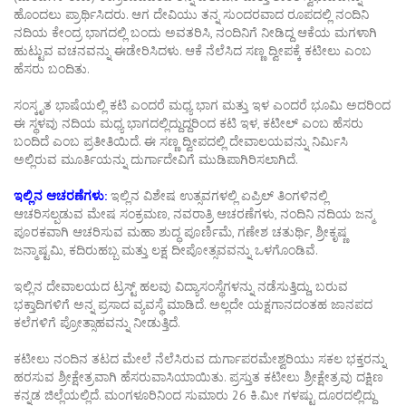
ಹೊಂದಲು ಪ್ರಾರ್ಥಿಸಿದರು. ಆಗ ದೇವಿಯು ತನ್ನ ಸುಂದರವಾದ ರೂಪದಲ್ಲಿ ನಂದಿನಿ
ನದಿಯ ಕೇಂದ್ರ ಭಾಗದಲ್ಲಿ ಬಂದು ಅವತರಿಸಿ, ನಂದಿನಿಗೆ ನೀಡಿದ್ದ ಆಕೆಯ ಮಗಳಾಗಿ
ಹುಟ್ಟುವ ವಚನವನ್ನು ಈಡೇರಿಸಿದಳು. ಆಕೆ ನೆಲೆಸಿದ ಸಣ್ಣ ದ್ವೀಪಕ್ಕೆ ಕಟೀಲು ಎಂಬ
ಹೆಸರು ಬಂದಿತು.
ಸಂಸ್ಕೃತ ಭಾಷೆಯಲ್ಲಿ ಕಟಿ ಎಂದರೆ ಮಧ್ಯ ಭಾಗ ಮತ್ತು ಇಳ ಎಂದರೆ ಭೂಮಿ ಅದರಿಂದ
ಈ ಸ್ಥಳವು ನದಿಯ ಮಧ್ಯ ಭಾಗದಲ್ಲಿದ್ದುದ್ದರಿಂದ ಕಟಿ ಇಳ, ಕಟೀಲ್ ಎಂಬ ಹೆಸರು
ಬಂದಿದೆ ಎಂಬ ಪ್ರತೀತಿಯಿದೆ. ಈ ಸಣ್ಣ ದ್ವೀಪದಲ್ಲಿ ದೇವಾಲಯವನ್ನು ನಿರ್ಮಿಸಿ
ಅಲ್ಲಿರುವ ಮೂರ್ತಿಯನ್ನು ದುರ್ಗಾದೇವಿಗೆ ಮುಡಿಪಾಗಿರಿಸಲಾಗಿದೆ.
ಇಲ್ಲಿನ ಆಚರಣೆಗಳು:
ಇಲ್ಲಿನ ವಿಶೇಷ ಉತ್ಸವಗಳಲ್ಲಿ ಏಪ್ರಿಲ್ ತಿಂಗಳಿನಲ್ಲಿ
ಆಚರಿಸಲ್ಪಡುವ ಮೇಷ ಸಂಕ್ರಮಣ, ನವರಾತ್ರಿ ಆಚರಣೆಗಳು, ನಂದಿನಿ ನದಿಯ ಜನ್ಮ
ಪೂರಕವಾಗಿ ಆಚರಿಸುವ ಮಹಾ ಶುದ್ಧ ಪೂರ್ಣಿಮೆ, ಗಣೇಶ ಚತುರ್ಥಿ, ಶ್ರೀಕೃಷ್ಣ
ಜನ್ಮಾಷ್ಟಮಿ, ಕದಿರುಹಬ್ಬ ಮತ್ತು ಲಕ್ಷ ದೀಪೋತ್ಸವವನ್ನು ಒಳಗೊಂಡಿವೆ.
ಇಲ್ಲಿನ ದೇವಾಲಯದ ಟ್ರಸ್ಟ್ ಹಲವು ವಿದ್ಯಾಸಂಸ್ಥೆಗಳನ್ನು ನಡೆಸುತ್ತಿದ್ದು, ಬರುವ
ಭಕ್ತಾದಿಗಳಿಗೆ ಅನ್ನ ಪ್ರಸಾದ ವ್ಯವಸ್ಥೆ ಮಾಡಿದೆ. ಅಲ್ಲದೇ ಯಕ್ಷಗಾನದಂತಹ ಜಾನಪದ
ಕಲೆಗಳಿಗೆ ಪ್ರೋತ್ಸಾಹವನ್ನು ನೀಡುತ್ತಿದೆ.
ಕಟೀಲು ನಂದಿನ ತಟದ ಮೇಲೆ ನೆಲೆಸಿರುವ ದುರ್ಗಾಪರಮೇಶ್ವರಿಯು ಸಕಲ ಭಕ್ತರನ್ನು
ಹರಸುವ ಶ್ರೀಕ್ಷೇತ್ರವಾಗಿ ಹೆಸರುವಾಸಿಯಾಯಿತು. ಪ್ರಸ್ತುತ ಕಟೀಲು ಶ್ರೀಕ್ಷೇತ್ರವು ದಕ್ಷಿಣ
ಕನ್ನಡ ಜಿಲ್ಲೆಯಲ್ಲಿದೆ. ಮಂಗಳೂರಿನಿಂದ ಸುಮಾರು 26 ಕಿ.ಮೀ ಗಳಷ್ಟು ದೂರದಲ್ಲಿದ್ದು