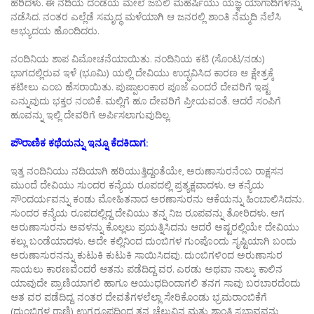
ಹರಿದಳು. ಈ ನದಿಯ ದಂಡೆಯ ಮೇಲೆ ಜಬಲಿ ಮಹರ್ಷಿಯು ಯಜ್ಞ ಯಾಗಾದಿಗಳನ್ನು
ನಡೆಸಿದ. ನಂತರ ಎಲ್ಲೆಡೆ ಸಮೃದ್ಧ ಮಳೆಯಾಗಿ ಆ ಜನರಲ್ಲಿ ಶಾಂತಿ ನೆಮ್ಮದಿ ನೆಲೆಸಿ
ಅಭ್ಯುದಯ ಹೊಂದಿದರು.
ನಂದಿನಿಯ ಶಾಪ ವಿಮೋಚನೆಯಾಯಿತು. ನಂದಿನಿಯ ಕಟಿ (ಸೊಂಟ/ನಡು)
ಭಾಗದಲ್ಲಿರುವ ಇಳೆ (ಭೂಮಿ) ಯಲ್ಲಿ ದೇವಿಯು ಉದ್ಭವಿಸಿದ ಕಾರಣ ಆ ಕ್ಷೇತ್ರಕ್ಕೆ
ಕಟೀಲು ಎಂಬ ಹೆಸರಾಯಿತು. ಪುಷ್ಪಾಲಂಕಾರ ಪೂಜೆ ಎಂದರೆ ದೇವರಿಗೆ ಇಷ್ಟ
ಎನ್ನುವುದು ಭಕ್ತರ ನಂಬಿಕೆ. ಮಲ್ಲಿಗೆ ಹೂ ದೇವರಿಗೆ ಪ್ರೀಯವಂತೆ. ಆದರೆ ಸಂಪಿಗೆ
ಹೂವನ್ನು ಇಲ್ಲಿ ದೇವರಿಗೆ ಅರ್ಪಿಸಲಾಗುವುದಿಲ್ಲ.
ಪೌರಾಣಿಕ ಕಥೆಯನ್ನು ಇನ್ನೂ ಕೆದಕಿದಾಗ:
ಇತ್ತ ನಂದಿನಿಯು ನದಿಯಾಗಿ ಹರಿಯುತ್ತಿದ್ದಂತೆಯೇ, ಅರುಣಾಸುರನೆಂಬ ರಾಕ್ಷಸನ
ಮುಂದೆ ದೇವಿಯು ಸುಂದರ ಕನ್ಯೆಯ ರೂಪದಲ್ಲಿ ಪ್ರತ್ಯಕ್ಷವಾದಳು. ಆ ಕನ್ಯೆಯ
ಸೌಂದರ್ಯವನ್ನು ಕಂಡು ಮೋಹಿತನಾದ ಅರಣಾಸುರನು ಆಕೆಯನ್ನು ಹಿಂಬಾಲಿಸಿದನು.
ಸುಂದರ ಕನ್ಯೆಯ ರೂಪದಲ್ಲಿದ್ದ ದೇವಿಯು ತನ್ನ ನಿಜ ರೂಪವನ್ನು ತೋರಿದಳು. ಆಗ
ಅರುಣಾಸುರನು ಅವಳನ್ನು ಕೊಲ್ಲಲು ಪ್ರಯತ್ನಿಸಿದನು ಆದರೆ ಅಷ್ಟರಲ್ಲಿಯೇ ದೇವಿಯು
ಕಲ್ಲು ಬಂಡೆಯಾದಳು. ಅದೇ ಕಲ್ಲಿನಿಂದ ದುಂಬಿಗಳ ಗುಂಪೊಂದು ಸೃಷ್ಟಿಯಾಗಿ ಬಂದು
ಅರುಣಾಸುರನನ್ನು ಕುಟುಕಿ ಕುಟುಕಿ ಸಾಯಿಸಿದವು. ದುಂಬಿಗಳಿಂದ ಅರುಣಾಸುರ
ಸಾಯಲು ಕಾರಣವೆಂದರೆ ಆತನು ಪಡೆದಿದ್ದ ವರ. ಎರಡು ಅಥವಾ ನಾಲ್ಕು ಕಾಲಿನ
ಯಾವುದೇ ಪ್ರಾಣಿಯಾಗಲಿ ಹಾಗೂ ಆಯುಧದಿಂದಾಗಲಿ ತನಗ ಸಾವು ಬರಬಾರದೆಂದು
ಆತ ವರ ಪಡೆದಿದ್ದ. ನಂತರ ದೇವತೆಗಳಲೆಲ್ಲಾ ಸೇರಿಕೊಂಡು ಭ್ರಮರಾಂಬಿಕೆಗೆ
(ದುಂಬಿಗಳ ರಾಣಿ) ಉಗ್ರರೂಪದಿಂದ ತನ್ನ ಚೆಲುವಿನ ಮತ್ತು ಶಾಂತಿ ಸ್ವಭಾವವನ್ನು