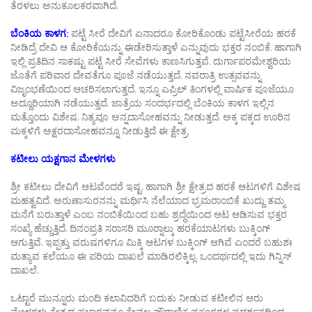
ತೆರಳಲು ಅನುಕೂಲಕರವಾಗಿದೆ.
ಬೆಂಕಿಯ ಕಾಳಗ:
ಪಟ್ಟೆ ಸೀರೆ ದೇವಿಗೆ ಏನಾದರೂ ಕೋರಿಕೊಂಡು ಪಟ್ಟೆಸೀರೆಯ ಹರಕೆ
ನೀಡಿದ್ರೆ ದೇವಿ ಆ ಕೋರಿಕೆಯನ್ನು ಈಡೇರಿಸುತ್ತಾಳೆ ಎನ್ನುವುದು ಭಕ್ತರ ನಂಬಿಕೆ. ಹಾಗಾಗಿ
ಇಲ್ಲಿ ಪ್ರತಿದಿನ ಸಾಕಷ್ಟು ಪಟ್ಟೆ ಸೀರೆ ಸೇವೆಗಳು ಕಾಣಸಿಗುತ್ತವೆ. ದುರ್ಗಾಪರಮೇಶ್ವರಿಯ
ಜೊತೆಗೆ ಪರಿವಾರ ದೇವತೆಗೂ ಪೂಜೆ ನಡೆಯುತ್ತದೆ. ನವರಾತ್ರಿ ಉತ್ಸವವನ್ನು
ವಿಜೃಂಭಣೆಯಿಂದ ಆಚರಿಸಲಾಗುತ್ತದೆ. ಇನ್ನೂ ಎಪ್ರಿಲ್ ತಿಂಗಳಲ್ಲಿ ವಾರ್ಷಿಕ ಪೂಜೆಯೂ
ಅದ್ದೂರಿಯಾಗಿ ನಡೆಯುತ್ತದೆ. ಜಾತ್ರೆಯ ಸಂದರ್ಭದಲ್ಲಿ ಬೆಂಕಿಯ ಕಾಳಗ ಇಲ್ಲಿನ
ಮತ್ತೊಂದು ವಿಶೇಷ. ನಿತ್ಯವೂ ಅನ್ನದಾಸೋಹವನ್ನು ನೀಡುತ್ತದೆ. ಅಕ್ಕ ಪಕ್ಕದ ಊರಿನ
ಮಕ್ಕಳಿಗೆ ಅಕ್ಷರದಾಸೋಹವನ್ನೂ ನೀಡುತ್ತಿದೆ ಈ ಕ್ಷೇತ್ರ.
ಕಟೀಲು ಯಕ್ಷಗಾನ ಮೇಳಗಳು
ಶ್ರೀ ಕಟೀಲು ದೇವಿಗೆ ಆಟವೆಂದರೆ ಇಷ್ಟ. ಹಾಗಾಗಿ ಶ್ರೀ ಕ್ಷೇತ್ರದ ಹರಕೆ ಆಟಗಳಿಗೆ ವಿಶೇಷ
ಮಹತ್ವವಿದೆ. ಅರುಣಾಸುರನನ್ನು ಮರ್ಧಿಸಿ ನೆಲೆಯಾದ ಭ್ರಮರಾಂಬಿಕೆ ಖುದ್ದು ತಮ್ಮ
ಮನೆಗೆ ಬರುತ್ತಾಳೆ ಎಂಬ ನಂಬಿಕೆಯಿಂದ ಬಹು ಶ್ರದ್ಧೆಯಿಂದ ಆಟ ಆಡಿಸುವ ಭಕ್ತರ
ಸಂಖ್ಯೆ ಹೆಚ್ಚುತ್ತಿದೆ. ದಿನಂಪ್ರತಿ ಸರಾಸರಿ ಮೂರ‍್ನಾಲ್ಕು ಹರಕೆಯಾಟಗಳು ಬುಕ್ಕಿಂಗ್
ಆಗುತ್ತಿವೆ. ಇಪ್ಪತ್ತು ವರುಷಗಳಿಗೂ ಮಿಕ್ಕಿ ಆಟಗಳ ಬುಕ್ಕಿಂಗ್ ಆಗಿವೆ ಎಂದರೆ ಬಹುಶಃ
ಮತ್ಯಾವ ಕಲೆಯೂ ಈ ಪರಿಯ ದಾಖಲೆ ಮಾಡಿರಲಿಕ್ಕಿಲ್ಲ. ಒಂದರ್ಥದಲ್ಲಿ ಇದು ಗಿನ್ನಿಸ್
ದಾಖಲೆ.
ಒಟ್ಟಾರೆ ಮುನ್ನೂರು ಮಂದಿ ಕಲಾವಿದರಿಗೆ ಬದುಕು ನೀಡುವ ಕಟೀಲಿನ ಆರು
ಮೇಳಗಳು ಕ್ಷೇತ್ರದ ಪ್ರಚಾರವನ್ನೂ ಕೇವಲ ಪೌರಾಣಿಕ ಪ್ರಸಂಗಗಳ ಪ್ರದರ್ಶನದಿಂದ