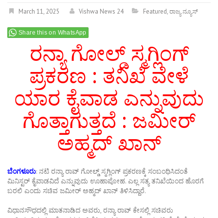
March 11, 2025
Vishwa News 24
Featured
,
ರಾಜ್ಯ ನ್ಯೂಸ್
Share this on WhatsApp
ರನ್ಯಾ ಗೋಲ್ಡ್ ಸ್ಮಗ್ಲಿಂಗ್
ಪ್ರಕರಣ : ತನಿಖೆ ವೇಳೆ
ಯಾರ ಕೈವಾಡ ಎನ್ನುವುದು
ಗೊತ್ತಾಗುತ್ತದೆ : ಜಮೀರ್
ಅಹ್ಮದ್ ಖಾನ್
ಬೆಂಗಳೂರು
: ನಟಿ ರನ್ಯಾ ರಾವ್ ಗೋಲ್ಡ್ ಸ್ಮಗ್ಲಿಂಗ್ ಪ್ರಕರಣಕ್ಕೆ ಸಂಬಂಧಿಸಿದಂತೆ
ಮಿನಿಸ್ಟರ್ ಕೈವಾಡವಿದೆ ಎನ್ನುವುದು ಊಹಾಪೋಹ. ಎಲ್ಲ ಸತ್ಯ ತನಿಖೆಯಿಂದ ಹೊರಗೆ
ಬರಲಿ ಎಂದು ಸಚಿವ ಜಮೀರ್ ಅಹ್ಮದ್ ಖಾನ್ ತಿಳಿಸಿದ್ದಾರೆ.
ವಿಧಾನಸೌಧದಲ್ಲಿ ಮಾತನಾಡಿದ ಅವರು, ರನ್ಯಾ ರಾವ್ ಕೇಸಲ್ಲಿ ಸಚಿವರು