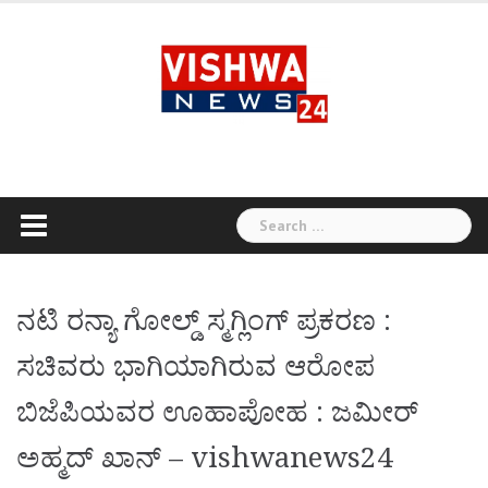
Skip
to
content
Search
for:
ನಟಿ ರನ್ಯಾ ಗೋಲ್ಡ್ ಸ್ಮಗ್ಲಿಂಗ್ ಪ್ರಕರಣ :
ಸಚಿವರು ಭಾಗಿಯಾಗಿರುವ ಆರೋಪ
ಬಿಜೆಪಿಯವರ ಊಹಾಪೋಹ : ಜಮೀರ್
ಅಹ್ಮದ್ ಖಾನ್ – vishwanews24