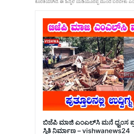
ಕೊರತೆಯಾಗಿದೆ. ಈ ಹಿನ್ನೆಲೆ ಯಡಿಯೂರಪ್ಪ ಮುಂದೆ ಬರಬೇಕು ಎಂ