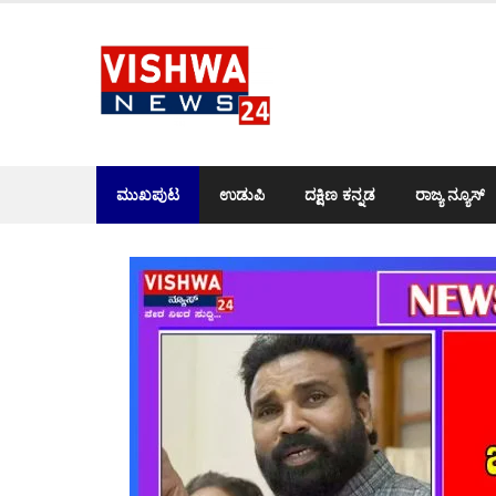
Skip
to
content
ಮುಖಪುಟ
ಉಡುಪಿ
ದಕ್ಷಿಣ ಕನ್ನಡ
ರಾಜ್ಯ ನ್ಯೂಸ್