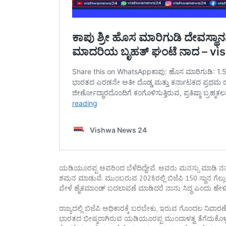
ಯಡಿಯೂರಪ್ಪ ಅವರಿಂದ ಬೆಳೆದಿದ್ದೇವೆ. ಅವರು ಮನಸ್ಸು ಮಾಡಿ ನನಗೆ 
ಶಮನ ಮಾಡುವೆ. ಮುಂಬರುವ 2028ರಲ್ಲಿ ಬಿಜೆಪಿ 150 ಸ್ಥಾನ ಗೆಲ
ವೇಳೆ ಹೈಕಮಾಂಡ್ ಬದಲಾವಣೆ ಮಾಡಿದರೆ ನಾನು ಸಿದ್ಧ ಎಂದು ಹೇಳಿದ್
ರಾಜ್ಯದಲ್ಲಿ ಬಿಜೆಪಿ ಅಧಿಕಾರಕ್ಕೆ ಬರಬೇಕು, ಇರುವ ಗೊಂದಲ ನಿವ
ಭಾರತದ ಭೀಷ್ಮರಾಗಿರುವ ಯಡಿಯೂರಪ್ಪ ಮುಂದಾಳತ್ವ ತೆಗೆದುಕೊಳ್ಳ