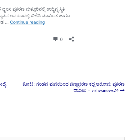
ಧ್ಯೆ
ಕೋಟ : ಗಂಡನ ಮನೆಯಿಂದ ಚಿನ್ನಾಭರಣ ಕದ್ದ ಆರೋಪ; ಪ್ರಕರಣ
ದಾಖಲು – vishwanews24