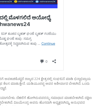
ಅವಕಾಶಕೊಟ್ಟರೆ ರಾಜ್ಯದ 224 ಕ್ಷೇತ್ರದಲ್ಲಿ ಸಂಘಟನೆ ಮಾಡಿ ಭಿನ್ನಾಭಿಪ್ರಾಯ
್ಲುವ ಕೆಲಸ ಮಾಡುತ್ತೇನೆ. ಯಡಿಯೂರಪ್ಪ ಅವರ ಆಶೀರ್ವಾದ ಬೇಕಾಗಿದೆ. ಒಂದು
ದಾರೆ.
ಾರಣೆಯಾಗಬೇಕು. ದೆಹಲಿಗೆ ಹೋಗಿರುವವರನ್ನು ಸಮಾಧಾನ ಮಾಡಬೇಕಾಗಿದೆ. ದಕ್ಷಿಣ
ಬೇಕಾಗಿದೆ. ವಿಜಯೇಂದ್ರ ಅವರು ಹೊಸದಾಗಿ ಅಧ್ಯಕ್ಷರಾಗಿದ್ದು, ಅನುಭವದ