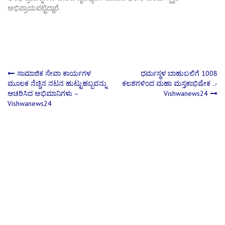
ಅಭಿಪ್ರಾಯಪಟ್ಟಿದ್ದಾರೆ.
Post
ಸಾಮಾಜಿಕ ಸೇವಾ ಕಾರ್ಯಗಳ
ಧರ್ಮಸ್ಥಳ ಬಾಹುಬಲಿಗೆ 1008
ಮೂಲಕ ನೆಚ್ಚಿನ ನಟನ ಹುಟ್ಟುಹಬ್ಬವನ್ನು
ಕಲಶಗಳಿಂದ ಮಹಾ ಮಸ್ತಕಾಭಿಷೇಕ ..-
ಆಚರಿಸಿದ ಅಭಿಮಾನಿಗಳು –
Vishwanews24
navigation
Vishwanews24