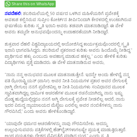
Share this on WhatsApp
ನವದೆಹಲಿ:
ಶಬರಿಮಲೆಯಲ್ಲಿ 50 ವರ್ಷದ ಒಳಗಿನ ಮಹಿಳೆಯರಿಗೆ ಪ್ರವೇಶಕ್ಕೆ
ಅವಕಾಶ ಕಲ್ಪಿಸಿರುವ ಸುಪ್ರೀಂ ಕೋರ್ಟ್​ನ ತೀರ್ಪಿನಿಂದಾಗಿ ಕೇರಳದಲ್ಲಿ ಉಂಟಾಗಿರುವ
ಘರ್ಷಣೆಯ ಕುರಿತು ಸ್ಮೃತಿ ಇರಾನಿ ಅವರು ತಡವಾಗಿ ಮಾತನಾಡಿದ್ದಾರೆ. ಈ ವೇಳೆ
ಅವರು ತಮ್ಮದೇ ಅನುಭವವೊಂದನ್ನು ಉದಾಹರಣೆಯಾಗಿ ನೀಡಿದ್ದಾರೆ.
ಶುಕ್ರವಾರ ದೆಹಲಿ ವಿಶ್ವವಿದ್ಯಾಲಯದಲ್ಲಿ ಆಯೋಜಿಸಿದ್ದ ಕಾರ್ಯಕ್ರಮವೊಂದರಲ್ಲಿ ಸ್ಮೃತಿ
ಇರಾನಿ ಭಾಗವಹಿಸಿದ್ದರು. ಶಬರಿಮಲೆ ಪ್ರಕರಣದ ಕುರಿತು ಅವರು ಹಿಂದೊಮ್ಮೆ ನೀಡಿದ್ದ ”
ಪ್ರಾರ್ಥಿಸುವ ಹಕ್ಕು ಎಂಬುದು ಅಪಹಾಸ್ಯ ಮಾಡುವ ಹಕ್ಕಲ್ಲ, ” ಎಂಬ ಹೇಳಿಕೆ ಕುರಿತು
ವಿದ್ಯಾರ್ಥಿಗಳು ಪ್ರಶ್ನೆ ಮಾಡಿದರು. ಈ ವೇಳೆ ಮಾತನಾಡಿರುವ ಅವರು,
“ನಾನು ನನ್ನ ಅನುಭವದ ಮೂಲಕ ಮಾತನಾಡುತ್ತೇನೆ. ಇದನ್ನೇ ಅಂದು ಹೇಳಿದ್ದೆ. ನನ್ನ
ಪತಿ ಝೊರಾಷ್ಟ್ರಿಯನ್​ (ಪಾರ್ಸಿ). ಅವರ ನೀತಿ ನಿಯಮಗಳ ಪ್ರಕಾರ ಅವರ ದೇಗುಲಕ್ಕೆ
(ಅಗ್ನಿ ದೇಗುಲ) ನನಗೆ ಪ್ರವೇಶವಿಲ್ಲ. ಆ ನೀತಿ ನಿಯಮಗಳು ಸಂವಿಧಾನದ ಮೂಲಕ
ಸ್ಥಾಪಿತವಾಗಿದ್ದಲ್ಲ. ಧಾರ್ಮಿಕ ಆಚರಣೆಗಳ ಮೂಲಕ ರಚನೆಯಾಗಿದ್ದು. ನಾನು ಇಷ್ಟು
ದೊಡ್ಡ ಹುದ್ದೆಯಲ್ಲಿದ್ದರೂ ನನಗೆ ಅಗ್ನಿ ದೇಗುಲಕ್ಕೆ ಪ್ರವೇಶ ನೀಡಲಿಲ್ಲ. ಆದರೆ, ನಾನು
ಇದರ ವಿರುದ್ಧ ನ್ಯಾಯಾಲಯದ ಮೆಟ್ಟಿಲು ಏರಲಿಲ್ಲ. ಅವರ ನಂಬಿಕೆಗಳನ್ನು ನಾನು
ಗೌರವಿಸಿದೆ,” ಎಂದು ಅವರು ಹೇಳಿಕೊಂಡಿದ್ದಾರೆ.
“ಯಾವುದೇ ಧರ್ಮದ ಆಚರಣೆಗಳನ್ನು ನಾವು ಗೌರವಿಸಬೇಕು. ಅದನ್ನು
ಉಲ್ಲಂಘಿಸುವವರು ಪತ್ರಿಕೆಗಳಲ್ಲಿ ಹೆಡ್​ಲೈನ್​ಗಳಾಗಲಷ್ಟೇ ಪ್ರಯತ್ನ ಮಾಡುತ್ತಿರುತ್ತಾರೆ.
ಅಂಥ ಪ್ರಯತ್ನಗಳು ದೇಶದ ವೈವಿಧ್ಯತೆಗೆ ಮಾಡಿದ ಭಂಗ,” ಎಂದು ಸ್ಮೃತಿ