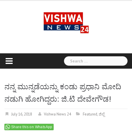
Skip
to
content
Search
for:
ನನ್ನ ಮುನ್ನಡೆಯನ್ನು ಕಂಡು ಪ್ರಧಾನಿ ಮೋದಿ
ನಡುಗಿ ಹೋಗಿದ್ದರು: ಜಿ.ಟಿ ದೇವೇಗೌಡ!
July 16, 2018
Vishwa News 24
Featured
,
ಜಿಲ್ಲೆ
Share this on WhatsApp