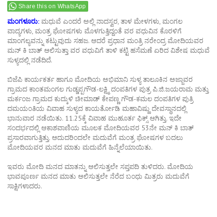
Share this on WhatsApp
ಮಂಗಳೂರು:
ಮಧುವೆ ಎಂದರೆ ಅಲ್ಲಿ ನಾದಸ್ವರ, ತಾಳ ಮೇಳಗಳು, ಮಂಗಲ
ವಾದ್ಯಗಳು, ಮಂತ್ರ ಘೋಷಗಳು ಮೊಳಗುತ್ತಿದ್ದಂತೆ ವರ ವಧುವಿನ ಕೊರಳಿಗೆ
ಮಾಂಗಲ್ಯವನ್ನು ಕಟ್ಟುವುದು ಸಹಜ. ಆದರೆ ಪ್ರಧಾನ ಮಂತ್ರಿ ನರೇಂದ್ರ ಮೋದಿಯವರ
ಮನ್ ಕಿ ಬಾತ್ ಆಲಿಸುತ್ತಾ ವರ ವಧುವಿಗೆ ತಾಳಿ ಕಟ್ಟಿ ಹಸೆಮಣೆ ಏರಿದ ವಿಶೇಷ ಮಧುವೆ
ಸುಳ್ಯದಲ್ಲಿ ನಡೆದಿದೆ.
ಬಿಜೆಪಿ ಕಾರ್ಯಕರ್ತ ಹಾಗೂ ಮೋದಿಯ ಅಭಿಮಾನಿ ಸುಳ್ಯ ತಾಲೂಕಿನ ಅಜ್ಜಾವರ
ಗ್ರಾಮದ ಕಾಂತಮಂಗಲ ಗುಡ್ಡಪ್ಪಗೌಡ-ಲಕ್ಷ್ಮಿ ದಂಪತಿಗಳ ಪುತ್ರ ಪಿ.ಜಿ.ಜಯರಾಮ ಮತ್ತು
ಮರ್ಕಂಜ ಗ್ರಾಮದ ಕುದ್ಕುಳಿ ಚೀಮಾಡ್ ಕೇಪಣ್ಣ ಗೌಡ-ಕಮಲ ದಂಪತಿಗಳ ಪುತ್ರಿ
ದಮಯಂತಿಯ ವಿವಾಹ ಸುಳ್ಯದ ಕಾಯರ್ತೋಡಿ ಮಹಾವಿಷ್ಣು ದೇವಸ್ಥಾನದಲ್ಲಿ
ಭಾನುವಾರ ನಡೆಯಿತು. 11.25ಕ್ಕೆ ವಿವಾಹ ಮುಹೂರ್ತ ಫಿಕ್ಸ್ ಆಗಿತ್ತು. ಇದೇ
ಸಂದರ್ಭದಲ್ಲಿ ಆಕಾಶವಾಣಿಯ ಮೂಲಕ ಮೋದಿಯವರ 53ನೇ ಮನ್ ಕಿ ಬಾತ್
ಪ್ರಸಾರವಾಗುತ್ತಿತ್ತು. ಆದುದರಿಂದಲೇ ಮದುವೆಗೆ ಮಂತ್ರ ಘೋಷಗಳ ಬದಲು
ಮೋದಿಯವರ ಮನದ ಮಾತು ಮದುವೆಗೆ ಹಿನ್ನೆಲೆಯಾಯಿತು.
ಇವರು ಮೋದಿ ಮನದ ಮಾತನ್ನು ಆಲಿಸುತ್ತಲೇ ಸಪ್ತಪದಿ ತುಳಿದರು. ಮೋದಿಯ
ಭಾವಪೂರ್ಣ ಮನದ ಮಾತು ಆಲಿಸುತ್ತಲೇ ನೆರೆದ ಬಂಧು ಮಿತ್ರರು ಮದುವೆಗೆ
ಸಾಕ್ಷಿಗಳಾದರು.