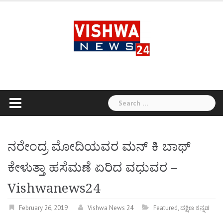
Skip
to
content
Search
for:
ನರೇಂದ್ರ ಮೋದಿಯವರ ಮನ್ ಕಿ ಬಾಥ್
ಕೇಳುತ್ತಾ ಹಸೆಮಣೆ ಏರಿದ ವಧುವರ –
Vishwanews24
February 26, 2019
Vishwa News 24
Featured
,
ದಕ್ಷಿಣ ಕನ್ನಡ