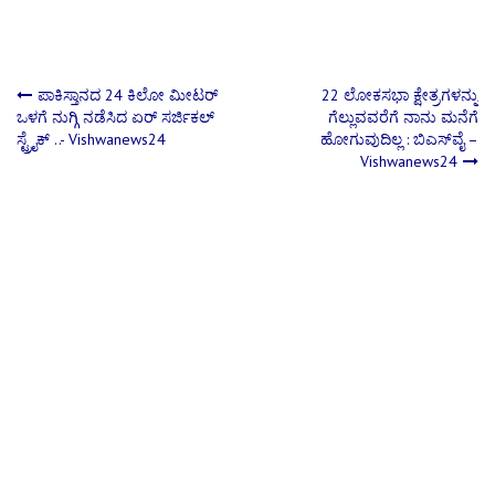
Post
ಪಾಕಿಸ್ತಾನದ 24 ಕಿಲೋ ಮೀಟರ್
22 ಲೋಕಸಭಾ ಕ್ಷೇತ್ರಗಳನ್ನು
ಒಳಗೆ ನುಗ್ಗಿ ನಡೆಸಿದ ಏರ್ ಸರ್ಜಿಕಲ್
ಗೆಲ್ಲುವವರೆಗೆ ನಾನು ಮನೆಗೆ
ಸ್ಟ್ರೈಕ್ ..- Vishwanews24
ಹೋಗುವುದಿಲ್ಲ : ಬಿಎಸ್​ವೈ –
navigation
Vishwanews24