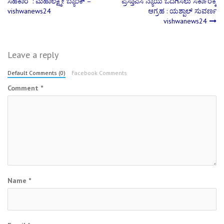
ಸಹಕಾರ : ಮಹಾಲಕ್ಷ್ಮೀ ಬ್ಯಾಂಕ್ –
ಪ್ರಸ್ತಾಪಿಸಿ ನ್ಯಾಯ ಒದಗಿಸಲು ಸರ್ಕಾರಕ್ಕೆ
navigation
vishwanews24
ಆಗ್ರಹ : ಯಶ್ಪಾಲ್ ಸುವರ್ಣ
vishwanews24
Leave a reply
Default Comments (0)
Facebook Comments
Comment
*
Name
*