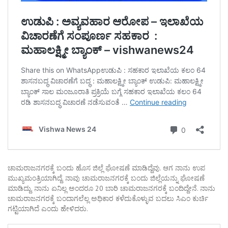
ಚಾಮರಾಜನಗರಕ್ಕೆ ಬಂದು ಹೊಸ ಜಿಲ್ಲೆ ಘೋಷಣೆ ಮಾಡಿದ್ದೆವು. ಆಗ ನಾನು ಉಪ
ಮುಖ್ಯಮಂತ್ರಿಯಾಗಿದ್ದೆ. ನಾವು ಚಾಮರಾಜನಗರಕ್ಕೆ ಬಂದು ಜಿಲ್ಲೆಯನ್ನು ಘೋಷಣೆ
ಮಾಡಿದ್ದು. ನಾನು ಏನಿಲ್ಲ ಅಂದರೂ 20 ಬಾರಿ ಚಾಮರಾಜನಗರಕ್ಕೆ ಬಂದಿದ್ದೇನೆ. ನಾನು
ಚಾಮರಾಜನಗರಕ್ಕೆ ಬಂದಾಗಲೆಲ್ಲ ಅಧಿಕಾರ ಕಳೆದುಕೊಳ್ಳುವ ಬದಲು ಸಿಎಂ ಕುರ್ಚಿ
ಗಟ್ಟಿಯಾಗಿದೆ ಎಂದು ಹೇಳಿದರು.