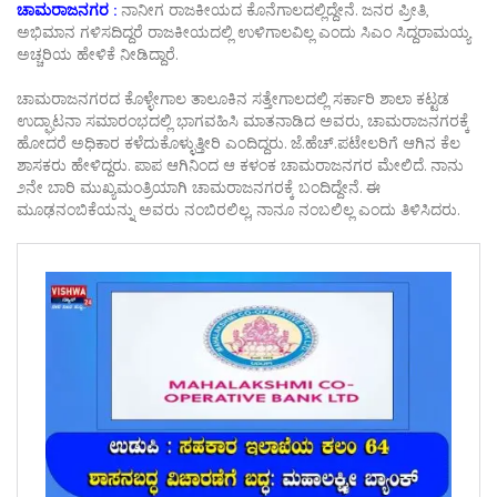
ಚಾಮರಾಜನಗರ :
ನಾನೀಗ ರಾಜಕೀಯದ ಕೊನೆಗಾಲದಲ್ಲಿದ್ದೇನೆ. ಜನರ ಪ್ರೀತಿ,
ಅಭಿಮಾನ ಗಳಿಸದಿದ್ದರೆ ರಾಜಕೀಯದಲ್ಲಿ ಉಳಿಗಾಲವಿಲ್ಲ ಎಂದು ಸಿಎಂ ಸಿದ್ದರಾಮಯ್ಯ
ಅಚ್ಚರಿಯ ಹೇಳಿಕೆ ನೀಡಿದ್ದಾರೆ.
ಚಾಮರಾಜನಗರದ ಕೊಳ್ಳೇಗಾಲ ತಾಲೂಕಿನ ಸತ್ತೇಗಾಲದಲ್ಲಿ ಸರ್ಕಾರಿ ಶಾಲಾ ಕಟ್ಟಡ
ಉದ್ಘಾಟನಾ ಸಮಾರಂಭದಲ್ಲಿ ಭಾಗವಹಿಸಿ ಮಾತನಾಡಿದ ಅವರು, ಚಾಮರಾಜನಗರಕ್ಕೆ
ಹೋದರೆ ಅಧಿಕಾರ ಕಳೆದುಕೊಳ್ಳುತ್ತೀರಿ ಎಂದಿದ್ದರು. ಜೆ.ಹೆಚ್.ಪಟೇಲರಿಗೆ ಆಗಿನ ಕೆಲ
ಶಾಸಕರು ಹೇಳಿದ್ದರು. ಪಾಪ ಆಗಿನಿಂದ ಆ ಕಳಂಕ ಚಾಮರಾಜನಗರ ಮೇಲಿದೆ. ನಾನು
೨ನೇ ಬಾರಿ ಮುಖ್ಯಮಂತ್ರಿಯಾಗಿ ಚಾಮರಾಜನಗರಕ್ಕೆ ಬಂದಿದ್ದೇನೆ. ಈ
ಮೂಢನಂಬಿಕೆಯನ್ನು ಅವರು ನಂಬಿರಲಿಲ್ಲ, ನಾನೂ ನಂಬಲಿಲ್ಲ ಎಂದು ತಿಳಿಸಿದರು.