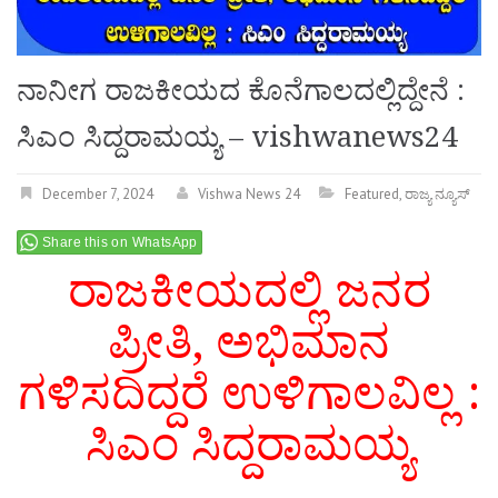
ನಾನೀಗ ರಾಜಕೀಯದ ಕೊನೆಗಾಲದಲ್ಲಿದ್ದೇನೆ :
ಸಿಎಂ ಸಿದ್ದರಾಮಯ್ಯ – vishwanews24
December 7, 2024
Vishwa News 24
Featured
,
ರಾಜ್ಯ ನ್ಯೂಸ್
Share this on WhatsApp
ರಾಜಕೀಯದಲ್ಲಿ
ಜನರ
ಪ್ರೀತಿ, ಅಭಿಮಾನ
ಗಳಿಸದಿದ್ದರೆ ಉಳಿಗಾಲವಿಲ್ಲ :
ಸಿಎಂ ಸಿದ್ದರಾಮಯ್ಯ