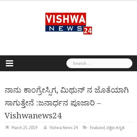
Skip
to
content
Search
for:
ನಾನು ಕಾಂಗ್ರೇಸ್ಸಿಗ, ಮಿಥುನ್ ನ ಜೊತೆಯಾಗಿ
ಸಾಗುತ್ತೇನೆ :ಜನಾರ್ಧನ ಪೂಜಾರಿ –
Vishwanews24
March 25, 2019
Vishwa News 24
Featured
,
ದಕ್ಷಿಣ ಕನ್ನಡ