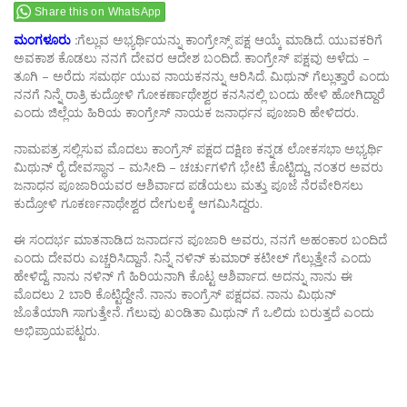
Share this on WhatsApp
ಮಂಗಳೂರು
:
ಗೆಲ್ಲುವ ಅಭ್ಯರ್ಥಿಯನ್ನು ಕಾಂಗ್ರೇಸ್ಸ್ ಪಕ್ಷ ಆಯ್ಕೆ ಮಾಡಿದೆ. ಯುವಕರಿಗೆ
ಅವಕಾಶ ಕೊಡಲು ನನಗೆ ದೇವರ ಆದೇಶ ಬಂದಿದೆ. ಕಾಂಗ್ರೇಸ್ ಪಕ್ಷವು ಅಳೆದು –
ತೂಗಿ – ಅರೆದು ಸಮರ್ಥ ಯುವ ನಾಯಕನನ್ನು ಆರಿಸಿದೆ. ಮಿಥುನ್ ಗೆಲ್ಲುತ್ತಾರೆ ಎಂದು
ನನಗೆ ನಿನ್ನೆ ರಾತ್ರಿ ಕುದ್ರೋಳಿ ಗೋಕರ್ಣಾಥೇಶ್ವರ ಕನಸಿನಲ್ಲಿ ಬಂದು ಹೇಳಿ ಹೋಗಿದ್ದಾರೆ
ಎಂದು ಜಿಲ್ಲೆಯ ಹಿರಿಯ ಕಾಂಗ್ರೇಸ್ ನಾಯಕ ಜನಾರ್ಧನ ಪೂಜಾರಿ ಹೇಳಿದರು.
ನಾಮಪತ್ರ ಸಲ್ಲಿಸುವ ಮೊದಲು ಕಾಂಗ್ರೆಸ್ ಪಕ್ಷದ ದಕ್ಷಿಣ ಕನ್ನಡ ಲೋಕಸಭಾ ಅಭ್ಯರ್ಥಿ
ಮಿಥುನ್ ರೈ ದೇವಸ್ಥಾನ – ಮಸೀದಿ – ಚರ್ಚುಗಳಿಗೆ ಭೇಟಿ ಕೊಟ್ಟಿದ್ದು, ನಂತರ ಅವರು
ಜನಾಧನ ಪೂಜಾರಿಯವರ ಆಶಿರ್ವಾದ ಪಡೆಯಲು ಮತ್ತು ಪೂಜೆ ನೆರವೇರಿಸಲು
ಕುದ್ರೋಳಿ ಗೂಕರ್ಣನಾಥೇಶ್ವರ ದೇಗುಲಕ್ಕೆ ಆಗಮಿಸಿದ್ದರು.
ಈ ಸಂದರ್ಭ ಮಾತನಾಡಿದ ಜನಾರ್ದನ ಪೂಜಾರಿ ಅವರು, ನನಗೆ ಅಹಂಕಾರ ಬಂದಿದೆ
ಎಂದು ದೇವರು ಎಚ್ಚರಿಸಿದ್ದಾನೆ. ನಿನ್ನೆ ನಳಿನ್ ಕುಮಾರ್ ಕಟೀಲ್ ಗೆಲ್ಲುತ್ತೇನೆ ಎಂದು
ಹೇಳಿದ್ದೆ. ನಾನು ನಳಿನ್ ಗೆ ಹಿರಿಯನಾಗಿ ಕೊಟ್ಟ ಆಶಿರ್ವಾದ. ಅದನ್ನು ನಾನು ಈ
ಮೊದಲು 2 ಬಾರಿ ಕೊಟ್ಟಿದ್ದೇನೆ. ನಾನು ಕಾಂಗ್ರೆಸ್ ಪಕ್ಷದವ. ನಾನು ಮಿಥುನ್
ಜೊತೆಯಾಗಿ ಸಾಗುತ್ತೇನೆ. ಗೆಲುವು ಖಂಡಿತಾ ಮಿಥುನ್ ಗೆ ಒಲಿದು ಬರುತ್ತದೆ ಎಂದು
ಅಭಿಪ್ರಾಯಪಟ್ಟರು.