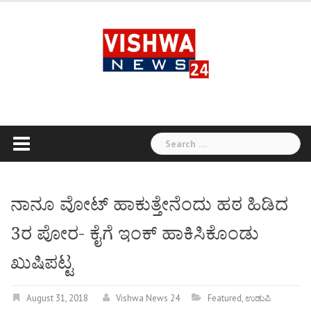
Skip
to
content
Search
for:
ನಾನೂ ವೋಟ್ ಹಾಕುತ್ತೇನೆಂದು ಹಠ ಹಿಡಿದ
3ರ ಪೋರ- ಕೈಗೆ ಇಂಕ್ ಹಾಕಿಸಿಕೊಂಡು
ಖುಷಿಪಟ್ಟ
August 31, 2018
Vishwa News 24
Featured
,
ಉಡುಪಿ