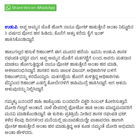
Share this on WhatsApp
ಉಡುಪಿ:
ಅಪ್ಪ ಅಮ್ಮನ ಜೊತೆ ಹೋಗಿ ನಾನೂ ವೋಟ್ ಹಾಕುತ್ತೇನೆ ಅಂತಾ ನಿಟ್ಟೂರಿನ
3 ವರ್ಷದ ಪೋರ ಹಠ ಹಿಡಿದು, ಕೊನೆಗೆ ಅತ್ತು ಕರೆದು ಕೈಗೆ ಇಂಕ್
ಹಾಕಿಸಿಕೊಂಡಿದ್ದಾನೆ.
ಹಾಲುಗಲ್ಲದ ಹಸುಳೆ ರಿಹಾಂಶ್‍ಗೆ ಈಗ ಮೂರರ ಹರೆಯ. ಇವನು ಉಡುಪಿ ಶಾಸಕ
ರಘುಪತಿ ಭಟ್ಟರ ಮಗ. ಅಪ್ಪ ಅಮ್ಮನ ಜೊತೆಗೆ ಮತಗಟ್ಟೆಗೆ ಬಂದ, ಅವರು ಮತದಾನ
ಮಾಡಲು ಹೋಗುತ್ತಿದ್ದಂತೆ ನಾನೂ ವೋಟ್ ಹಾಕುತ್ತೇನೆ ಅಂತಾ ಹಠ ಮಾಡಿ,
ಅಳಲಾರಂಭಿಸಿದ್ದಾನೆ. ಶಾಸಕರ ಕಾರು ಚಾಲಕ ವಿಜಯ್, ಅಧಿಕಾರಿಗಳ ಬಳಿಗೆ
ರಿಹಾಂಶ್‍ನನ್ನು ಕರದೊಯ್ದರು. ಮತಗಟ್ಟೆಯ ಹೊರಗೆ ಕುಳಿತ್ತಿದ್ದ ಅಧಿಕಾರಿಗಳು
ಪೆನ್ನಿನಿಂದ ರಿಹಾಂಶ್ ಎಡಗೈ ತೋರ್ಬೆರಳಿಗೆ ಶಾಹಿಮುದ್ರೆ ಹಾಕಿಸಿದ್ದಾರೆ. ಆಗ ಆತನು
ಅಳುವುದನ್ನು ನಿಲ್ಲಿಸಿದ್ದಾನೆ.
ಗಮ್ಮತ್ತು ಏನಂದರೆ ಶಾಹಿ ಹಾಕ್ಕೊಂಡು ಬಂದವನೇ ವಿಕ್ಟರಿ ಸಿಂಬಲ್ ತೋರಿಸುತ್ತಾನೆ.
ಮೋದಿ ಗೆಲ್ತಾರೆ ಅಂತಾನೆ. ನಾಳೆ ಪೇಪರಲ್ಲಿ ಫೋಟೋ ಹಾಕಿ ಅಂತಾ ಮಾಧ್ಯಮದವರಿಗೆ
ಮನವಿ ಮಾಡಿಕೊಂಡಿದ್ದಾನೆ. ಈ ಕುರಿತು ಪ್ರತಿಕ್ರಿಯೆ ನೀಡಿದ ಶಾಸಕ ರಘುಪತಿ ಭಟ್,
ಕಳೆದ ಕೆಲವು ದಿನಗಳಿಂದ ಮನೆಯಲ್ಲಿ ಚುನಾವಣೆಯದ್ದೇ ವಾತಾವರಣ. ಹಾಗಾಗಿ
ವೋಟ್ ಹಾಕುತ್ತೇನೆ ಅಂತಾ ಹಠ ಮಾಡುತ್ತಿದ್ದ. ಆತ ಕೂಡ ನಮ್ಮಂತೆ ಮೋದಿ ಅಭಿಮಾನಿ
ಅಂತಾ ಹೇಳಿದರು.