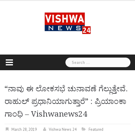
Skip
to
content
Search
for:
“ನಾವು ಈ ಲೋಕಸಭೆ ಚುನಾವಣೆ ಗೆಲ್ಲುತ್ತೇವೆ.
ರಾಹುಲ್ ಪ್ರಧಾನಿಯಾಗುತ್ತಾರೆ” : ಪ್ರಿಯಾಂಕಾ
ಗಾಂಧಿ – Vishwanews24
March 28, 2019
Vishwa News 24
Featured