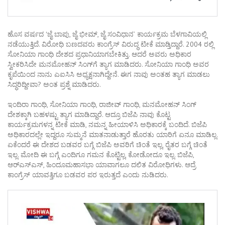
ಹೊಸ ವರ್ಷದ ʻಜೈ ಬಾಪು, ಜೈ ಭೀಮ್, ಜೈ ಸಂವಿಧಾನʼ ಕಾರ್ಯಕ್ರಮ ಬೆಳಗಾವಿಯಲ್ಲಿ
ನಡೆಯುತ್ತಿದೆ. ವಿರೋಧಿ ಬಣದವರು ಕಾಂಗ್ರೆಸ್ ವಿರುದ್ಧ ಟೀಕೆ ಮಾಡ್ತಿದ್ದಾರೆ. 2004 ರಲ್ಲಿ
ಸೋನಿಯಾ ಗಾಂಧಿ ದೇಶದ ಪ್ರಧಾನಿಯಾಗಬೇಕಿತ್ತು. ಆದರೆ ಅವರು ಅಧಿಕಾರ
ಸ್ವೀಕರಿಸಿದೇ ಮನಮೋಹನ್ ಸಿಂಗ್‌ಗೆ ತ್ಯಾಗ ಮಾಡಿದರು. ಸೋನಿಯಾ ಗಾಂಧಿ ಅವರ
ಕೃಪೆಯಿಂದ ನಾನು ಎಐಸಿಸಿ ಅಧ್ಯಕ್ಷನಾಗಿದ್ದೇನೆ. ಈಗ ನಾವು ಅಂತಹ ತ್ಯಾಗ ಮಾಡಲು
ಸಿದ್ಧರಿದ್ದೀವಾ? ಅಂತ ಪ್ರಶ್ನೆ ಮಾಡಿದರು.
ಇಂದಿರಾ ಗಾಂಧಿ, ಸೋನಿಯಾ ಗಾಂಧಿ, ರಾಜೀವ್ ಗಾಂಧಿ, ಮನಮೋಹನ್ ಸಿಂಗ್
ದೇಶಕ್ಕಾಗಿ ಬಹಳಷ್ಟು ತ್ಯಾಗ ಮಾಡಿದ್ದಾರೆ. ಆದ್ರೂ ಬಿಜೆಪಿ ನಾವು ಕೊಟ್ಟ
ಕಾರ್ಯಕ್ರಮಗಳನ್ನ ಟೀಕೆ ಮಾಡಿ, ನಮನ್ನ ಹೀಯಾಳಿಸಿ ಅಧಿಕಾರಕ್ಕೆ ಬಂದಿದೆ. ಬಿಜೆಪಿ
ಅಧಿಕಾರದಲ್ಲೇ ಇದ್ದರೂ ಸುಮ್ಮನೆ ಮಾತನಾಡುತ್ತಾರೆ ಹೊರತು ಯಾರಿಗೆ ಏನೂ ಮಾಡಿಲ್ಲ.
ಏಕೆಂದರೆ ಈ ದೇಶದ ಬಡವರ ಬಗ್ಗೆ ಬಿಜೆಪಿ ಅವರಿಗೆ ಚಿಂತೆ ಇಲ್ಲ, ರೈತರ ಬಗ್ಗೆ ಚಿಂತೆ
ಇಲ್ಲ. ಮೋದಿ ಈ ಬಗ್ಗೆ ಎಂದಿಗೂ ಗಮನ ಕೊಟ್ಟಿಲ್ಲ, ಕೋಡೋದೂ ಇಲ್ಲ. ಬಿಜೆಪಿ,
ಆರ್‌ಎಸ್‌ಎಸ್‌, ಹಿಂದೂಮಹಾಸಭಾ ಯಾವಾಗಲೂ ದಲಿತ ವಿರೋಧಿಗಳು. ಆದ್ರೆ
ಕಾಂಗ್ರೆಸ್‌ ಯಾವತ್ತಿಗೂ ಬಡವರ ಪರ ಇರುತ್ತದೆ ಎಂದು ನುಡಿದರು.