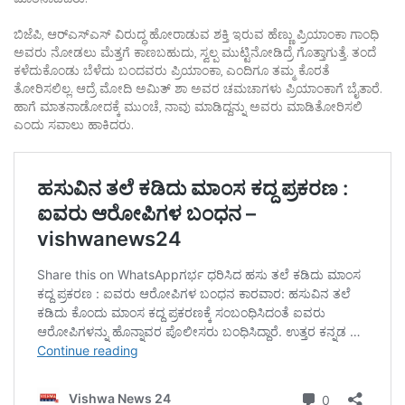
ಬಿಜೆಪಿ, ಆರ್‌ಎಸ್ಎಸ್ ವಿರುದ್ಧ ಹೋರಾಡುವ ಶಕ್ತಿ ಇರುವ ಹೆಣ್ಣು ಪ್ರಿಯಾಂಕಾ ಗಾಂಧಿ
ಅವರು ನೋಡಲು ಮೆತ್ತಗೆ ಕಾಣಬಹುದು, ಸ್ವಲ್ಪ ಮುಟ್ಟಿನೋಡಿದ್ರೆ ಗೊತ್ತಾಗುತ್ತೆ. ತಂದೆ
ಕಳೆದುಕೊಂಡು ಬೆಳೆದು ಬಂದವರು ಪ್ರಿಯಾಂಕಾ, ಎಂದಿಗೂ ತಮ್ಮ ಕೊರತೆ
ತೋರಿಸಲಿಲ್ಲ. ಆದ್ರೆ ಮೋದಿ ಅಮಿತ್‌ ಶಾ ಅವರ ಚಮಚಾಗಳು ಪ್ರಿಯಾಂಕಾಗೆ ಬೈತಾರೆ.
ಹಾಗೆ ಮಾತನಾಡೋದಕ್ಕೆ ಮುಂಚೆ, ನಾವು ಮಾಡಿದ್ದನ್ನು ಅವರು ಮಾಡಿತೋರಿಸಲಿ
ಎಂದು ಸವಾಲು ಹಾಕಿದರು.