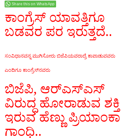
Share this on WhatsApp
ಕಾಂಗ್ರೆಸ್‌ ಯಾವತ್ತಿಗೂ
ಬಡವರ ಪರ ಇರುತ್ತದೆ..
ಸಂವಿಧಾನವನ್ನ ಮುಗಿಸೋರು ಬಿಜೆಪಿಯವರಾದ್ರೆ
ಕಾಪಾಡುವವರು
ಎಂದಿಗೂ ಕಾಂಗ್ರೆಸ್‌ನವರು
ಬಿಜೆಪಿ, ಆರ್‌ಎಸ್‌ಎಸ್‌
ವಿರುದ್ಧ ಹೋರಾಡುವ ಶಕ್ತಿ
ಇರುವ ಹೆಣ್ಣು ಪ್ರಿಯಾಂಕಾ
ಗಾಂಧಿ..