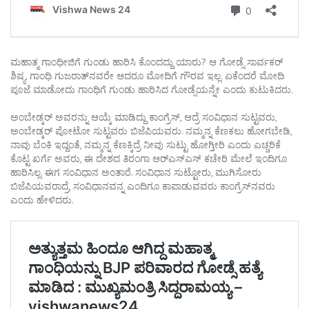
ಮಹಾತ್ಮ ಗಾಂಧೀಜಿಗೆ ಗುಂಡು ಹಾರಿಸಿ ಕೊಂದದ್ದು ಯಾರು? ಆ ಗೋಡ್ಸೆ ಸಾರ್ವಕರ್‌
ಶಿಷ್ಯ. ಗಾಂಧಿ ಗುಜರಾತ್‌ನವರೇ ಆದರೂ ಮೋದಿಗೆ ಗೌರವ ಇಲ್ಲ. ಏಕೆಂದರೆ ಮೋದಿ
ಪೂಜೆ ಮಾಡೋದು ಗಾಂಧಿಗೆ ಗುಂಡು ಹಾರಿಸಿದ ಗೋಡ್ಸೆಯನ್ನೇ ಎಂದು ಕುಟುಕಿದರು.
ಅಂಬೇಡ್ಕರ್ ಅವರನ್ನು ಆಯ್ಕೆ ಮಾಡಿದ್ದು ಕಾಂಗ್ರೆಸ್, ಆದ್ರೆ ಸಂವಿಧಾನ ಸುಟ್ಟವರು,
ಅಂಬೇಡ್ಕರ್ ಪೋಟೋ ಸುಟ್ಟವರು ಬಿಜೆಪಿಯವರು. ನಮ್ಮನ್ನ ಕೆಣಕಲು ಹೋಗಬೇಡಿ,
ನಾವು ಬೆಂಕಿ ಇದ್ದಂತೆ, ನಮ್ಮನ್ನ ಕೆಣಕ್ಕಿದ್ರೆ ನೀವು ಸುಟ್ಟು ಹೋಗ್ತೀರಿ ಎಂದು ಎಚ್ಚರಿಕೆ
ಕೊಟ್ಟ ಖರ್ಗೆ ಅವರು, ಈ ದೇಶದ ತಿರಂಗಾ ಆರ್‌ಎಸ್‌ಎಸ್‌ ಕಚೇರಿ ಮೇಲೆ ಇಂದಿಗೂ
ಹಾರಿಸಿಲ್ಲ. ಈಗ ಸಂವಿಧಾನ ಅಂತಾರೆ. ಸಂವಿಧಾನ ಸುಟ್ಟೋರು, ಮುಗಿಸೋರು
ಬಿಜೆಪಿಯವರಾದ್ರೆ, ಸಂವಿಧಾನವನ್ನ ಎಂದಿಗೂ ಕಾಪಾಡುವವರು ಕಾಂಗ್ರೆಸ್‌ನವರು
ಎಂದು ಹೇಳಿದರು.