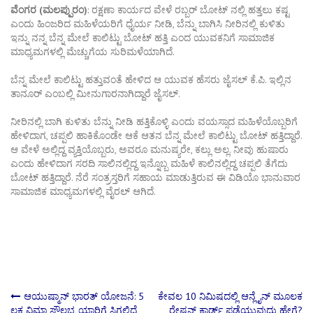
ವೆಂಗರ (ಮಲಪ್ಪುರಂ)
: ರಕ್ಷಣಾ ಕಾರ್ಯದ ವೇಳೆ ರಬ್ಬರ್ ಬೋಟ್ ನಲ್ಲಿ ಹತ್ತಲು ಕಷ್ಟ
ಎಂದು ಹಿಂಜರಿದ ಮಹಿಳೆಯರಿಗೆ ಧೈರ್ಯ ನೀಡಿ, ಬೆನ್ನು ಬಾಗಿಸಿ ನೀರಿನಲ್ಲಿ ಕುಳಿತು
ಇನ್ನು ನನ್ನ ಬೆನ್ನ ಮೇಲೆ ಕಾಲಿಟ್ಟು ಬೋಟ್ ಹತ್ತಿ ಎಂದ ಯುವಕನಿಗೆ ಸಾಮಾಜಿಕ
ಮಾಧ್ಯಮಗಳಲ್ಲಿ ಮೆಚ್ಚುಗೆಯ ಸುರಿಮಳೆಯಾಗಿದೆ.
ಬೆನ್ನ ಮೇಲೆ ಕಾಲಿಟ್ಟು ಹತ್ತುವಂತೆ ಹೇಳಿದ ಆ ಯುವಕ ಹೆಸರು ಜೈಸಲ್ ಕೆ.ಪಿ. ಇಲ್ಲಿನ
ತಾನೂರ್ ಎಂಬಲ್ಲಿ ಮೀನುಗಾರನಾಗಿದ್ದಾರೆ ಜೈಸಲ್.
ನೀರಿನಲ್ಲಿ ಬಾಗಿ ಕುಳಿತು ಬೆನ್ನು ನೀಡಿ ಹತ್ತಿಕೊಳ್ಳಿ ಎಂದು ವಯಸ್ಸಾದ ಮಹಿಳೆಯೊಬ್ಬರಿಗೆ
ಹೇಳಿದಾಗ, ಚಪ್ಪಲಿ ಹಾಕಿಕೊಂಡೇ ಆಕೆ ಆತನ ಬೆನ್ನ ಮೇಲೆ ಕಾಲಿಟ್ಟು ಬೋಟ್ ಹತ್ತಿದ್ದಾರೆ.
ಆ ವೇಳೆ ಅಲ್ಲಿದ್ದ ವ್ಯಕ್ತಿಯೊಬ್ಬರು, ಅವರೂ ಮನುಷ್ಯರೇ, ಕಲ್ಲು ಅಲ್ಲ. ನೀವು ಹುಷಾರು
ಎಂದು ಹೇಳಿದಾಗ ಸರದಿ ಸಾಲಿನಲ್ಲಿದ್ದ ಇನ್ನೊಬ್ಬ ಮಹಿಳೆ ಕಾಲಿನಲ್ಲಿದ್ದ ಚಪ್ಪಲಿ ತೆಗೆದು
ಬೋಟ್ ಹತ್ತಿದ್ದಾರೆ. ನೆರೆ ಸಂತ್ರಸ್ತರಿಗೆ ಸಹಾಯ ಮಾಡುತ್ತಿರುವ ಈ ವಿಡಿಯೊ ಭಾನುವಾರ
ಸಾಮಾಜಿಕ ಮಾಧ್ಯಮಗಳಲ್ಲಿ ವೈರಲ್ ಆಗಿದೆ.
Post
ಆಯುಷ್ಮಾನ್ ಭಾರತ್ ಯೋಜನೆ: 5
ಕೇವಲ 10 ನಿಮಿಷದಲ್ಲಿ ಆನ್ಲೈನ್ ಮೂಲಕ
ಲಕ್ಷ ವಿಮಾ ಸೌಲಭ್ಯ ಯಾರಿಗೆ ಸಿಗಲಿದೆ,
ರೇಷನ್ ಕಾರ್ಡ್ ಪಡೆಯುವುದು ಹೇಗೆ?