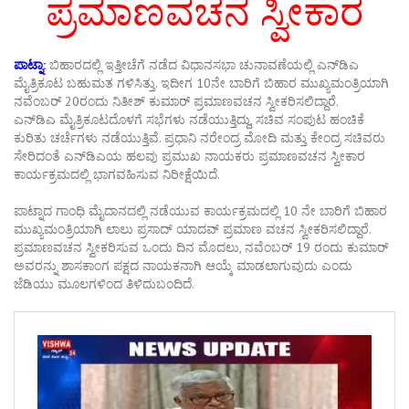
ಪ್ರಮಾಣವಚನ ಸ್ವೀಕಾರ
ಪಾಟ್ನಾ:
ಬಿಹಾರದಲ್ಲಿ ಇತ್ತೀಚೆಗೆ ನಡೆದ ವಿಧಾನಸಭಾ ಚುನಾವಣೆಯಲ್ಲಿ ಎನ್‌ಡಿಎ
ಮೈತ್ರಿಕೂಟ ಬಹುಮತ ಗಳಿಸಿತ್ತು. ಇದೀಗ 10ನೇ ಬಾರಿಗೆ ಬಿಹಾರ ಮುಖ್ಯಮಂತ್ರಿಯಾಗಿ
ನವೆಂಬರ್ 20ರಂದು ನಿತೀಶ್ ಕುಮಾರ್ ಪ್ರಮಾಣವಚನ ಸ್ವೀಕರಿಸಲಿದ್ದಾರೆ.
ಎನ್‌ಡಿಎ ಮೈತ್ರಿಕೂಟದೊಳಗೆ ಸಭೆಗಳು ನಡೆಯುತ್ತಿದ್ದು, ಸಚಿವ ಸಂಪುಟ ಹಂಚಿಕೆ
ಕುರಿತು ಚರ್ಚೆಗಳು ನಡೆಯುತ್ತಿವೆ. ಪ್ರಧಾನಿ ನರೇಂದ್ರ ಮೋದಿ ಮತ್ತು ಕೇಂದ್ರ ಸಚಿವರು
ಸೇರಿದಂತೆ ಎನ್‌ಡಿಎಯ ಹಲವು ಪ್ರಮುಖ ನಾಯಕರು ಪ್ರಮಾಣವಚನ ಸ್ವೀಕಾರ
ಕಾರ್ಯಕ್ರಮದಲ್ಲಿ ಭಾಗವಹಿಸುವ ನಿರೀಕ್ಷೆಯಿದೆ.
ಪಾಟ್ನಾದ ಗಾಂಧಿ ಮೈದಾನದಲ್ಲಿ ನಡೆಯುವ ಕಾರ್ಯಕ್ರಮದಲ್ಲಿ 10 ನೇ ಬಾರಿಗೆ ಬಿಹಾರ
ಮುಖ್ಯಮಂತ್ರಿಯಾಗಿ ಲಾಲು ಪ್ರಸಾದ್ ಯಾದವ್ ಪ್ರಮಾಣ ವಚನ ಸ್ವೀಕರಿಸಲಿದ್ದಾರೆ.
ಪ್ರಮಾಣವಚನ ಸ್ವೀಕರಿಸುವ ಒಂದು ದಿನ ಮೊದಲು, ನವೆಂಬರ್ 19 ರಂದು ಕುಮಾರ್
ಅವರನ್ನು ಶಾಸಕಾಂಗ ಪಕ್ಷದ ನಾಯಕನಾಗಿ ಆಯ್ಕೆ ಮಾಡಲಾಗುವುದು ಎಂದು
ಜೆಡಿಯು ಮೂಲಗಳಿಂದ ತಿಳಿದುಬಂದಿದೆ.