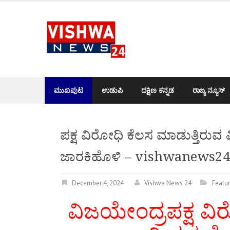
Skip
to
content
ಮುಖಪುಟ
ಉಡುಪಿ
ದಕ್ಷಿಣ ಕನ್ನಡ
ರಾಜ್ಯ ನ್ಯೂಸ್
ಪಕ್ಷ ವಿರೋಧಿ ಕೆಲಸ ಮಾಡುತ್ತಿರುವ
ಜಾರಕಿಹೊಳಿ – vishwanews2
December 4, 2024
Vishwa News 24
Featu
ವಿಜಯೇಂದ್ರಪಕ್ಷ ವಿರೋ