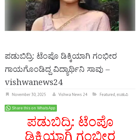
ಪಡುಬಿದ್ರಿ: ಟೆಂಪೊ ಡಿಕ್ಕಿಯಾಗಿ ಗಂಭೀರ
ಗಾಯಗೊಂಡಿದ್ದ ವಿದ್ಯಾರ್ಥಿನಿ ಸಾವು –
vishwanews24
November 30, 2025
Vishwa News 24
Featured
,
ಉಡುಪಿ
Share this on WhatsApp
ಪಡುಬಿದ್ರಿ: ಟೆಂಪೊ
ಡಿಕ್ಕಿಯಾಗಿ ಗಂಭೀರ