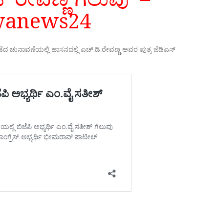
wanews24
ೆದ ಚುನಾವಣೆಯಲ್ಲಿ ಹಾಸನದಲ್ಲಿ ಎಚ್.ಡಿ.ರೇವಣ್ಣ ಅವರ ಪುತ್ರ ಜೆಡಿಎಸ್