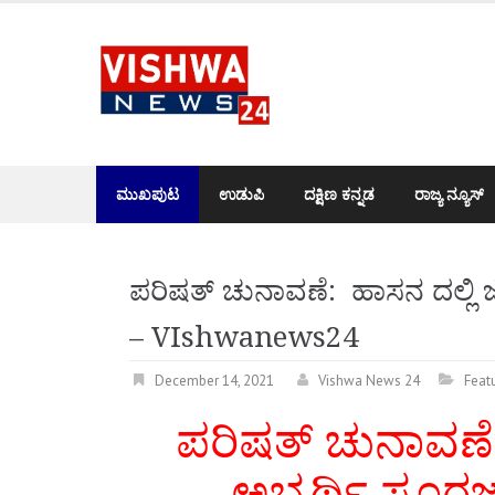
Skip
to
content
ಮುಖಪುಟ
ಉಡುಪಿ
ದಕ್ಷಿಣ ಕನ್ನಡ
ರಾಜ್ಯ ನ್ಯೂಸ್
ಪರಿಷತ್ ಚುನಾವಣೆ: ಹಾಸನ ದಲ್ಲಿ ಜ
– VIshwanews24
December 14, 2021
Vishwa News 24
Feat
ಪರಿಷತ್ ಚುನಾವಣ
ಅಭ್ಯರ್ಥಿ ಸೂರಜ