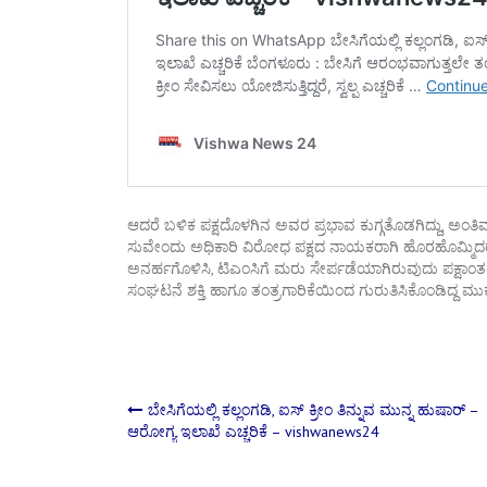
ಆದರೆ ಬಳಿಕ ಪಕ್ಷದೊಳಗಿನ ಅವರ ಪ್ರಭಾವ ಕುಗ್ಗತೊಡಗಿದ್ದು, ಅಂತ
ಸುವೇಂದು ಅಧಿಕಾರಿ ವಿರೋಧ ಪಕ್ಷದ ನಾಯಕರಾಗಿ ಹೊರಹೊಮ್ಮಿದರು. 
ಅನರ್ಹಗೊಳಿಸಿ, ಟಿಎಂಸಿಗೆ ಮರು ಸೇರ್ಪಡೆಯಾಗಿರುವುದು ಪಕ್ಷಾಂತರ 
ಸಂಘಟನೆ ಶಕ್ತಿ ಹಾಗೂ ತಂತ್ರಗಾರಿಕೆಯಿಂದ ಗುರುತಿಸಿಕೊಂಡಿದ್ದ 
Post
ಬೇಸಿಗೆಯಲ್ಲಿ ಕಲ್ಲಂಗಡಿ, ಐಸ್ ಕ್ರೀಂ ತಿನ್ನುವ ಮುನ್ನ ಹುಷಾರ್‌ –
ಆರೋಗ್ಯ ಇಲಾಖೆ ಎಚ್ಚರಿಕೆ – vishwanews24
navigation