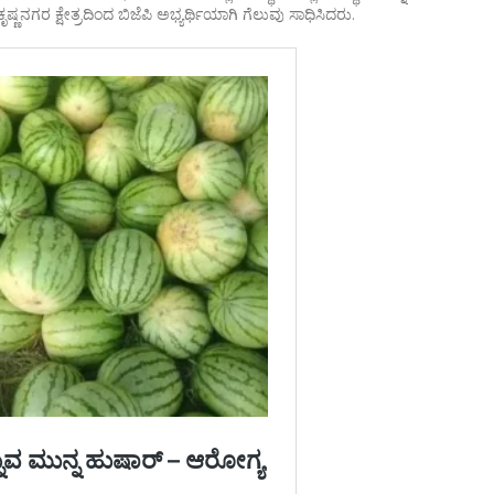
ಷ್ಣನಗರ ಕ್ಷೇತ್ರದಿಂದ ಬಿಜೆಪಿ ಅಭ್ಯರ್ಥಿಯಾಗಿ ಗೆಲುವು ಸಾಧಿಸಿದರು.