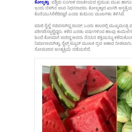
ಕೋಲ್ಕತ್ತಾ
: ಪಶ್ಚಿಮ ಬಂಗಾಳ ರಾಜಕೀಯದ ಪ್ರಮುಖ ಮುಖ ಹಾಗೂ ‘ರ
ಇಂದು ಬೆಳಗಿನ ಜಾವ ನಿಧನರಾದರು. ಕೋಲ್ಕತ್ತಾದ ಖಾಸಗಿ ಆಸ್ಪತ್ರೆ
ಕೊನೆಯುಸಿರೆಳೆದಿದ್ದಾರೆ ಎಂದು ಕುಟುಂಬ ಮೂಲಗಳು ತಿಳಿಸಿವೆ.
ಮಾಜಿ ರೈಲ್ವೆ ಸಚಿವರಾಗಿದ್ದ ರಾಯ್, ಒಂದು ಕಾಲದಲ್ಲಿ ಮುಖ್ಯಮಂತ
ಪರಿಗಣಿಸಲ್ಪಟ್ಟಿದ್ದರು. ಕಳೆದ ಎರಡು ವರ್ಷಗಳಿಂದ ಹಲವು ಕಾಯಿಲೆಗಳಿಂದ 
ಹಿಂದೆ ಕೋಮಾಗೆ ಜಾರಿದ್ದ ಅವರು ನೆನಪಿನ ಶಕ್ತಿಯನ್ನೂ ಕಳೆದುಕೊಂಡಿ
ನಿರ್ಮಾಣವಾಗಿತ್ತು. ರೈಲ್ಸ್ ಟ್ಯೂಬ್ ಮೂಲಕ ದ್ರವ ಆಹಾರ ನೀಡಲಾಗುತ್ತ
ಸೋಮವಾರ ಅಂತ್ಯಕ್ರಿಯೆ ನಡೆಯಲಿದೆ.