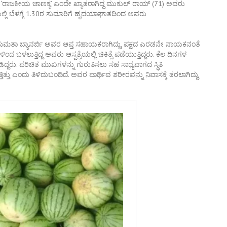
ಾಜಕೀಯ ಚಾಣಕ್ಯ’ ಎಂದೇ ಖ್ಯಾತರಾಗಿದ್ದ ಮುಕುಲ್ ರಾಯ್ (71) ಅವರು
ಯಲ್ಲಿ ಬೆಳಗ್ಗೆ 1.30ರ ಸುಮಾರಿಗೆ ಹೃದಯಾಘಾತದಿಂದ ಅವರು
್ರಿ ಮಮತಾ ಬ್ಯಾನರ್ಜಿ ಅವರ ಆಪ್ತ ಸಹಾಯಕರಾಗಿದ್ದು, ಪಕ್ಷದ ಎರಡನೇ ನಾಯಕನಂತೆ
ಬಳಲುತ್ತಿದ್ದ ಅವರು ಆಸ್ಪತ್ರೆಯಲ್ಲಿ ಚಿಕಿತ್ಸೆ ಪಡೆಯುತ್ತಿದ್ದರು. ಕೆಲ ದಿನಗಳ
ದ್ದರು. ಪರಿಚಿತ ಮುಖಗಳನ್ನು ಗುರುತಿಸಲು ಸಹ ಸಾಧ್ಯವಾಗದ ಸ್ಥಿತಿ
ಿತ್ತು ಎಂದು ತಿಳಿದುಬಂದಿದೆ. ಅವರ ಪಾರ್ಥಿವ ಶರೀರವನ್ನು ನಿವಾಸಕ್ಕೆ ತರಲಾಗಿದ್ದು,