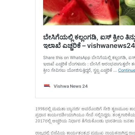
1998ರಲ್ಲಿ ಮಮತಾ ಬ್ಯಾನರ್ಜಿ ಅವರೊಂದಿಗೆ ಸೇರಿ ತೃಣಮೂಲ ಕಾಂಗ್ರ
ಪ್ರಧಾನ ಕಾರ್ಯದರ್ಶಿಯಾಗಿಯೂ ಸೇವೆ ಸಲ್ಲಿಸಿದ್ದರು. ತಂತ್ರಗಾರಿ
2017ರಲ್ಲಿ ಅಚ್ಚರಿಯ ನಿರ್ಧಾರ ತೆಗೆದುಕೊಂಡು ಭಾರತೀಯ ಜನತಾ ಪ
ರಾಜ್ಯದಲ್ಲಿ ಬಿಜೆಪಿಯ ಕಾರ್ಯತಂತ್ರದ ಪ್ರಮುಖ ನಾಯಕನಾಗಿದ್ದ ರಾ