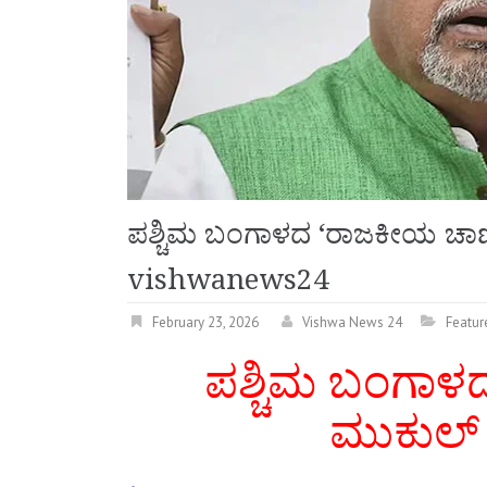
ಪಶ್ಚಿಮ ಬಂಗಾಳದ ‘ರಾಜಕೀಯ ಚಾಣ
vishwanews24
February 23, 2026
Vishwa News 24
Featur
ಪಶ್ಚಿಮ ಬಂಗಾಳ
ಮುಕುಲ್