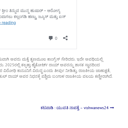
ಿಮವಾಗಿ ಅವರು ಮತ್ತೆ ತೃಣಮೂಲ ಕಾಂಗ್ರೆಸ್ ಸೇರಿದರು. ಇದೇ ಅವಧಿಯಲ್ಲಿ
2025ರಲ್ಲಿ ಕಲ್ಕತ್ತಾ ಹೈಕೋರ್ಟ್ ರಾಯ್ ಅವರನ್ನು ಶಾಸಕ ಸ್ಥಾನದಿಂದ
ವಿರೋಧಿ ಕಾನೂನಿಗೆ ವಿರುದ್ಧ ಎಂದು ತೀರ್ಪು ನೀಡಿತ್ತು. ರಾಜಕೀಯ ಚಾಣಾಕ್ಷತೆ,
ಮುಕುಲ್ ರಾಯ್ ಅವರ ನಿಧನಕ್ಕೆ ಪಶ್ಚಿಮ ಬಂಗಾಳ ರಾಜಕೀಯ ವಲಯ ಕಣ್ಣೀರಾಗಿದೆ.
ಕಟಪಾಡಿ : ಯುವತಿ ನಾಪತ್ತೆ – vishwanews24