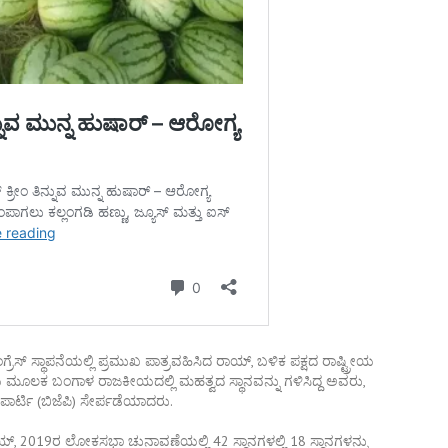
ೆಸ್ ಸ್ಥಾಪನೆಯಲ್ಲಿ ಪ್ರಮುಖ ಪಾತ್ರವಹಿಸಿದ ರಾಯ್, ಬಳಿಕ ಪಕ್ಷದ ರಾಷ್ಟ್ರೀಯ
ಕೆಯ ಮೂಲಕ ಬಂಗಾಳ ರಾಜಕೀಯದಲ್ಲಿ ಮಹತ್ವದ ಸ್ಥಾನವನ್ನು ಗಳಿಸಿದ್ದ ಅವರು,
ಾರ್ಟಿ (ಬಿಜೆಪಿ) ಸೇರ್ಪಡೆಯಾದರು.
ಯ್, 2019ರ ಲೋಕಸಭಾ ಚುನಾವಣೆಯಲ್ಲಿ 42 ಸ್ಥಾನಗಳಲ್ಲಿ 18 ಸ್ಥಾನಗಳನ್ನು