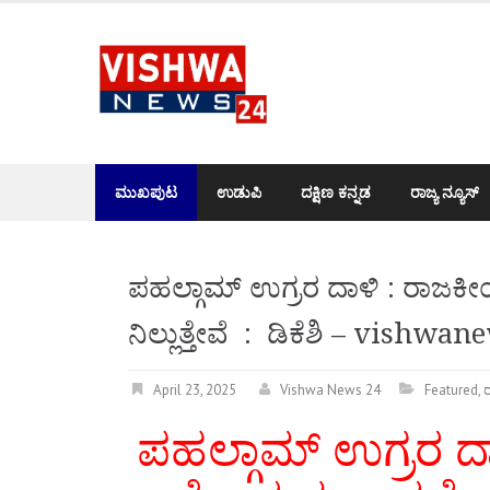
Skip
to
content
ಮುಖಪುಟ
ಉಡುಪಿ
ದಕ್ಷಿಣ ಕನ್ನಡ
ರಾಜ್ಯ ನ್ಯೂಸ್
ಪಹಲ್ಗಾಮ್ ಉಗ್ರರ ದಾಳಿ : ರಾಜಕೀ
ನಿಲ್ಲುತ್ತೇವೆ : ಡಿಕೆಶಿ – vishwa
April 23, 2025
Vishwa News 24
Featured
,
ರ
ಪಹಲ್ಗಾಮ್ ಉಗ್ರರ 