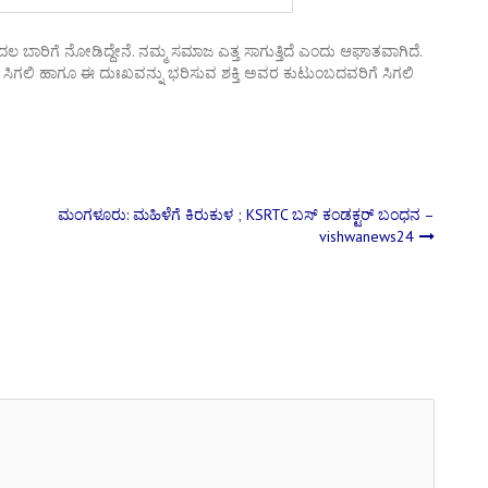
ಬಾರಿಗೆ ನೋಡಿದ್ದೇನೆ. ನಮ್ಮ ಸಮಾಜ ಎತ್ತ ಸಾಗುತ್ತಿದೆ ಎಂದು ಆಘಾತವಾಗಿದೆ.
ಶಾಂತಿ ಸಿಗಲಿ ಹಾಗೂ ಈ ದುಃಖವನ್ನು ಭರಿಸುವ ಶಕ್ತಿ ಅವರ ಕುಟುಂಬದವರಿಗೆ ಸಿಗಲಿ
ಮಂಗಳೂರು: ಮಹಿಳೆಗೆ ಕಿರುಕುಳ ; KSRTC ಬಸ್ ಕಂಡಕ್ಟರ್​ ಬಂಧನ –
vishwanews24