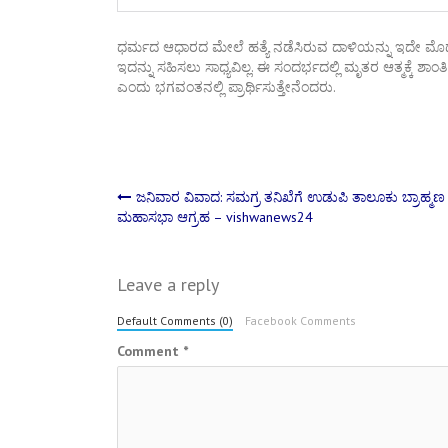
ಧರ್ಮದ ಆಧಾರದ ಮೇಲೆ ಹತ್ಯೆ ನಡೆಸಿರುವ ದಾಳಿಯನ್ನು ಇದೇ ಮೊದಲ 
ಇದನ್ನು ಸಹಿಸಲು ಸಾಧ್ಯವಿಲ್ಲ. ಈ ಸಂದರ್ಭದಲ್ಲಿ ಮೃತರ ಆತ್ಮಕ್ಕೆ 
ಎಂದು ಭಗವಂತನಲ್ಲಿ ಪ್ರಾರ್ಥಿಸುತ್ತೇನೆಂದರು.
Post
ಜನಿವಾರ ವಿವಾದ: ಸಮಗ್ರ ತನಿಖೆಗೆ ಉಡುಪಿ ತಾಲೂಕು ಬ್ರಾಹ್ಮಣ
ಮಹಾಸಭಾ ಆಗ್ರಹ – vishwanews24
navigation
Leave a reply
Default Comments (0)
Facebook Comments
Comment
*