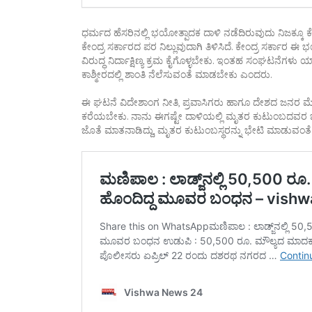
ಧರ್ಮದ ಹೆಸರಿನಲ್ಲಿ ಭಯೋತ್ಪಾದಕ ದಾಳಿ ನಡೆದಿರುವುದು ನಿಜಕ್ಕೂ ಕೆಟ್ಟ 
ಕೇಂದ್ರ ಸರ್ಕಾರದ ಪರ ನಿಲ್ಲುವುದಾಗಿ ತಿಳಿಸಿದೆ. ಕೇಂದ್ರ ಸರ್
ವಿರುದ್ಧ ನಿರ್ದಾಕ್ಷಿಣ್ಯ ಕ್ರಮ ಕೈಗೊಳ್ಳಬೇಕು. ಇಂತಹ ಸಂಘಟನೆಗ
ಕಾಶ್ಮೀರದಲ್ಲಿ ಶಾಂತಿ ನೆಲೆಸುವಂತೆ ಮಾಡಬೇಕು ಎಂದರು.
ಈ ಘಟನೆ ವಿದೇಶಾಂಗ ನೀತಿ, ಪ್ರವಾಸಿಗರು ಹಾಗೂ ದೇಶದ ಜನರ ಮೇಲ
ಕರೆಯಬೇಕು. ನಾನು ಈಗಷ್ಟೇ ದಾಳಿಯಲ್ಲಿ ಮೃತರ ಕುಟುಂಬದವರ ಜೊತ
ಜೊತೆ ಮಾತನಾಡಿದ್ದು, ಮೃತರ ಕುಟುಂಬಸ್ಥರನ್ನು ಭೇಟಿ ಮಾಡುವಂತೆ ತ