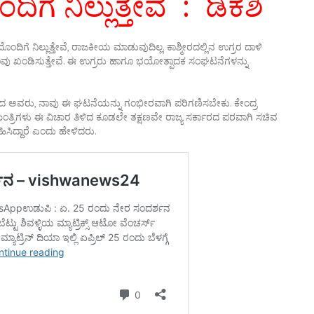
ಿಗೆ ನಿಲ್ಲುತ್ತೇವೆ : ಡಿಕೆಶಿ
ಂದಿಗೆ ನಿಲ್ಲುತ್ತೇವೆ, ರಾಜಕೀಯ ಮಾಡುವುದಿಲ್ಲ. ಕಾಶ್ಮೀರದಲ್ಲಿನ ಉಗ್ರರ ದಾಳಿ
ಾವು ಖಂಡಿಸುತ್ತೇವೆ. ಈ ಉಗ್ರರು ಹಾಗೂ ಭಯೋತ್ಪಾದಕ ಸಂಘಟನೆಗಳನ್ನು
ಾತನಾಡಿದ ಅವರು, ನಾವು ಈ ಘಟನೆಯನ್ನು ಗಂಭೀರವಾಗಿ ಪರಿಗಣಿಸಬೇಕು. ಕೇಂದ್ರ
ಮಂತ್ರಿಗಳು ಈ ವಿಚಾರ ತಿಳಿದ ಕೂಡಲೇ ತಕ್ಷಣವೇ ರಾಜ್ಯ ಸರ್ಕಾರದ ಪರವಾಗಿ ಸಚಿವ
ಿದ್ದಾರೆ ಎಂದು ಹೇಳಿದರು.