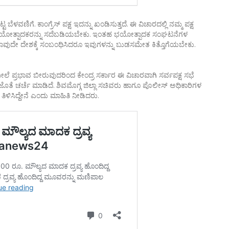
ಬೆಳವಣಿಗೆ. ಕಾಂಗ್ರೆಸ್ ಪಕ್ಷ ಇದನ್ನು ಖಂಡಿಸುತ್ತದೆ. ಈ ವಿಚಾರದಲ್ಲಿ ನಮ್ಮ ಪಕ್ಷ
ಕಾರ ಈ ಭಯೋತ್ಪಾದಕರನ್ನು ಸದೆಬಡಿಯಬೇಕು. ಇಂತಹ ಭಯೋತ್ಪಾದಕ ಸಂಘಟನೆಗಳ
ಳು ಯಾವುದೇ ದೇಶಕ್ಕೆ ಸಂಬಂಧಿಸಿದರೂ ಇವುಗಳನ್ನು ಬುಡಸಮೇತ ಕಿತ್ತೊಗೆಯಬೇಕು.
ೆ ಪ್ರಭಾವ ಬೀರುವುದರಿಂದ ಕೇಂದ್ರ ಸರ್ಕಾರ ಈ ವಿಚಾರವಾಗಿ ಸರ್ವಪಕ್ಷ ಸಭೆ
ೆ ಚರ್ಚೆ ಮಾಡಿದೆ. ಶಿವಮೊಗ್ಗ ಜಿಲ್ಲಾ ಸಚಿವರು ಹಾಗೂ ಪೊಲೀಸ್ ಅಧಿಕಾರಿಗಳ
ಿಳಿಸಿದ್ದೇನೆ ಎಂದು ಮಾಹಿತಿ ನೀಡಿದರು.