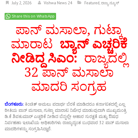
July 2, 2026
Vishwa News 24
Featured
,
ರಾಜ್ಯ ನ್ಯೂಸ್
Share this on WhatsApp
ಪಾನ್ ಮಸಾಲಾ, ಗುಟ್ಕಾ
ಮಾರಾಟ
ಬ್ಯಾನ್ ಎಚ್ಚರಿಕೆ
ನೀಡಿದ್ದ ಸಿಎಂ:
ರಾಜ್ಯದಲ್ಲಿ
32 ಪಾನ್ ಮಸಾಲಾ
ಮಾದರಿ ಸಂಗ್ರಹ
ಬೆಂಗಳೂರು:
ಕಿಂಚಿತ್ ಅಮಲು ಪದಾರ್ಥ ಬೆರಕೆ ಮಾಡಿದರೂ ಕರ್ನಾಟಕದಲ್ಲಿ ಎಲ್ಲ
ರೀತಿಯ ಪಾನ್ ಮಸಾಲಾ, ಗುಟ್ಕಾ ಮಾರಾಟ ನಿಷೇಧ ಮಾಡುವುದಾಗಿ ಮುಖ್ಯಮಂತ್ರಿ
ಡಿ.ಕೆ ಶಿವಕುಮಾರ್ ಎಚ್ಚರಿಕೆ ನೀಡಿದ ಬೆನ್ನಲ್ಲೇ ಆಹಾರ ಸುರಕ್ಷತೆ ಮತ್ತು ಔಷಧ
ನಿರ್ವಹಣಾ ಇಲಾಖೆಯ ಅಧಿಕಾರಿಗಳು ರಾಜ್ಯಾದ್ಯಂತ ಬುಧವಾರ 32 ಪಾನ್ ಮಸಾಲಾ
ಮಾದರಿಗಳನ್ನು ಸಂಗ್ರಹಿಸಿದ್ದಾರೆ.