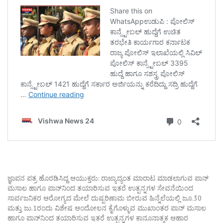
ಜ್ಞಾಪನ ಪತ್ರ ಹೊರಡಿಸಿದ್ದ ಆಯುಕ್ತರು: ರಾಜ್ಯಾದ್ಯಂತ ಮಾರಾಟ ಮಾಡಲಾಗುವ ಪಾನ್
ಮಸಾಲ ಹಾಗೂ ಪಾನ್‌ನಿಂದ ತಯಾರಿಸುವ ಇತರೆ ಉತ್ಪನ್ನಗಳ ಸೇವನೆಯಿಂದ
ಸಾರ್ವಜನಿಕರ ಆರೋಗ್ಯದ ಮೇಲೆ ದುಷ್ಪರಿಣಾಮ ಬೀರುವ ಹಿನ್ನೆಲೆಯಲ್ಲಿ ಜೂ.30
ಮತ್ತು ಜು.1ರಂದು ವಿಶೇಷ ಆಂದೋಲನ ಕೈಗೊಳ್ಳುವ ಮುಖಾಂತರ ಪಾನ್ ಮಸಾಲ
ಹಾಗೂ ಪಾನ್‌ನಿಂದ ತಯಾರಿಸುವ ಇತರೆ ಉತ್ಪನ್ನಗಳ ಕಾನೂನಾತ್ಮಕ ಆಹಾರ