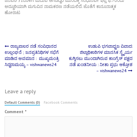
ಜನವರಿ 31ರೊಳಗೆ ಮದುವೆ ಆಗದಿದ್ದರೆ ಮುಂದಕ್ಕೆ ಸಂಧಾನವೇ ಇಲ್ಲ, ಫೆ.7ರಂದು
ಅದ್ಧೂರಿಯಾಗಿ ಮಗುವಿನ ನಾಮಕರಣ ನಡೆಯಲಿದೆ. ಜೊತೆಗೆ ಕಾನೂನಾತ್ಮಕ
ಹೋರಾಟ
Post
ರಾಜ್ಯಪಾಲರ ನಡೆ ಸಂವಿಧಾನದ
ಉಡುಪಿ ಭಗವಾಧ್ವಜ ವಿವಾದ:
ಉಲ್ಲಂಘನೆ ; ಜನಪ್ರತಿನಿಧಿಗಳ ಸಭೆಗೆ
ಜಿಲ್ಲಾಧಿಕಾರಿಗಳ ಮಾನಸಿಕ ಸ್ಥೈರ್ಯ
ಮಾಡಿದ ಅವಮಾನ : ಮುಖ್ಯಮಂತ್ರಿ
ಕುಗ್ಗಿಸಲು ಮುಂದಾಗಿರುವ ಕಾಂಗ್ರೆಸ್ ಪಕ್ಷದ
navigation
ಸಿದ್ದರಾಮಯ್ಯ – vishwanews24
ನಡೆ ಖಂಡನೀಯ : ನೀತಾ ಪ್ರಭು ಆಕ್ರೋಶ
– vishwanews24
Leave a reply
Default Comments (0)
Facebook Comments
Comment
*