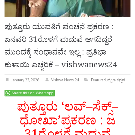
ಪುತ್ತೂರು ಯುವತಿಗೆ ವಂಚನೆ ಪ್ರಕರಣ :
ಜನವರಿ 31ರೊಳಗೆ ಮದುವೆ ಆಗದಿದ್ದರೆ
ಮುಂದಕ್ಕೆ ಸಂಧಾನವೇ ಇಲ್ಲ : ಪ್ರತಿಭಾ
ಕುಳಾಯಿ ಎಚ್ಚರಿಕೆ – vishwanews24
January 22, 2026
Vishwa News 24
Featured
,
ದಕ್ಷಿಣ ಕನ್ನಡ
Share this on WhatsApp
ಪುತ್ತೂರು ‘ಲವ್–ಸೆಕ್ಸ್–
ಧೋಖಾ’ಪ್ರಕರಣ : ಜ
31ರೊಳಗೆ ಮದುವೆ