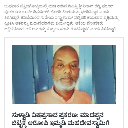
ಬುಧವಾರ ಪತ್ರಿಕಾಗೋಷ್ಠಿಯಲ್ಲಿ ಮಾತನಾಡಿದ ಡಿಎಸ್ಪಿ ಶ್ರೀನಿವಾಸ್ ರೆಡ್ಡಿ, ಧರೂರ್
ಪೊಲೀಸರು ಒಂದೇ ದಿನದೊಳಗೆ ಜೋಡಿ ಕೊಲೆಯನ್ನು ಭೇದಿಸಿದ್ದಾರೆ ಎಂದು
ತಿಳಿಸಿದ್ದಾರೆ. ತನಿಖೆಯಿಂದ ಸುರೇಖಾ ಇಸ್ಟ್ರಾಗ್ರಾಮ್ ನಲ್ಲಿ ಪರಿಚಯವಾದ ವ್ಯಕ್ತಿಯನ್ನು
ಪ್ರೀತಿಸಿ ಆತನನ್ನು ಮದುವೆಯಾಗಲು ಬಯಸಿದ್ದಳು. ಆಕೆಯ ಪೋಷಕರು
ಆಕ್ಷೇಪಿಸಿದಾಗ, ಆಕೆ ಅವರನ್ನು ಕೊಲ್ಲಲು ಸಂಚು ರೂಪಿಸಿದ್ದಳು” ಎಂದು ತಿಳಿಸಿದ್ದಾರೆ.