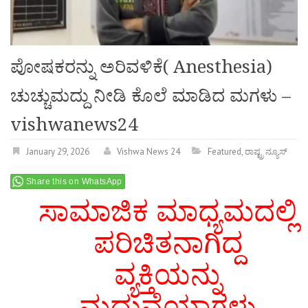
ಪೋಷಕರನ್ನು ಅರಿವಳಿಕೆ( Anesthesia)
ಚುಚ್ಚುಮದ್ದು ನೀಡಿ ಕೊಲೆ ಮಾಡಿದ ಮಗಳು –
vishwanews24
January 29, 2026
Vishwa News 24
Featured
,
ರಾಷ್ಟ್ರ ನ್ಯೂಸ್
Share this on WhatsApp
ಸಾಮಾಜಿಕ ಮಾಧ್ಯಮದಲ್ಲಿ
ಪರಿಚಿತನಾಗಿದ್ದ
ವ್ಯಕ್ತಿಯನ್ನು
ಮದುವೆಯಾಗಳು