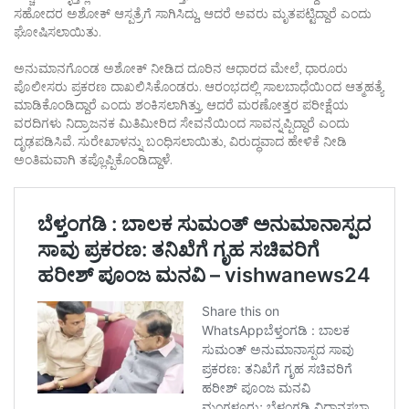
ಸಹೋದರ ಅಶೋಕ್ ಆಸ್ಪತ್ರೆಗೆ ಸಾಗಿಸಿದ್ದು, ಆದರೆ ಅವರು ಮೃತಪಟ್ಟಿದ್ದಾರೆ ಎಂದು
ಘೋಷಿಸಲಾಯಿತು.
ಅನುಮಾನಗೊಂಡ ಅಶೋಕ್ ನೀಡಿದ ದೂರಿನ ಆಧಾರದ ಮೇಲೆ, ಧಾರೂರು
ಪೊಲೀಸರು ಪ್ರಕರಣ ದಾಖಲಿಸಿಕೊಂಡರು. ಆರಂಭದಲ್ಲಿ ಸಾಲಬಾಧೆಯಿಂದ ಆತ್ಮಹತ್ಯೆ
ಮಾಡಿಕೊಂಡಿದ್ದಾರೆ ಎಂದು ಶಂಕಿಸಲಾಗಿತ್ತು, ಆದರೆ ಮರಣೋತ್ತರ ಪರೀಕ್ಷೆಯ
ವರದಿಗಳು ನಿದ್ರಾಜನಕ ಮಿತಿಮೀರಿದ ಸೇವನೆಯಿಂದ ಸಾವನ್ನಪ್ಪಿದ್ದಾರೆ ಎಂದು
ದೃಢಪಡಿಸಿವೆ. ಸುರೇಖಾಳನ್ನು ಬಂಧಿಸಲಾಯಿತು, ವಿರುದ್ಧವಾದ ಹೇಳಿಕೆ ನೀಡಿ
ಅಂತಿಮವಾಗಿ ತಪ್ಲೊಪ್ಪಿಕೊಂಡಿದ್ದಾಳೆ.