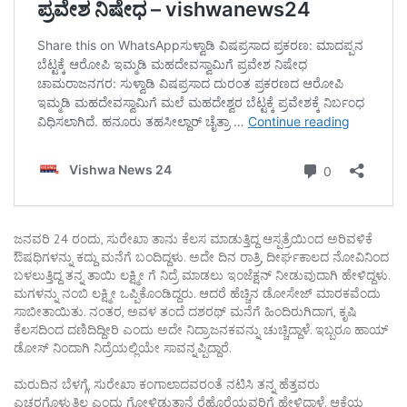
ಜನವರಿ 24 ರಂದು, ಸುರೇಖಾ ತಾನು ಕೆಲಸ ಮಾಡುತ್ತಿದ್ದ ಆಸ್ಪತ್ರೆಯಿಂದ ಅರಿವಳಿಕೆ
ಔಷಧಿಗಳನ್ನು ಕದ್ದು ಮನೆಗೆ ಬಂದಿದ್ದಳು. ಅದೇ ದಿನ ರಾತ್ರಿ, ದೀರ್ಘಕಾಲದ ನೋವಿನಿಂದ
ಬಳಲುತ್ತಿದ್ದ ತನ್ನ ತಾಯಿ ಲಕ್ಷ್ಮೀ ಗೆ ನಿದ್ರೆ ಮಾಡಲು ಇಂಜೆಕ್ಷನ್ ನೀಡುವುದಾಗಿ ಹೇಳಿದ್ದಳು.
ಮಗಳನ್ನು ನಂಬಿ ಲಕ್ಷ್ಮೀ ಒಪ್ಪಿಕೊಂಡಿದ್ದರು. ಆದರೆ ಹೆಚ್ಚಿನ ಡೋಸೇಜ್ ಮಾರಕವೆಂದು
ಸಾಬೀತಾಯಿತು. ನಂತರ, ಅವಳ ತಂದೆ ದಶರಥ್ ಮನೆಗೆ ಹಿಂದಿರುಗಿದಾಗ, ಕೃಷಿ
ಕೆಲಸದಿಂದ ದಣಿದಿದ್ದೀರಿ ಎಂದು ಅದೇ ನಿದ್ರಾಜನಕವನ್ನು ಚುಚ್ಚಿದ್ದಾಳೆ. ಇಬ್ಬರೂ ಹಾಯ್
ಡೋಸ್ ನಿಂದಾಗಿ ನಿದ್ರೆಯಲ್ಲಿಯೇ ಸಾವನ್ನಪ್ಪಿದ್ದಾರೆ.
ಮರುದಿನ ಬೆಳಗ್ಗೆ, ಸುರೇಖಾ ಕಂಗಾಲಾದವರಂತೆ ನಟಿಸಿ ತನ್ನ ಹೆತ್ತವರು
ಎಚ್ಚರಗೊಳ್ಳುತ್ತಿಲ್ಲ ಎಂದು ಗೋಳಿಡುತ್ತಾನೆ ರೆಹೊರೆಯವರಿಗೆ ಹೇಳಿದ್ದಾಳೆ. ಆಕೆಯ