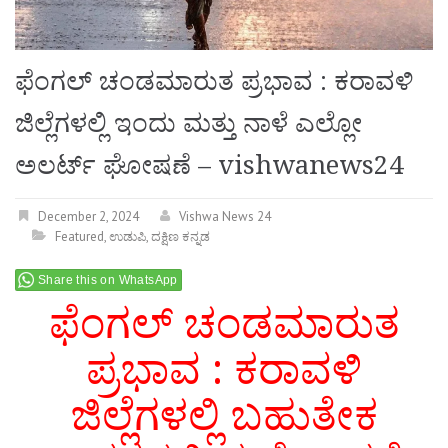
ಫೆಂಗಲ್ ಚಂಡಮಾರುತ ಪ್ರಭಾವ : ಕರಾವಳಿ
ಜಿಲ್ಲೆಗಳಲ್ಲಿ ಇಂದು ಮತ್ತು ನಾಳೆ ಎಲ್ಲೋ
ಅಲರ್ಟ್ ಘೋಷಣೆ – vishwanews24
December 2, 2024
Vishwa News 24
Featured
,
ಉಡುಪಿ
,
ದಕ್ಷಿಣ ಕನ್ನಡ
Share this on WhatsApp
ಫೆಂಗಲ್ ಚಂಡಮಾರುತ
ಪ್ರಭಾವ : ಕರಾವಳಿ
ಜಿಲ್ಲೆಗಳಲ್ಲಿ ಬಹುತೇಕ