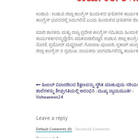
ಉಡುಪಿ : ಉಡುಪಿ ಜಿಲ್ಲಾ ಕಾಂಗ್ರೆಸ್ ಹಿಂದುಳಿದ ಘಟಕಗಳ ಕಾರ್ಯಕರ್
ಕಾಂಗ್ರೆಸ್ ಭವನದಲ್ಲಿ ಜರುಗಲಿದೆ ಎಂದು ಹಿಂದುಳಿದ ಘಟಕಗಳ ಜಿಲ್ಲಾಧ್ಯಕ
ಮಾಜಿ ಶಾಸಕರು ಮತ್ತು ರಾಜ್ಯ ಪ್ರದೇಶ ಕಾಂಗ್ರೆಸ್ ಸಮಿತಿಯ ಹಿಂದು
ಕಾರ್ಯಕರ್ತರನ್ನುದ್ದೇಶಿಸಿ ಮಾತನಾಡಲಿದ್ದಾರೆ. ಉಡುಪಿ ಜಿಲ್ಲಾ 
ಸೊರಕೆ, ಪ್ರಮೋದ್ ಮಧ್ವರಾಜ್, ಗೋಪಾಲ ಪೂಜಾರಿ, ಪ್ರತಾಪ್ ಚಂದ್ರ ಶ
ಜಿಲ್ಲಾ ಕಾಂಗ್ರೆಸ್ ನ ಪ್ರಮುಖ ನಾಯಕರು ಭಾಗವಹಿಸಲಿದ್ದು, ಕಾರ್ಯಕರ್ತರು
Post
ಹಿಜಾಬ್ ವಿವಾದದಿಂದ ಶಿಕ್ಷಣವನ್ನು ಸ್ಥಗಿತ ಮಾಡುವುದು ಸರಿಯಲ್
ಶಾಲೆಗಳನ್ನು ಶೀಘ್ರಗತಿಯಲ್ಲಿ ಆರಂಭಿಸಿ : ಮುಖ್ಯ ನ್ಯಾಯಮೂರ್ತಿ -
Vishwanews24
navigation
Leave a reply
Default Comments (0)
Facebook Comments