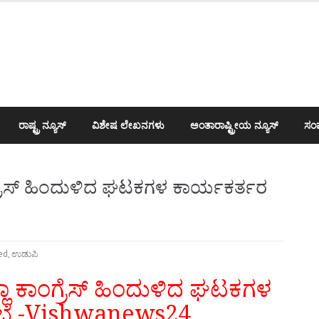
ರಾಷ್ಟ್ರ ನ್ಯೂಸ್
ವಿಶೇಷ ಲೇಖನಗಳು
ಅಂತಾರಾಷ್ಟ್ರೀಯ ನ್ಯೂಸ್
ಸಂಪ
ಂಗ್ರೆಸ್ ಹಿಂದುಳಿದ ಘಟಕಗಳ ಕಾರ್ಯಕರ್ತರ
ed
,
ಉಡುಪಿ
ಲ್ಲಾ ಕಾಂಗ್ರೆಸ್ ಹಿಂದುಳಿದ ಘಟಕಗಳ
ಸಭೆ -Vishwanews24