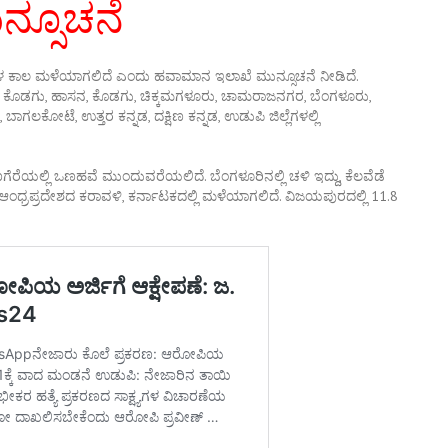
ನ್ಸೂಚನೆ
ಿನಗಳ ಕಾಲ ಮಳೆಯಾಗಲಿದೆ ಎಂದು ಹವಾಮಾನ ಇಲಾಖೆ ಮುನ್ಸೂಚನೆ ನೀಡಿದೆ.
 ಕೊಡಗು, ಹಾಸನ, ಕೊಡಗು, ಚಿಕ್ಕಮಗಳೂರು, ಚಾಮರಾಜನಗರ, ಬೆಂಗಳೂರು,
ಲಕೋಟೆ, ಉತ್ತರ ಕನ್ನಡ, ದಕ್ಷಿಣ ಕನ್ನಡ, ಉಡುಪಿ ಜಿಲ್ಲೆಗಳಲ್ಲಿ
ಾವಣಗೆರೆಯಲ್ಲಿ ಒಣಹವೆ ಮುಂದುವರೆಯಲಿದೆ. ಬೆಂಗಳೂರಿನಲ್ಲಿ ಚಳಿ ಇದ್ದು, ಕೆಲವೆಡೆ
ಆಂಧ್ರಪ್ರದೇಶದ ಕರಾವಳಿ, ಕರ್ನಾಟಕದಲ್ಲಿ ಮಳೆಯಾಗಲಿದೆ. ವಿಜಯಪುರದಲ್ಲಿ 11.8