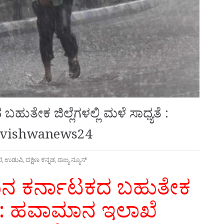
ುತೇಕ ಜಿಲ್ಲೆಗಳಲ್ಲಿ ಮಳೆ ಸಾಧ್ಯತೆ :
– vishwanews24
d
,
ಉಡುಪಿ
,
ದಕ್ಷಿಣ ಕನ್ನಡ
,
ರಾಜ್ಯ ನ್ಯೂಸ್
ದಿನ ಕರ್ನಾಟಕದ ಬಹುತೇಕ
ಮಳೆ : ಹವಾಮಾನ ಇಲಾಖೆ