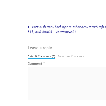
Post
ಉಡುಪಿ ನೇಜಾರು ಕೊಲೆ ಪ್ರಕರಣ: ಆರೋಪಿ‌ಯ ಅರ್ಜಿಗೆ ಆಕ್ಷೇಪ
31ಕ್ಕೆ ವಾದ ಮಂಡನೆ – vishwanews24
navigation
Leave a reply
Default Comments (0)
Facebook Comments
Comment
*